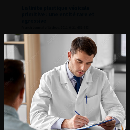
La linite plastique vésicale
primitive : une entité rare et
agressive
French Journal of Urology, 2011, 9, 21, 651-653
Voir l'abstract
Summary
Lire l'article
Ajouter à ma sélection
Editorial Board
French Journal of Urology, 2011, 9, 21, i
Lire l'article
Ajouter à ma sélection
Numéro 9- Volume 21- pp. 585-654 (Octobre 2011)