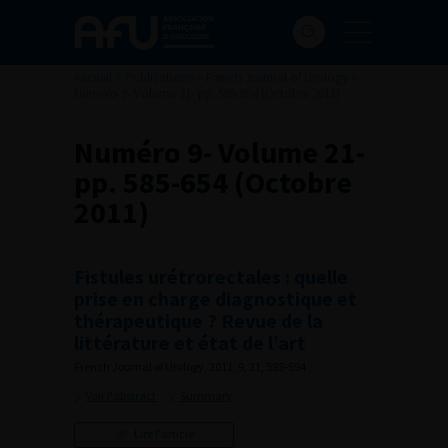
Accueil
>
Publications
>
French Journal of Urology
>
Numéro 9- Volume 21- pp. 585-654 (Octobre 2011)
Numéro 9- Volume 21-
pp. 585-654 (Octobre
2011)
Fistules urétrorectales : quelle
prise en charge diagnostique et
thérapeutique ? Revue de la
littérature et état de l’art
French Journal of Urology, 2011, 9, 21, 585-594
Voir l'abstract
Summary
Lire l'article