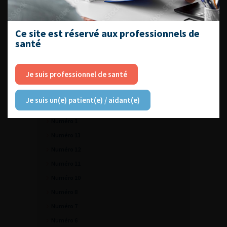
VOUS POURREZ
ÉGALEMENT AIMER
Ce site est réservé aux professionnels de
santé
CONTINUER VOTRE
Je suis professionnel de santé
LECTURE
Je suis un(e) patient(e) / aidant(e)
Numéro Supplément 1
Numéro 1
Numéro 13
Numéro 12
Numéro 11
Numéro 10
Numéro 8
Numéro 7
Numéro 6