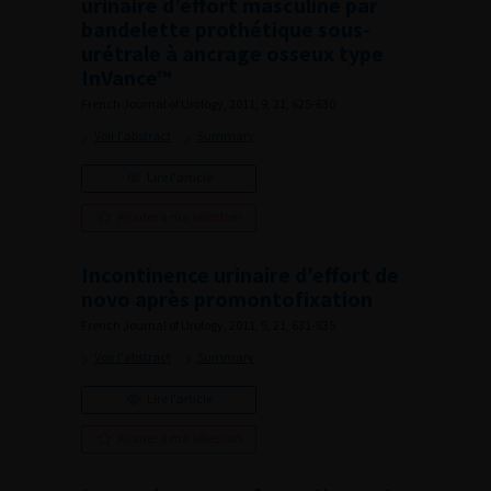
urinaire d’effort masculine par
bandelette prothétique sous-
urétrale à ancrage osseux type
InVance™
French Journal of Urology, 2011, 9, 21, 625-630
Voir l'abstract
Summary
Lire l'article
Ajouter à ma sélection
Incontinence urinaire d’effort de
novo après promontofixation
French Journal of Urology, 2011, 9, 21, 631-635
Voir l'abstract
Summary
Lire l'article
Ajouter à ma sélection