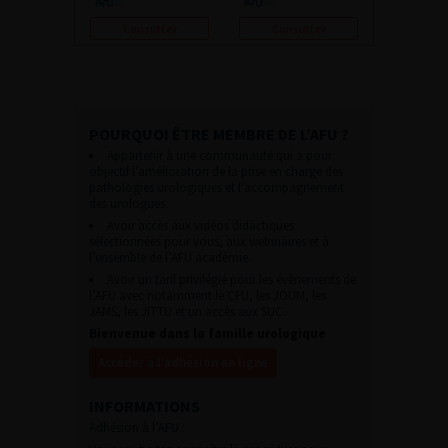
Consulter
Consulter
POURQUOI ÊTRE MEMBRE DE L’AFU ?
Appartenir à une communauté qui a pour
objectif l’amélioration de la prise en charge des
pathologies urologiques et l’accompagnement
des urologues.
Avoir accès aux vidéos didactiques
sélectionnées pour vous, aux webinaires et à
l’ensemble de l’AFU académie.
Avoir un tarif privilégié pour les évènements de
l’AFU avec notamment le CFU, les JOUM, les
JAMS, les JITTU et un accès aux SUC.
Bienvenue dans la famille urologique
Accéder à l’adhésion en ligne
INFORMATIONS
Adhésion à l’AFU :