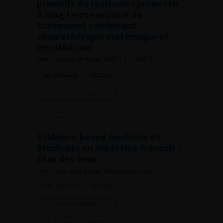
primitifs du testicule : pronostic
à long terme associé au
traitement combinant
chimiothérapie systémique et
intrathécale
French Journal of Urology, 2009, 3, 19, 209-214
Voir l'abstract
Summary
Lire l'article
Ajouter à ma sélection
Evidence-based medicine et
étudiants en médecine français :
état des lieux
French Journal of Urology, 2009, 3, 19, 215-220
Voir l'abstract
Summary
Lire l'article
Ajouter à ma sélection