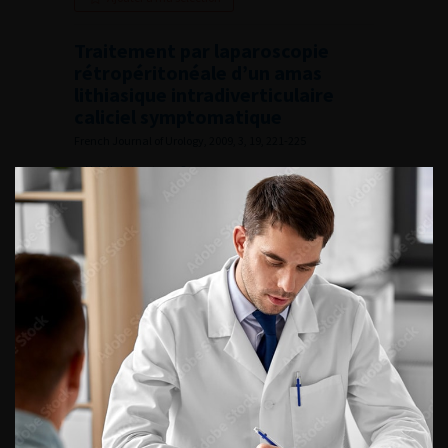
Traitement par laparoscopie
rétropéritonéale d’un amas
lithiasique intradiverticulaire
caliciel symptomatique
French Journal of Urology, 2009, 3, 19, 221-225
Voir l'abstract
Summary
Lire l'article
Ajouter à ma sélection
Faux-pas du coït et rupture
urétrale complète
French Journal of Urology, 2009, 3, 19, 226-228
Voir l'abstract
Summary
Lire l'article
Ajouter à ma sélection