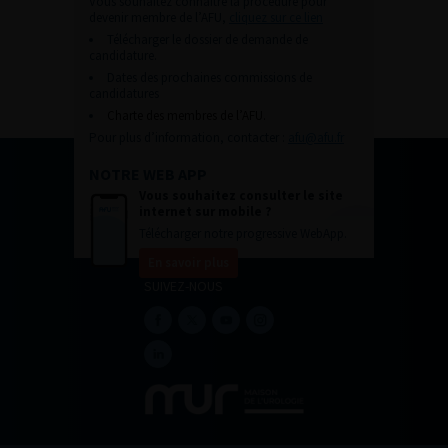
Vous souhaitez connaître la procédure pour
devenir membre de l’AFU,
cliquez sur ce lien
Télécharger le dossier de demande de
candidature.
Dates des prochaines commissions de
candidatures
Charte des membres de l’AFU.
Pour plus d’information, contacter :
afu@afu.fr
NOTRE WEB APP
Vous souhaitez consulter le site
internet sur mobile ?
Télécharger notre progressive WebApp.
En savoir plus
SUIVEZ-NOUS