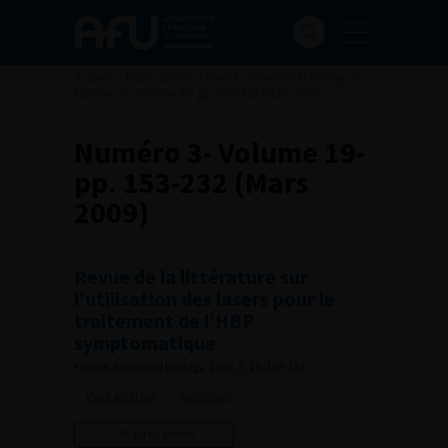
Accueil
>
Publications
>
French Journal of Urology
>
Numéro 3- Volume 19- pp. 153-232 (Mars 2009)
Numéro 3- Volume 19-
pp. 153-232 (Mars
2009)
Revue de la littérature sur
l’utilisation des lasers pour le
traitement de l’HBP
symptomatique
French Journal of Urology, 2009, 3, 19, 153-157
Voir l'abstract
Summary
Lire l'article