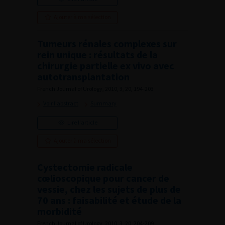
Ajouter à ma sélection
Tumeurs rénales complexes sur
rein unique : résultats de la
chirurgie partielle ex vivo avec
autotransplantation
French Journal of Urology, 2010, 3, 20, 194-203
Voir l'abstract
Summary
Lire l'article
Ajouter à ma sélection
Cystectomie radicale
cœlioscopique pour cancer de
vessie, chez les sujets de plus de
70 ans : faisabilité et étude de la
morbidité
French Journal of Urology, 2010, 3, 20, 204-209