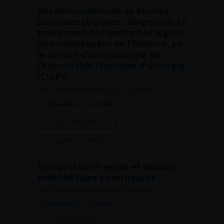
Recommandations de bonnes
pratiques cliniques : diagnostic et
traitement des uréthrites aiguës
non compliquées de l’homme, par
le comité d’infectiologie de
l’Association française d’urologie
(CIAFU)
French Journal of Urology, 2010, 3, 20, 184-187
Voir l'abstract
Summary
Lire l'article
Ajouter à ma sélection
Dysfonction érectile et cellules
endothéliales caverneuses
French Journal of Urology, 2010, 3, 20, 188-193
Voir l'abstract
Summary
Lire l'article