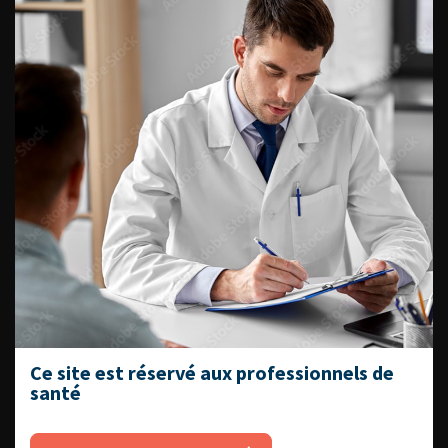
embryologique
French Journal of Urology, 2010, 3, 20, 233-237
Voir l'abstract
Summary
Lire l'article
Ajouter à ma sélection
Bifidité pyélo-urétérale et
sténose de la jonction pyélo-
urétérale
French Journal of Urology, 2010, 3, 20, 238
Lire l'article
Ajouter à ma sélection
Ce site est réservé aux professionnels de
Editorial Board
santé
French Journal of Urology, 2010, 3, 20, i
Lire l'article