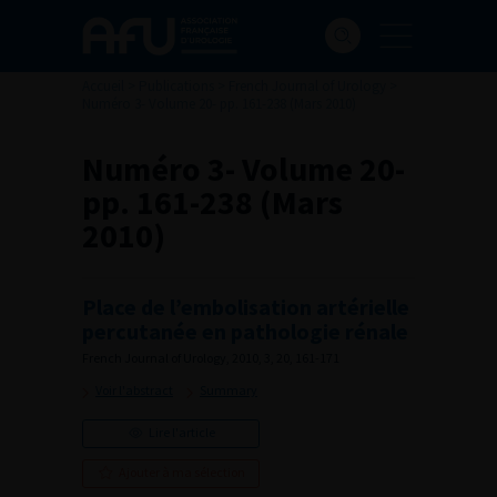
Accueil
>
Publications
>
French Journal of Urology
>
Numéro 3- Volume 20- pp. 161-238 (Mars 2010)
Numéro 3- Volume 20-
pp. 161-238 (Mars
2010)
Place de l’embolisation artérielle
percutanée en pathologie rénale
French Journal of Urology, 2010, 3, 20, 161-171
Voir l'abstract
Summary
Lire l'article
Ajouter à ma sélection