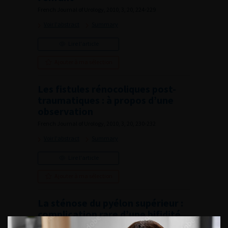
French Journal of Urology, 2010, 3, 20, 224-229
Voir l'abstract
Summary
Lire l'article
Ajouter à ma sélection
Les fistules rénocoliques post-
traumatiques : à propos d’une
observation
French Journal of Urology, 2010, 3, 20, 230-232
Voir l'abstract
Summary
Lire l'article
Ajouter à ma sélection
La sténose du pyélon supérieur :
complication rare d’une bifidité
urétérale. Enquête