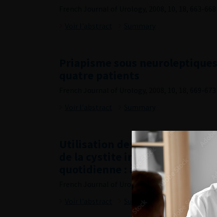
French Journal of Urology, 2008, 10, 18, 663-668
Voir l'abstract
Summary
Priapisme sous neuroleptiques
quatre patients
French Journal of Urology, 2008, 10, 18, 669-673
Voir l'abstract
Summary
Utilisation des nouveaux critè
de la cystite interstitielle dan
quotidienne : à propos de 156 
French Journal of Urology, 2008, 10, 18, 674-677
Voir l'abstract
Summary