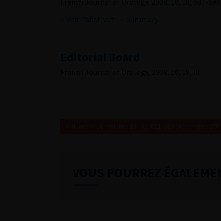
French Journal of Urology, 2008, 10, 18, 687-690
Voir l'abstract
Summary
Editorial Board
French Journal of Urology, 2008, 10, 18, iii
Numéro 10- Volume 18- pp. 621-690 (Novembre 200
VOUS POURREZ ÉGALEME