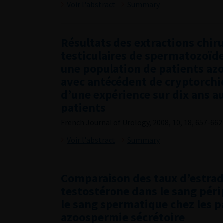
Voir l'abstract
Summary
Résultats des extractions chir
testiculaires de spermatozoïd
une population de patients a
avec antécédent de cryptorchid
d’une expérience sur dix ans a
patients
French Journal of Urology, 2008, 10, 18, 657-662
Voir l'abstract
Summary
Comparaison des taux d’estradi
testostérone dans le sang pér
le sang spermatique chez les p
azoospermie sécrétoire