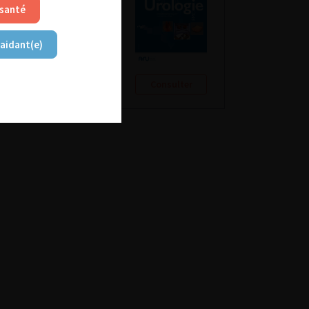
 santé
 aidant(e)
Consulter
Consulter