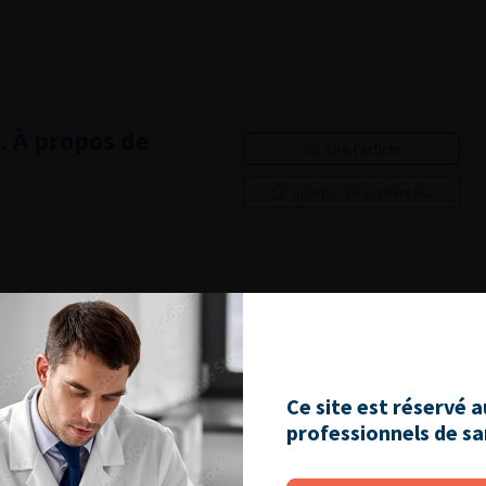
. À propos de
Lire l'article
Ajouter à ma sélection
res diagnostiques
Lire l'article
s la pratique
cas
Ajouter à ma sélection
Ce site est réservé 
professionnels de s