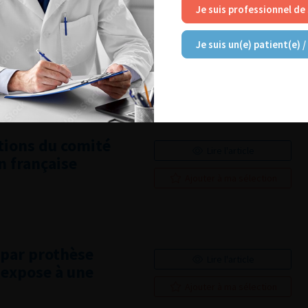
Je suis professionnel de
érience du
Lire l'article
 E.-Herriot
Je suis un(e) patient(e) /
Ajouter à ma sélection
tions du comité
Lire l'article
n française
Ajouter à ma sélection
 par prothèse
Lire l'article
 expose à une
Ajouter à ma sélection