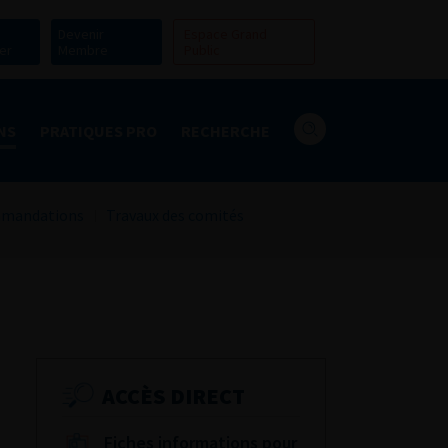
Devenir
Espace Grand
er
Membre
Public
NS
PRATIQUES PRO
RECHERCHE
mandations
Travaux des comités
ACCÈS DIRECT
Fiches informations pour