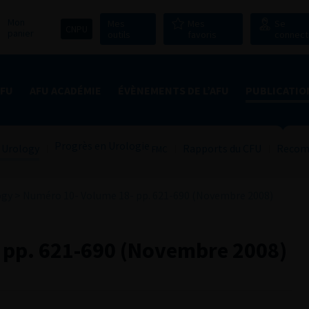
Mon
Mes
Mes
Se
CNPU
panier
outils
favoris
connect
AFU
AFU ACADÉMIE
ÉVÈNEMENTS DE L’AFU
PUBLICATIO
Progrès en Urologie
 Urology
Rapports du CFU
Recom
FMC
ogy
>
Numéro 10- Volume 18- pp. 621-690 (Novembre 2008)
 pp. 621-690 (Novembre 2008)