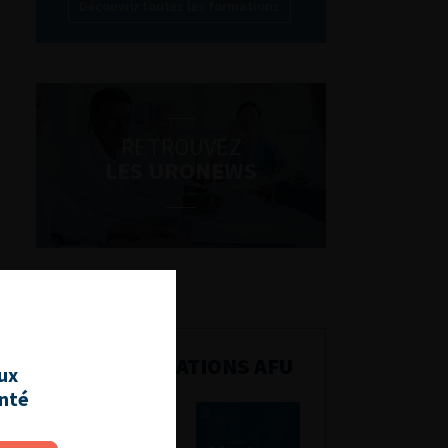
Découvrir toutes les formations
RETROUVEZ
LES URONEWS
PUBLICATIONS AFU
aux
anté