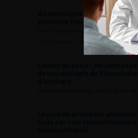
Bitransplantation rénale : exp
protocole lyonnais de l’hôpital
French Journal of Urology, 2008, 10, 18, 678-684
Voir l'abstract
Summary
Cancer du penis : recommanda
de cancérologie de l’Associatio
d’urologie
French Journal of Urology, 2008, 10, 18, 685-686
La cure de prolapsus antérieur
fixée par voie transobturatrice
lésion urétérale