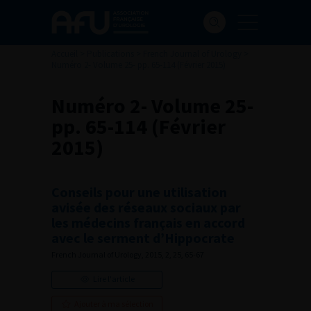
Accueil
>
Publications
>
French Journal of Urology
>
Numéro 2- Volume 25- pp. 65-114 (Février 2015)
Numéro 2- Volume 25-
pp. 65-114 (Février
2015)
Conseils pour une utilisation
avisée des réseaux sociaux par
les médecins français en accord
avec le serment d’Hippocrate
French Journal of Urology, 2015, 2, 25, 65-67
Lire l'article
Ajouter à ma sélection