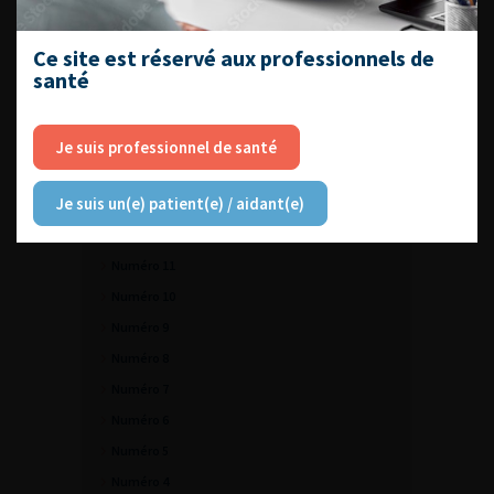
LECTURE
Numéro 1
Ce site est réservé aux professionnels de
santé
Numéro 16
Numéro 15
Numéro 17
Je suis professionnel de santé
Numéro 14
Je suis un(e) patient(e) / aidant(e)
Numéro 13
Numéro 12
Numéro 11
Numéro 10
Numéro 9
Numéro 8
Numéro 7
Numéro 6
Numéro 5
Numéro 4