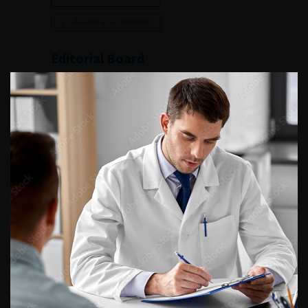
Ajouter à ma sélection
Editorial Board
French Journal of Urology, 2015, 2, 25, i
Lire l'article
Ajouter à ma sélection
Numéro 2- Volume 25- pp. 65-114 (Février 2015)
VOUS POURREZ
ÉGALEMENT AIMER
CONTINUER VOTRE