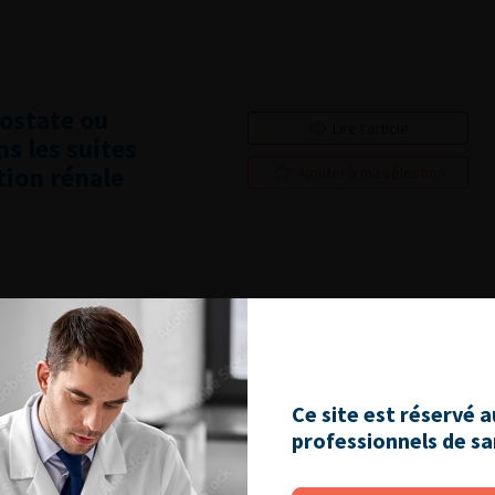
rostate ou
Lire l'article
s les suites
ion rénale
Ajouter à ma sélection
e l’endométriose
Lire l'article
s de 12 cas
Ajouter à ma sélection
Ce site est réservé 
professionnels de s