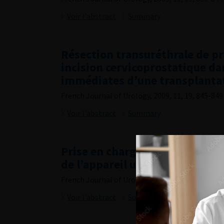
Voir l'abstract
Summary
Résection transuréthrale de p
incision cervicoprostatique dan
immédiates d’une transplantat
French Journal of Urology, 2009, 11, 19, 845-849
Voir l'abstract
Summary
Prise en charge chirurgicale d
de l’appareil urinaire : à propo
French Journal of Urology, 2009, 11, 19, 850-857
Voir l'abstract
Summary