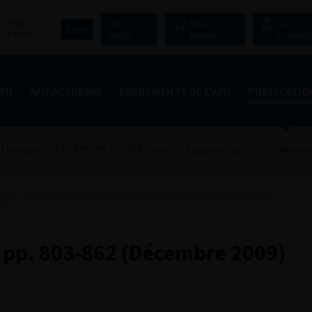
Mon
Mes
Mes
Se
CNPU
panier
outils
favoris
connect
AFU
AFU ACADÉMIE
ÉVÈNEMENTS DE L’AFU
PUBLICATIO
Progrès en Urologie
 Urology
Rapports du CFU
Recom
FMC
ogy
>
Numéro 11- Volume 19- pp. 803-862 (Décembre 2009)
 pp. 803-862 (Décembre 2009)