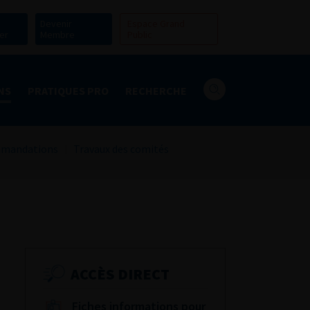
Devenir
Espace Grand
er
Membre
Public
NS
PRATIQUES PRO
RECHERCHE
mandations
Travaux des comités
ACCÈS DIRECT
Fiches informations pour