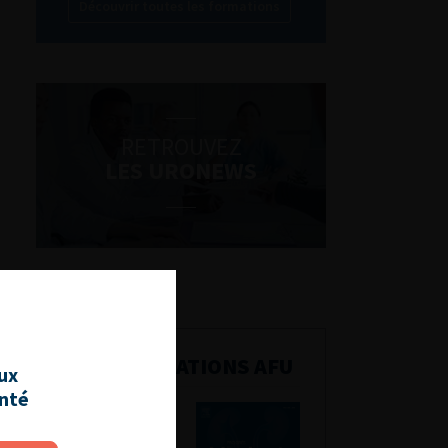
Découvrir toutes les formations
RETROUVEZ
LES URONEWS
PUBLICATIONS AFU
aux
anté