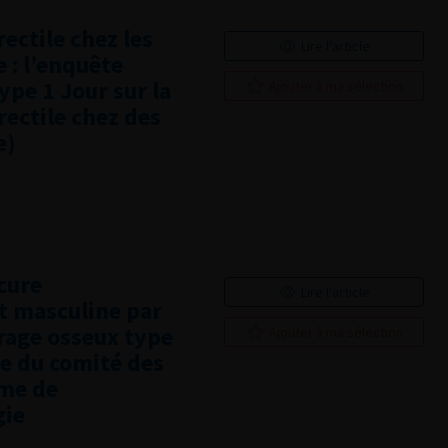
ectile chez les
Lire l'article
 : l’enquête
pe 1 Jour sur la
Ajouter à ma sélection
rectile chez des
e)
cure
Lire l'article
rt masculine par
rage osseux type
Ajouter à ma sélection
ue du comité des
mme de
gie