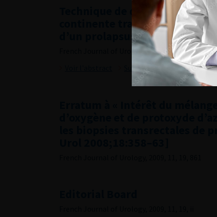
Technique de dérivation urina
continente transcutanée comm
d’un prolapsus de vésicostomi
French Journal of Urology, 2009, 11, 19, 858-860
Voir l'abstract
Summary
Erratum à « Intérêt du mélang
d’oxygène et de protoxyde d’a
les biopsies transrectales de p
Urol 2008;18:358–63]
French Journal of Urology, 2009, 11, 19, 861
Editorial Board
French Journal of Urology, 2009, 11, 19, ii