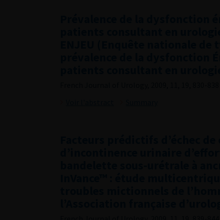
Prévalence de la dysfonction ér
patients consultant en urologie
ENJEU (Enquête nationale de ty
prévalence de la dysfonction É
patients consultant en urologi
French Journal of Urology, 2009, 11, 19, 830-838
Voir l'abstract
Summary
Facteurs prédictifs d’échec de 
d’incontinence urinaire d’effo
bandelette sous-urétrale à anc
InVance™ : étude multicentriq
troubles mictionnels de l’ho
l’Association française d’urolo
French Journal of Urology, 2009, 11, 19, 839-844