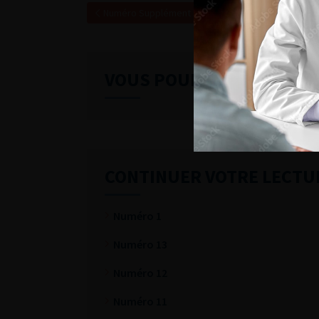
Numéro Supplément 3- Volume 18- pp. 39-68 (Avril 
VOUS POURREZ ÉGALEME
CONTINUER VOTRE LECTU
Numéro 1
Numéro 13
Numéro 12
Numéro 11