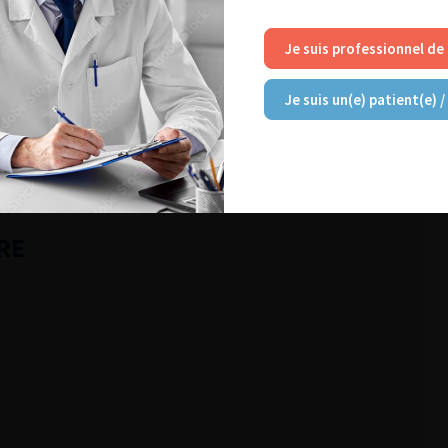
2008)
Je suis professionnel de
Je suis un(e) patient(e) /
NT AIMER
RE