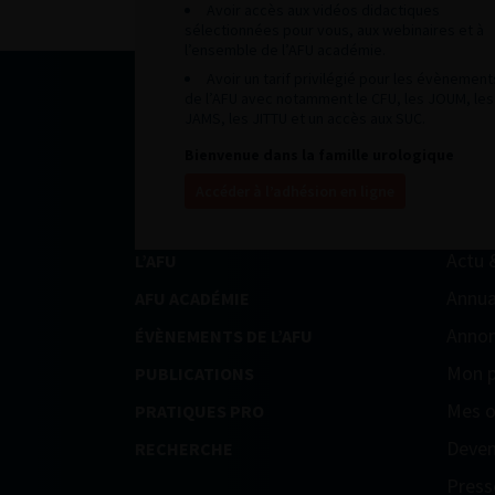
Avoir accès aux vidéos didactiques
sélectionnées pour vous, aux webinaires et à
l’ensemble de l’AFU académie.
Avoir un tarif privilégié pour les évènement
de l’AFU avec notamment le CFU, les JOUM, les
JAMS, les JITTU et un accès aux SUC.
Bienvenue dans la famille urologique
Accéder à l’adhésion en ligne
Actu 
L’AFU
Annua
AFU ACADÉMIE
Annon
ÉVÈNEMENTS DE L’AFU
Mon p
PUBLICATIONS
Mes o
PRATIQUES PRO
Deven
RECHERCHE
Press