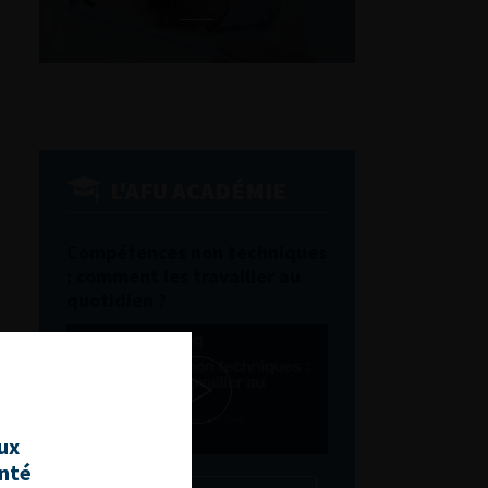
L'AFU ACADÉMIE
Compétences non techniques
: comment les travailler au
quotidien ?
aux
anté