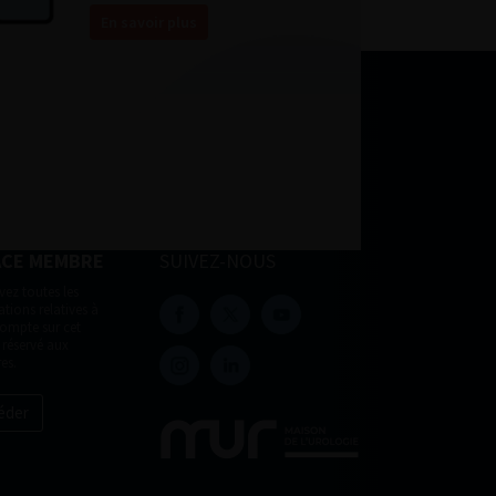
En savoir plus
ACE MEMBRE
SUIVEZ-NOUS
vez toutes les
tions relatives à
compte sur cet
 réservé aux
es.
éder