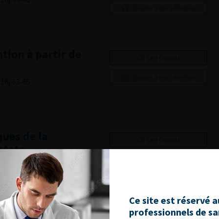
Ajouter à ma sélection
tion à partir de
Lire l'article
Ajouter à ma sélection
18, 63-65
ues de la
Lire l'article
state
Ajouter à ma sélection
18, 66-68
Ce site est réservé 
professionnels de s