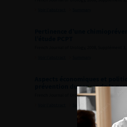
Voir l'abstract
Summary
Pertinence d’une chimiopréven
l’étude PCPT
French Journal of Urology, 2008, Supplément 3, 
Voir l'abstract
Summary
Aspects économiques et politiq
prévention du cancer de la pro
French Journal of Urology, 2008, Supplément 3, 
Voir l'abstract
Summary