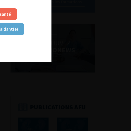
Découvrir toutes les formations
 santé
 aidant(e)
RETROUVEZ
LES URONEWS
PUBLICATIONS AFU