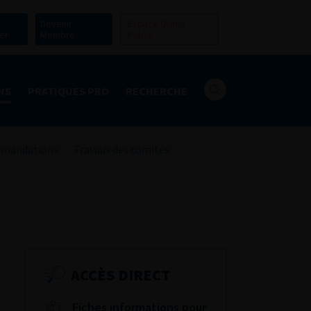
Devenir
Espace Grand
er
Membre
Public
NS
PRATIQUES PRO
RECHERCHE
mandations
Travaux des comités
ACCÈS DIRECT
Fiches informations pour