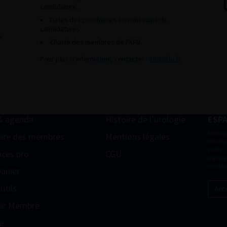
candidature.
Dates des prochaines commissions de
candidatures
s
Charte des membres de l’AFU.
Pour plus d’information, contacter :
afu@afu.fr
& agenda
Histoire de l’urologie
ESP
Retrou
ire des membres
Mentions légales
informa
votre 
ces pro
CGU
espace
membr
anier
utils
Acc
ir Membre
e