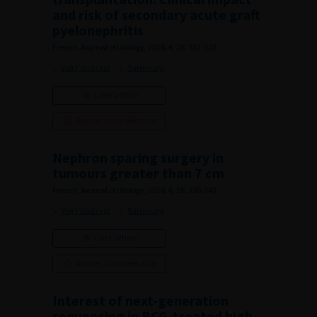
and risk of secondary acute graft
pyelonephritis
French Journal of Urology, 2018, 6, 28, 322-328
Voir l'abstract
Summary
Lire l'article
Ajouter à ma sélection
Nephron sparing surgery in
tumours greater than 7 cm
French Journal of Urology, 2018, 6, 28, 336-343
Voir l'abstract
Summary
Lire l'article
Ajouter à ma sélection
Interest of next-generation
sequencing in BCG-treated high-