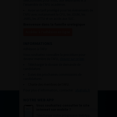
sélectionnées pour vous, aux webinaires et à
l’ensemble de l’AFU académie.
Avoir un tarif privilégié pour les évènements de
l’AFU avec notamment le CFU, les JOUM, les
JAMS, les JITTU et un accès aux SUC.
Bienvenue dans la famille urologique
Accéder à l’adhésion en ligne
INFORMATIONS
Adhésion à l’AFU :
Vous souhaitez connaître la procédure pour
devenir membre de l’AFU,
cliquez sur ce lien
Télécharger le dossier de demande de
candidature.
Dates des prochaines commissions de
candidatures
Charte des membres de l’AFU.
Pour plus d’information, contacter :
afu@afu.fr
NOTRE WEB APP
Vous souhaitez consulter le site
internet sur mobile ?
Télécharger notre progressive WebApp.