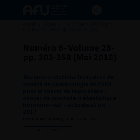
Accueil
>
Publications
>
French Journal of Urology
>
Numéro 6- Volume 28- pp. 303-358 (Mai 2018)
Numéro 6- Volume 28-
pp. 303-358 (Mai 2018)
Recommandations françaises du
comité de cancérologie de l’AFU
pour le cancer de la prostate :
cancer de prostate métastatique
hormono-naïf – actualisation
2017
French Journal of Urology, 2018, 6, 28, 303-306
Lire l'article