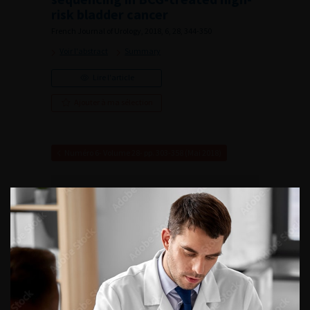
risk bladder cancer
French Journal of Urology, 2018, 6, 28, 344-350
Voir l'abstract
Summary
Lire l'article
Ajouter à ma sélection
Numéro 6- Volume 28- pp. 303-358 (Mai 2018)
VOUS POURREZ
ÉGALEMENT AIMER
CONTINUER VOTRE
LECTURE