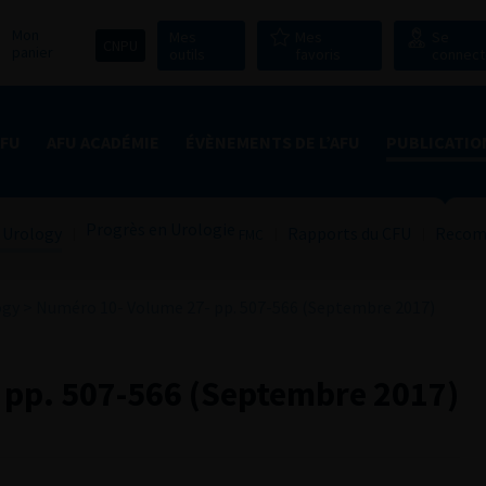
Mon
Mes
Mes
Se
CNPU
panier
outils
favoris
connect
AFU
AFU ACADÉMIE
ÉVÈNEMENTS DE L’AFU
PUBLICATIO
Progrès en Urologie
 Urology
Rapports du CFU
Recom
FMC
ogy
>
Numéro 10- Volume 27- pp. 507-566 (Septembre 2017)
 pp. 507-566 (Septembre 2017)