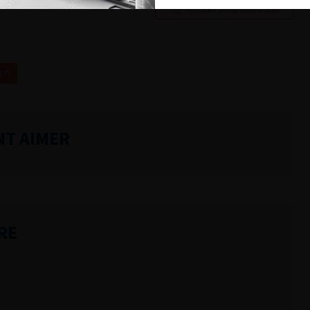
Ajouter à ma sélection
17)
NT AIMER
RE