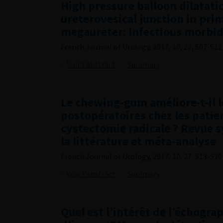
High pressure balloon dilatati
ureterovesical junction in pri
megaureter: Infectious morbid
French Journal of Urology, 2017, 10, 27, 507-512
Voir l'abstract
Summary
Le chewing-gum améliore-t-il l
postopératoires chez les patie
cystectomie radicale ? Revue 
la littérature et méta-analyse
French Journal of Urology, 2017, 10, 27, 513-520
Voir l'abstract
Summary
Quel est l’intérêt de l’échogra