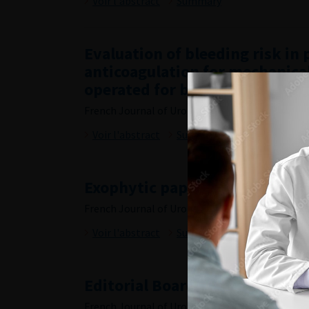
Voir l'abstract
Summary
Evaluation of bleeding risk in 
anticoagulation for mechanical
operated for benign prostatic
French Journal of Urology, 2017, 10, 27, 559-563
Voir l'abstract
Summary
Exophytic papillary penile can
French Journal of Urology, 2017, 10, 27, 564-566
Voir l'abstract
Summary
Editorial Board
French Journal of Urology, 2017, 10, 27, i