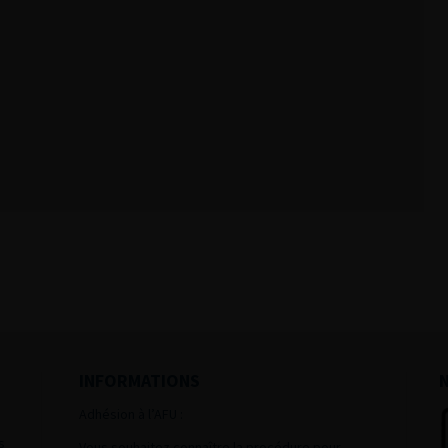
INFORMATIONS
Adhésion à l’AFU :
s
Vous souhaitez connaître la procédure pour