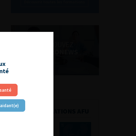
Découvrir toutes les formations
RETROUVEZ
LES URONEWS
aux
anté
 santé
 aidant(e)
PUBLICATIONS AFU