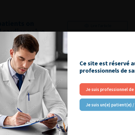
patients on
Lire l'article
 cardiac valve
 obstruction
Ajouter à ma sélection
Ce site est réservé 
professionnels de s
cer
Lire l'article
Je suis professionnel de
Ajouter à ma sélection
Je suis un(e) patient(e) /
Lire l'article