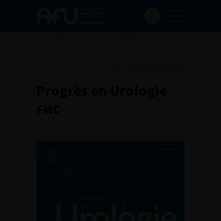
Accueil
>
Publications
>
Progrès en Urologie
FMC
Ajouter à ma sélection
Progrès en Urologie
FMC