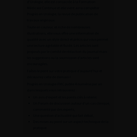
d’Urologie, elle est consacrée à la Formation
Médicale Continue et elle vient ainsi compléter
Progrès en Urologie, la revue de publication de
travaux originaux.
Toute en couleur, et riche de nombreuses
illustrations, elle vous offre une information de
qualité avec un style direct et précis qui vous permet
une lecture agréable et fluide. Les articles sont
proposés par le comité de rédaction du journal mais
les suggestions ou la soumission d’articles sont
encouragées.
Faîtes le point sur votre pratique d’aujourd’hui et
découvrez celle de demain !
Progrès en Urologie-FMC publie 4 numéros par an
dans lesquels vous retrouverez :
Un avis d’expert et les points clés à retenir,
Un Forum de discussion autour d’un cas clinique,
commenté par des experts,
Une question d’actualité qui fait débat,
Des mises au point sur un aspect technique de la
pratique.