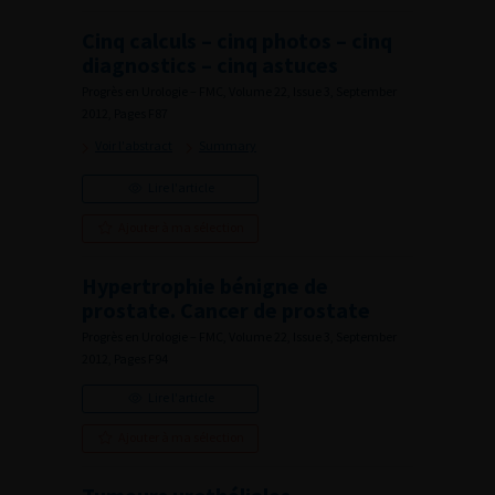
Cinq calculs – cinq photos – cinq
diagnostics – cinq astuces
Progrès en Urologie – FMC, Volume 22, Issue 3, September
2012, Pages F87
Voir l'abstract
Summary
Lire l'article
Ajouter à ma sélection
Hypertrophie bénigne de
prostate. Cancer de prostate
Progrès en Urologie – FMC, Volume 22, Issue 3, September
2012, Pages F94
Lire l'article
Ajouter à ma sélection