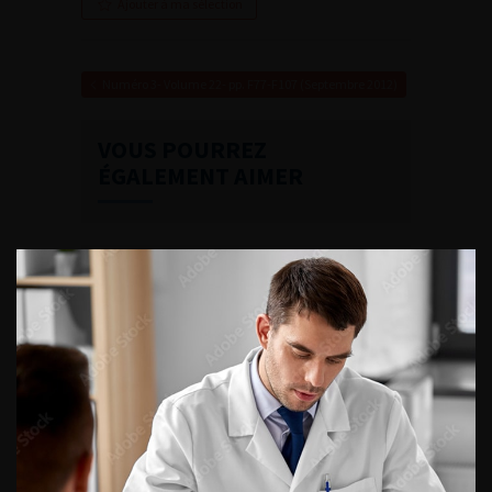
Ajouter à ma sélection
Numéro 3- Volume 22- pp. F77-F107 (Septembre 2012)
VOUS POURREZ
ÉGALEMENT AIMER
CONTINUER VOTRE
LECTURE
Numéro 4
Numéro 2
Numéro 1