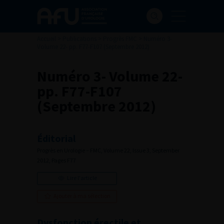
Accueil
>
Publications
>
Progrès FMC
>
Numéro 3-
Volume 22- pp. F77-F107 (Septembre 2012)
Numéro 3- Volume 22-
pp. F77-F107
(Septembre 2012)
Éditorial
Progrès en Urologie – FMC, Volume 22, Issue 3, September
2012, Pages F77
Lire l'article
Ajouter à ma sélection
Dysfonction érectile et