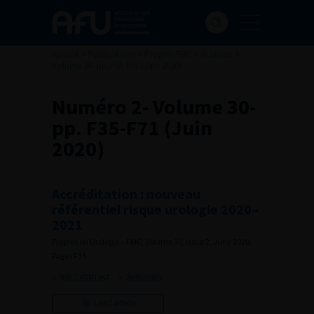
Accueil
>
Publications
>
Progrès FMC
>
Numéro 2-
Volume 30- pp. F35-F71 (Juin 2020)
Numéro 2- Volume 30-
pp. F35-F71 (Juin
2020)
Accréditation : nouveau
référentiel risque urologie 2020–
2021
Progrès en Urologie – FMC, Volume 30, Issue 2, June 2020,
Pages F35
Voir l'abstract
Summary
Lire l'article