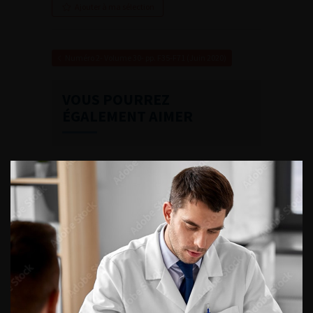
Ajouter à ma sélection
Numéro 2- Volume 30- pp. F35-F71 (Juin 2020)
VOUS POURREZ
ÉGALEMENT AIMER
CONTINUER VOTRE
LECTURE
Numéro 4
Numéro 3
Numéro 1