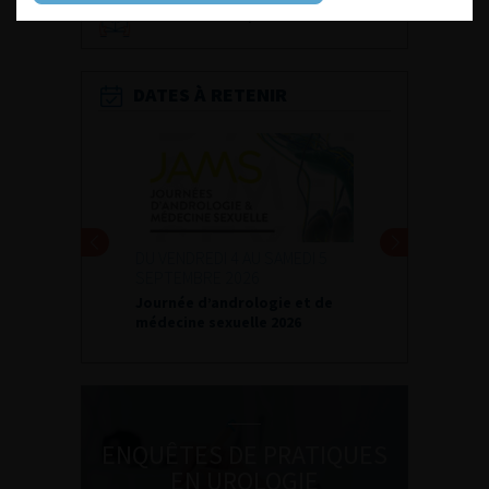
Livrets du CFEU pour l'interne
DATES À RETENIR
DU VENDREDI 4 AU SAMEDI 5
SEPTEMBRE 2026
Journée d’andrologie et de
médecine sexuelle 2026
ENQUÊTES DE PRATIQUES
EN UROLOGIE