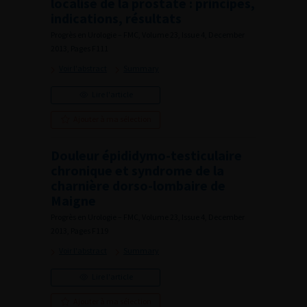
localisé de la prostate : principes,
indications, résultats
Progrès en Urologie – FMC, Volume 23, Issue 4, December
2013, Pages F111
Voir l'abstract
Summary
Lire l'article
Ajouter à ma sélection
Douleur épididymo-testiculaire
chronique et syndrome de la
charnière dorso-lombaire de
Maigne
Progrès en Urologie – FMC, Volume 23, Issue 4, December
2013, Pages F119
Voir l'abstract
Summary
Lire l'article
Ajouter à ma sélection