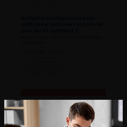
Ajouter à ma sélection
Analgésie postopératoire par
infiltration continue cicatricielle :
pour qui et comment ?
Progrès en Urologie – FMC, Volume 23, Issue 4, December
2013, Pages F133
Voir l'abstract
Summary
Lire l'article
Ajouter à ma sélection
Numéro 4- Volume 23- pp. F105-F138 (Décembre 2013)
VOUS POURREZ
ÉGALEMENT AIMER