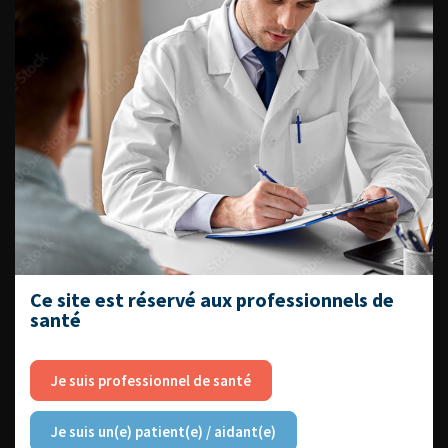
CONTINUER VOTRE
LECTURE
Numéro 1
Numéro 2
Numéro 3
ACCÈS DIRECT
Fiches informations pour vos
Ce site est réservé aux professionnels de
patients
santé
Dernières recommandations
Référentiel du Collège d’Urologie
Je suis professionnel de santé
Espace Accréditation des médecins
Je suis un(e) patient(e) / aidant(e)