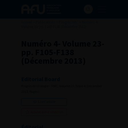
Accueil
>
Publications
>
Progrès FMC
>
Numéro 4-
Volume 23- pp. F105-F138 (Décembre 2013)
Numéro 4- Volume 23-
pp. F105-F138
(Décembre 2013)
Editorial Board
Progrès en Urologie – FMC, Volume 23, Issue 4, December
2013, Pages i
Lire l'article
Ajouter à ma sélection
Éditorial