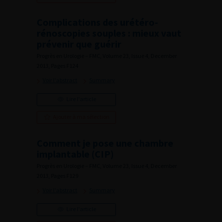
Complications des urétéro-
rénoscopies souples : mieux vaut
prévenir que guérir
Progrès en Urologie – FMC, Volume 23, Issue 4, December
2013, Pages F124
Voir l'abstract
Summary
Lire l'article
Ajouter à ma sélection
Comment je pose une chambre
implantable (CIP)
Progrès en Urologie – FMC, Volume 23, Issue 4, December
2013, Pages F129
Voir l'abstract
Summary
Lire l'article