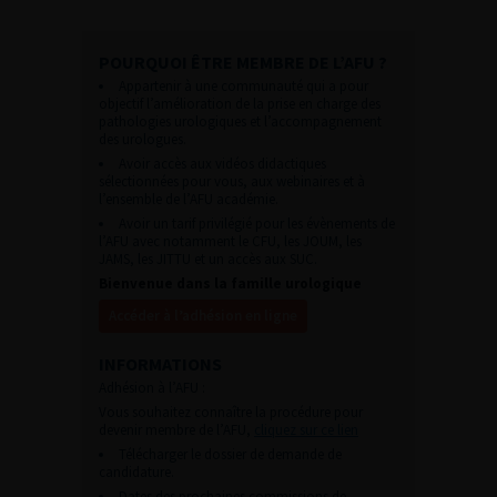
POURQUOI ÊTRE MEMBRE DE L’AFU ?
Appartenir à une communauté qui a pour
objectif l’amélioration de la prise en charge des
pathologies urologiques et l’accompagnement
des urologues.
Avoir accès aux vidéos didactiques
sélectionnées pour vous, aux webinaires et à
l’ensemble de l’AFU académie.
Avoir un tarif privilégié pour les évènements de
l’AFU avec notamment le CFU, les JOUM, les
JAMS, les JITTU et un accès aux SUC.
Bienvenue dans la famille urologique
Accéder à l’adhésion en ligne
INFORMATIONS
Adhésion à l’AFU :
Vous souhaitez connaître la procédure pour
devenir membre de l’AFU,
cliquez sur ce lien
Télécharger le dossier de demande de
candidature.
Dates des prochaines commissions de