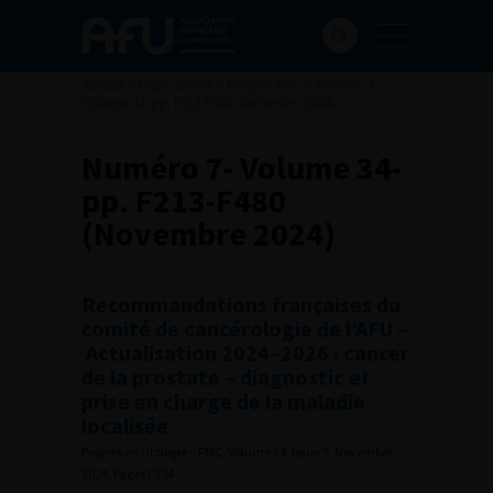
Accueil
>
Publications
>
Progrès FMC
>
Numéro 7-
Volume 34- pp. F213-F480 (Novembre 2024)
Numéro 7- Volume 34-
pp. F213-F480
(Novembre 2024)
Recommandations françaises du
comité de cancérologie de l’AFU –
Actualisation 2024–2026 : cancer
de la prostate – diagnostic et
prise en charge de la maladie
localisée
Progrès en Urologie – FMC, Volume 34, Issue 7, November
2024, Pages F394