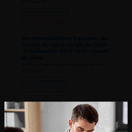
2024, Pages F296
Lire la recommandation
Ajouter à ma sélection
Recommandations françaises du
comité de cancérologie de l’AFU –
Actualisation 2024-2026 : cancer
du pénis
Progrès en Urologie – FMC, Volume 34, Issue 7, November
2024, Pages F214
Lire la recommandation
Ajouter à ma sélection
Editorial Board
Progrès en Urologie – FMC, Volume 34, Issue 7, November
2024, Pages i
Lire la recommandation