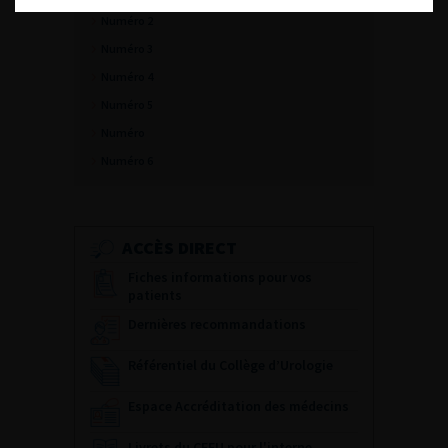
Numéro 2
Numéro 3
Numéro 4
Numéro 5
Numéro
Numéro 6
ACCÈS DIRECT
Fiches informations pour vos
patients
Dernières recommandations
Référentiel du Collège d’Urologie
Espace Accréditation des médecins
Livrets du CFEU pour l'interne