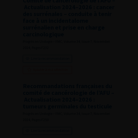
Comité de cancérologie de l’AFU –
Actualisation 2024–2026 : cancer
des surrénales – conduite à tenir
face à un incidentalome
surrénalien et prise en charge
carcinologique
Progrès en Urologie – FMC, Volume 34, Issue 7, November
2024, Pages F232
Lire la recommandation
Ajouter à ma sélection
Recommandations françaises du
comité de cancérologie de l’AFU –
Actualisation 2024–2026 :
tumeurs germinales du testicule
Progrès en Urologie – FMC, Volume 34, Issue 7, November
2024, Pages F250
Lire la recommandation