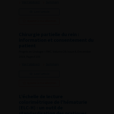
Voir l'abstract
Summary
Lire l'article
Ajouter à ma sélection
Chirurgie partielle du rein :
information et consentement du
patient
Progrès en Urologie – FMC, Volume 29, Issue 4, December
2019, Pages F105
Voir l'abstract
Summary
Lire l'article
Ajouter à ma sélection
L’échelle de lecture
colorimétrique de l’hématurie
(ELC-H) : un outil de
standardisation des pratiques