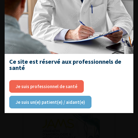
ACCÈS DIRECT
Fiches informations pour vos
patients
Dernières recommandations
Référentiel du Collège d’Urologie
Ce site est réservé aux professionnels de
santé
Espace Accréditation des médecins
Livrets du CFEU pour l'interne
Je suis professionnel de santé
Je suis un(e) patient(e) / aidant(e)
DATES À RETENIR