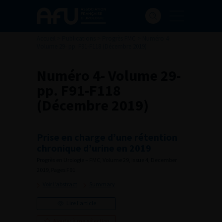
Accueil
>
Publications
>
Progrès FMC
>
Numéro 4-
Volume 29- pp. F91-F118 (Décembre 2019)
Numéro 4- Volume 29-
pp. F91-F118
(Décembre 2019)
Prise en charge d’une rétention
chronique d’urine en 2019
Progrès en Urologie – FMC, Volume 29, Issue 4, December
2019, Pages F91
Voir l'abstract
Summary
Lire l'article
Ajouter à ma sélection