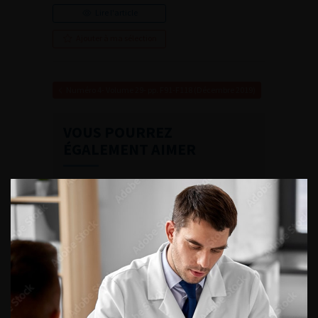
Lire l'article
Ajouter à ma sélection
Numéro 4- Volume 29- pp. F91-F118 (Décembre 2019)
VOUS POURREZ
ÉGALEMENT AIMER
CONTINUER VOTRE
LECTURE
Numéro 3
Numéro 2
Numéro 1