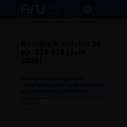
Accueil
>
Publications
>
Progrès FMC
>
Numéro 4-
Volume 36- pp. 129-178 (Juin 2026)
Numéro 4- Volume 36-
pp. 129-178 (Juin
2026)
Pourquoi le changement
climatique concerne directement
nos pratiques quotidiennes ?
Progrès en Urologie – FMC, Volume 36, Issue 4, June 2026,
Pages 175-177
Lire l'article
Ajouter à ma sélection