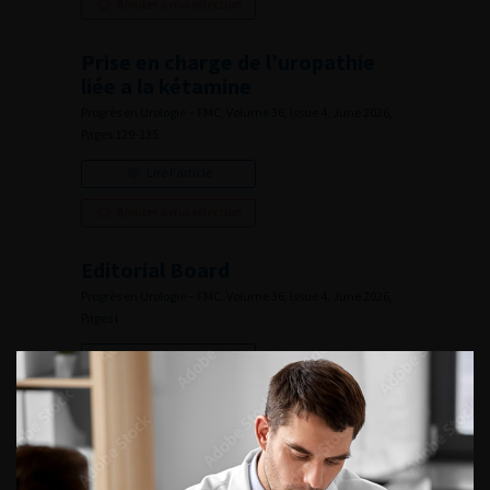
Ajouter à ma sélection
Prise en charge de l’uropathie
liée a la kétamine
Progrès en Urologie – FMC, Volume 36, Issue 4, June 2026,
Pages 129-135
Lire l'article
Ajouter à ma sélection
Editorial Board
Progrès en Urologie – FMC, Volume 36, Issue 4, June 2026,
Pages i
Lire l'article
Ajouter à ma sélection
Numéro 4- Volume 36- pp. 129-178 (Juin 2026)