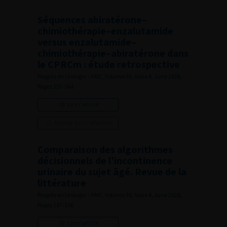
Séquences abiratérone–
chimiothérapie–enzalutamide
versus enzalutamide–
chimiothérapie–abiratérone dans
le CPRCm : étude retrospective
Progrès en Urologie – FMC, Volume 36, Issue 4, June 2026,
Pages 157-164
Lire l'article
Ajouter à ma sélection
Comparaison des algorithmes
décisionnels de l’incontinence
urinaire du sujet âgé. Revue de la
littérature
Progrès en Urologie – FMC, Volume 36, Issue 4, June 2026,
Pages 147-156
Lire l'article