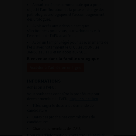
Appartenir à une communauté qui a pour
objectif l’amélioration de la prise en charge des
pathologies urologiques et l’accompagnement
des urologues.
Avoir accès aux vidéos didactiques
sélectionnées pour vous, aux webinaires et à
l’ensemble de l’AFU académie.
Avoir un tarif privilégié pour les évènements de
l’AFU avec notamment le CFU, les JOUM, les
JAMS, les JITTU et un accès aux SUC.
Bienvenue dans la famille urologique
Accéder à l’adhésion en ligne
INFORMATIONS
Adhésion à l’AFU :
Vous souhaitez connaître la procédure pour
devenir membre de l’AFU,
cliquez sur ce lien
Télécharger le dossier de demande de
candidature.
Dates des prochaines commissions de
candidatures
Charte des membres de l’AFU.
Pour plus d’information, contacter :
afu@afu.fr