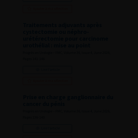
Ajouter à ma sélection
Traitements adjuvants après
cystectomie ou néphro-
urétérectomie pour carcinome
urothélial : mise au point
Progrès en Urologie – FMC, Volume 36, Issue 4, June 2026,
Pages 141-146
Lire l'article
Ajouter à ma sélection
Prise en charge ganglionnaire du
cancer du pénis
Progrès en Urologie – FMC, Volume 36, Issue 4, June 2026,
Pages 136-140
Lire l'article