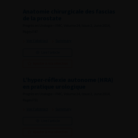
Anatomie chirurgicale des fascias
de la prostate
Progrès en Urologie – FMC, Volume 24, Issue 2, June 2014,
Pages F47
Voir l'abstract
Summary
Lire l'article
Ajouter à ma sélection
L’hyper-réflexie autonome (HRA)
en pratique urologique
Progrès en Urologie – FMC, Volume 24, Issue 2, June 2014,
Pages F51
Voir l'abstract
Summary
Lire l'article
Ajouter à ma sélection