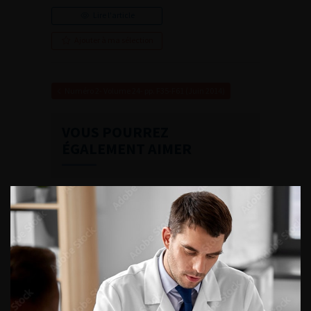
Lire l'article
Ajouter à ma sélection
Numéro 2- Volume 24- pp. F35-F61 (Juin 2014)
VOUS POURREZ
ÉGALEMENT AIMER
CONTINUER VOTRE
LECTURE
Numéro 4
Numéro 3
Numéro 1