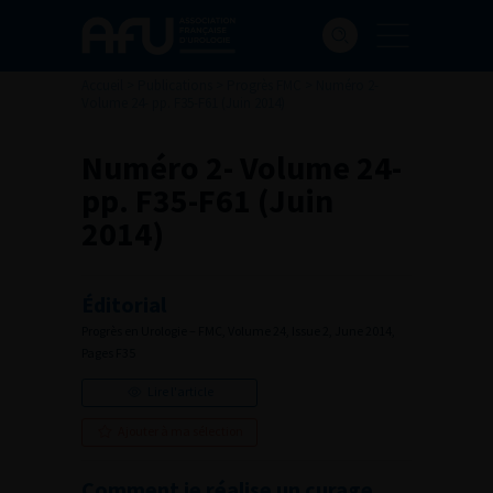
Accueil
>
Publications
>
Progrès FMC
>
Numéro 2-
Volume 24- pp. F35-F61 (Juin 2014)
Numéro 2- Volume 24-
pp. F35-F61 (Juin
2014)
Éditorial
Progrès en Urologie – FMC, Volume 24, Issue 2, June 2014,
Pages F35
Lire l'article
Ajouter à ma sélection
Comment je réalise un curage