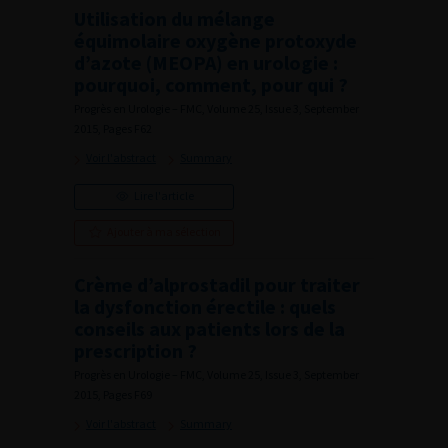
Utilisation du mélange
équimolaire oxygène protoxyde
d’azote (MEOPA) en urologie :
pourquoi, comment, pour qui ?
Progrès en Urologie – FMC, Volume 25, Issue 3, September
2015, Pages F62
Voir l'abstract
Summary
Lire l'article
Ajouter à ma sélection
Crème d’alprostadil pour traiter
la dysfonction érectile : quels
conseils aux patients lors de la
prescription ?
Progrès en Urologie – FMC, Volume 25, Issue 3, September
2015, Pages F69
Voir l'abstract
Summary