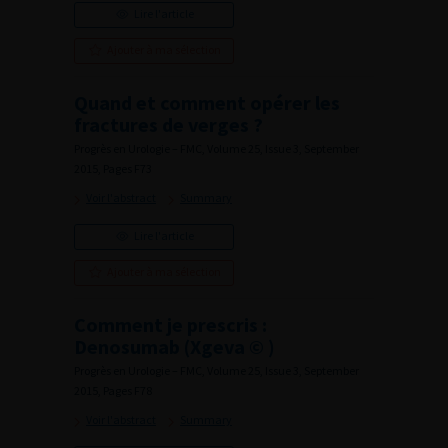
Lire l'article
Ajouter à ma sélection
Quand et comment opérer les
fractures de verges ?
Progrès en Urologie – FMC, Volume 25, Issue 3, September
2015, Pages F73
Voir l'abstract
Summary
Lire l'article
Ajouter à ma sélection
Comment je prescris :
Denosumab (Xgeva © )
Progrès en Urologie – FMC, Volume 25, Issue 3, September
2015, Pages F78
Voir l'abstract
Summary