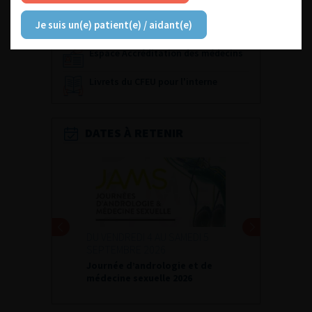
Référentiel du Collège d’Urologie
Je suis un(e) patient(e) / aidant(e)
Espace Accréditation des médecins
Livrets du CFEU pour l'interne
DATES À RETENIR
DU VENDREDI 4 AU SAMEDI 5
SEPTEMBRE 2026
Journée d’andrologie et de
médecine sexuelle 2026