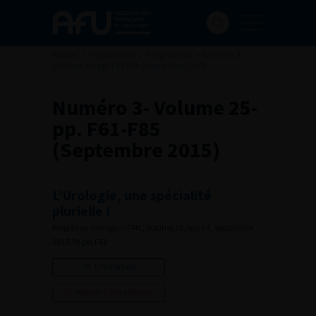
Accueil
>
Publications
>
Progrès FMC
>
Numéro 3-
Volume 25- pp. F61-F85 (Septembre 2015)
Numéro 3- Volume 25-
pp. F61-F85
(Septembre 2015)
L’Urologie, une spécialité
plurielle !
Progrès en Urologie – FMC, Volume 25, Issue 3, September
2015, Pages F61
Lire l'article
Ajouter à ma sélection