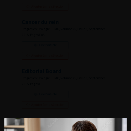
Ajouter à ma sélection
Cancer du rein
Progrès en Urologie – FMC, Volume 25, Issue 3, September
2015, Pages F85
Lire l'article
Ajouter à ma sélection
Editorial Board
Progrès en Urologie – FMC, Volume 25, Issue 3, September
2015, Pages i
Lire l'article
Ajouter à ma sélection
Numéro 3- Volume 25- pp. F61-F85 (Septembre 2015)