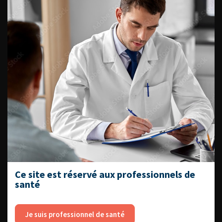
VOUS POURREZ
ÉGALEMENT AIMER
CONTINUER VOTRE
LECTURE
Numéro 4
Numéro 2
Numéro 1
Ce site est réservé aux professionnels de
ACCÈS DIRECT
santé
Fiches informations pour vos
patients
Je suis professionnel de santé
Dernières recommandations