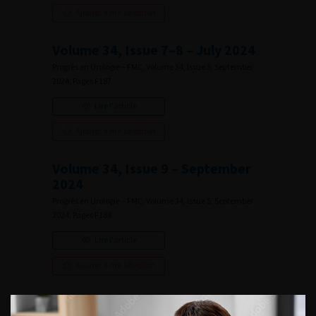
Ajouter à ma sélection
Volume 34, Issue 7–8 – July 2024
Progrès en Urologie – FMC, Volume 34, Issue 5, September
2024, Pages F187
Lire l'article
Ajouter à ma sélection
Volume 34, Issue 9 – September
2024
Progrès en Urologie – FMC, Volume 34, Issue 5, September
2024, Pages F188
Lire l'article
Ajouter à ma sélection