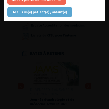
Dernières recommandations
Je suis un(e) patient(e) / aidant(e)
Référentiel du Collège d’Urologie
Espace Accréditation des médecins
Livrets du CFEU pour l'interne
DATES À RETENIR
DU VENDREDI 4 AU SAMEDI 5
SEPTEMBRE 2026
Journée d’andrologie et de
médecine sexuelle 2026