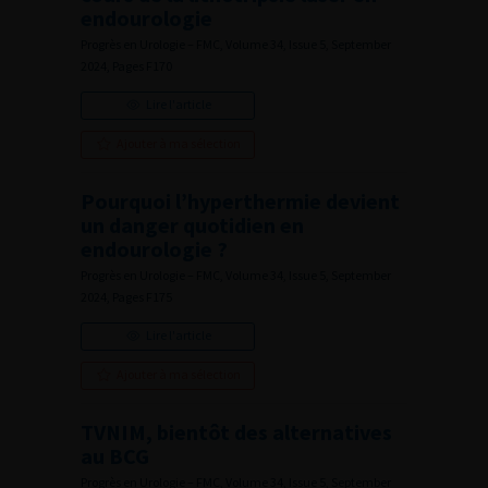
endourologie
Progrès en Urologie – FMC, Volume 34, Issue 5, September
2024, Pages F170
Lire l'article
Ajouter à ma sélection
Pourquoi l’hyperthermie devient
un danger quotidien en
endourologie ?
Progrès en Urologie – FMC, Volume 34, Issue 5, September
2024, Pages F175
Lire l'article
Ajouter à ma sélection
TVNIM, bientôt des alternatives
au BCG
Progrès en Urologie – FMC, Volume 34, Issue 5, September