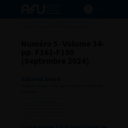
Accueil
>
Publications
>
Progrès FMC
>
Numéro 5-
Volume 34- pp. F161-F190 (Septembre 2024)
Numéro 5- Volume 34-
pp. F161-F190
(Septembre 2024)
Editorial Board
Progrès en Urologie – FMC, Volume 34, Issue 5, September
2024, Pages i
Lire l'article
Ajouter à ma sélection
Cystectomie à but fonctionnel de