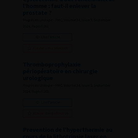
l’homme : faut-il enlever la
prostate ?
Progrès en Urologie – FMC, Volume 34, Issue 5, September
2024, Pages F161
Lire l'article
Ajouter à ma sélection
Thromboprophylaxie
périopératoire en chirurgie
urologique
Progrès en Urologie – FMC, Volume 34, Issue 5, September
2024, Pages F165
Lire l'article
Ajouter à ma sélection
Prevention de l’hyperthermie au
cours de la lithotripsie laser en