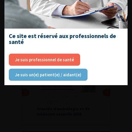
Référentiel du Collège d’Urologie
Espace Accréditation des médecins
Livrets du CFEU pour l'interne
Ce site est réservé aux professionnels de
santé
DATES À RETENIR
Je suis professionnel de santé
Je suis un(e) patient(e) / aidant(e)
DU VENDREDI 4 AU SAMEDI 5
SEPTEMBRE 2026
Journée d’andrologie et de
médecine sexuelle 2026