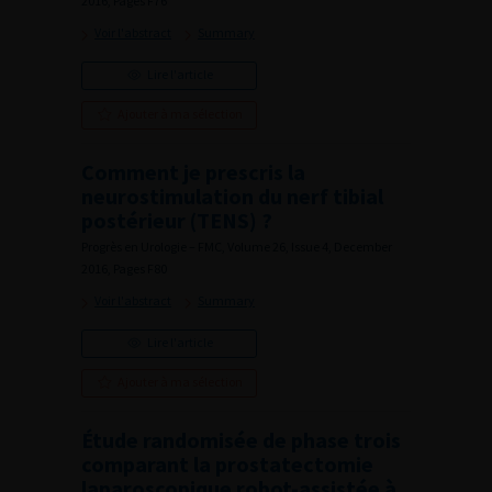
2016, Pages F76
Voir l'abstract
Summary
Lire l'article
Ajouter à ma sélection
Comment je prescris la
neurostimulation du nerf tibial
postérieur (TENS) ?
Progrès en Urologie – FMC, Volume 26, Issue 4, December
2016, Pages F80
Voir l'abstract
Summary
Lire l'article
Ajouter à ma sélection
Étude randomisée de phase trois
comparant la prostatectomie
laparoscopique robot-assistée à