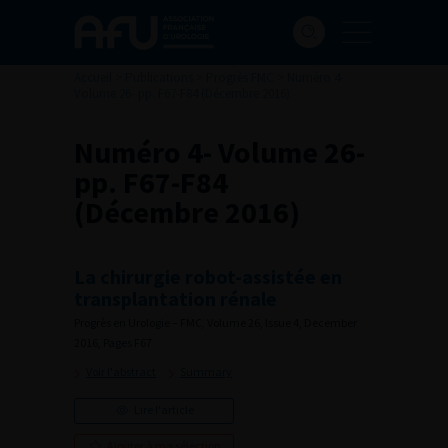
Accueil
>
Publications
>
Progrès FMC
>
Numéro 4-
Volume 26- pp. F67-F84 (Décembre 2016)
Numéro 4- Volume 26-
pp. F67-F84
(Décembre 2016)
La chirurgie robot-assistée en
transplantation rénale
Progrès en Urologie – FMC, Volume 26, Issue 4, December
2016, Pages F67
Voir l'abstract
Summary
Lire l'article
Ajouter à ma sélection