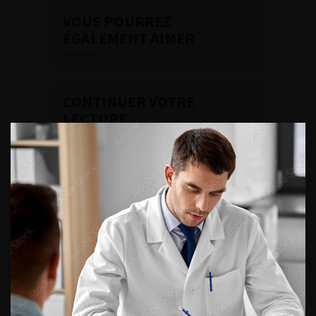
VOUS POURREZ
ÉGALEMENT AIMER
CONTINUER VOTRE
LECTURE
Numéro 3
Numéro 2
Numéro 1
ACCÈS DIRECT
Fiches informations pour vos
patients
Dernières recommandations