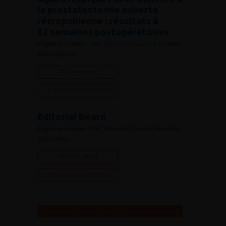
la prostatectomie ouverte
rétropubienne : résultats à
12 semaines postopératoires
Progrès en Urologie – FMC, Volume 26, Issue 4, December
2016, Pages F83
Lire l'article
Ajouter à ma sélection
Editorial Board
Progrès en Urologie – FMC, Volume 26, Issue 4, December
2016, Pages i
Lire l'article
Ajouter à ma sélection
Numéro 4- Volume 26- pp. F67-F84 (Décembre 2016)