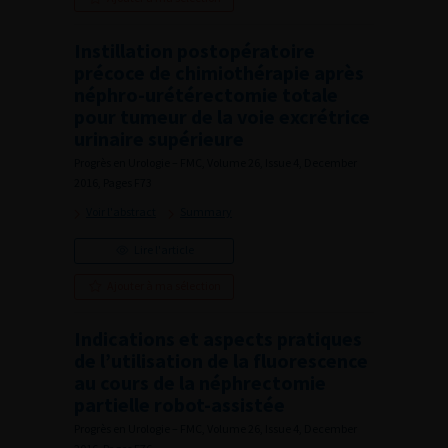
Instillation postopératoire
précoce de chimiothérapie après
néphro-urétérectomie totale
pour tumeur de la voie excrétrice
urinaire supérieure
Progrès en Urologie – FMC, Volume 26, Issue 4, December
2016, Pages F73
Voir l'abstract
Summary
Lire l'article
Ajouter à ma sélection
Indications et aspects pratiques
de l’utilisation de la fluorescence
au cours de la néphrectomie
partielle robot-assistée
Progrès en Urologie – FMC, Volume 26, Issue 4, December