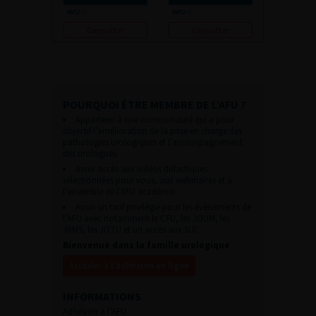
Consulter
Consulter
POURQUOI ÊTRE MEMBRE DE L’AFU ?
Appartenir à une communauté qui a pour
objectif l’amélioration de la prise en charge des
pathologies urologiques et l’accompagnement
des urologues.
Avoir accès aux vidéos didactiques
sélectionnées pour vous, aux webinaires et à
l’ensemble de l’AFU académie.
Avoir un tarif privilégié pour les évènements de
l’AFU avec notamment le CFU, les JOUM, les
JAMS, les JITTU et un accès aux SUC.
Bienvenue dans la famille urologique
Accéder à l’adhésion en ligne
INFORMATIONS
Adhésion à l’AFU :