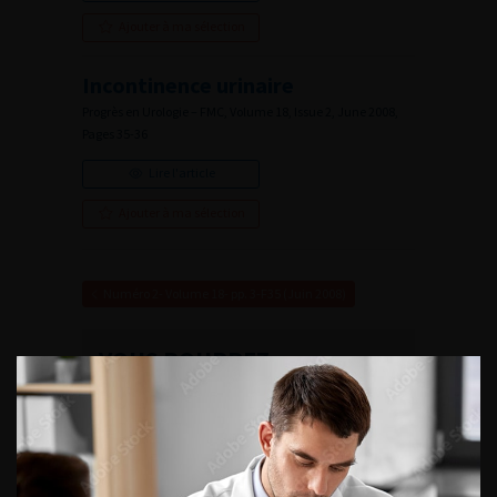
Ajouter à ma sélection
Incontinence urinaire
Progrès en Urologie – FMC, Volume 18, Issue 2, June 2008,
Pages 35-36
Lire l'article
Ajouter à ma sélection
Numéro 2- Volume 18- pp. 3-F35 (Juin 2008)
VOUS POURREZ
ÉGALEMENT AIMER
CONTINUER VOTRE