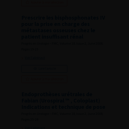
Ajouter à ma sélection
Prescrire les bisphosphonates IV
pour la prise en charge des
métastases osseuses chez le
patient insuffisant rénal
Progrès en Urologie – FMC, Volume 18, Issue 2, June 2008,
Pages 19-23
Voir l'abstract
Lire l'article
Ajouter à ma sélection
Endoprothèses urétrales de
Fabian (Urospiral ™ , Coloplast)
Indications et technique de pose
Progrès en Urologie – FMC, Volume 18, Issue 2, June 2008,
Pages 25-28
Voir l'abstract