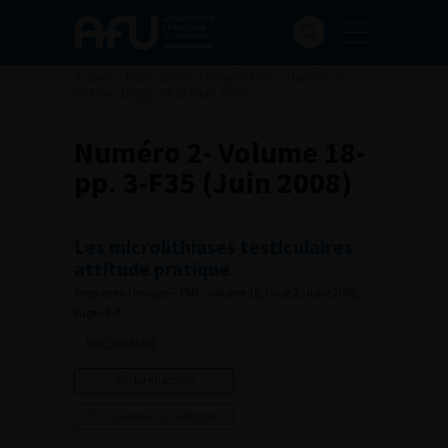
Accueil
>
Publications
>
Progrès FMC
>
Numéro 2-
Volume 18- pp. 3-F35 (Juin 2008)
Numéro 2- Volume 18-
pp. 3-F35 (Juin 2008)
Les microlithiases testiculaires
attitude pratique
Progrès en Urologie – FMC, Volume 18, Issue 2, June 2008,
Pages 3-7
Voir l'abstract
Lire l'article
Ajouter à ma sélection