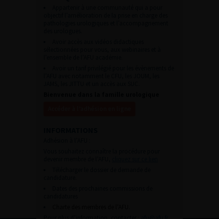
Appartenir à une communauté qui a pour
objectif l’amélioration de la prise en charge des
pathologies urologiques et l’accompagnement
des urologues.
Avoir accès aux vidéos didactiques
sélectionnées pour vous, aux webinaires et à
l’ensemble de l’AFU académie.
Avoir un tarif privilégié pour les évènements de
l’AFU avec notamment le CFU, les JOUM, les
JAMS, les JITTU et un accès aux SUC.
Bienvenue dans la famille urologique
Accéder à l’adhésion en ligne
INFORMATIONS
Adhésion à l’AFU :
Vous souhaitez connaître la procédure pour
devenir membre de l’AFU,
cliquez sur ce lien
Télécharger le dossier de demande de
candidature.
Dates des prochaines commissions de
candidatures
Charte des membres de l’AFU.
Pour plus d’information, contacter :
afu@afu.fr