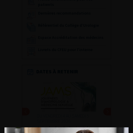
patients
Dernières recommandations
Référentiel du Collège d’Urologie
Espace Accréditation des médecins
Livrets du CFEU pour l'interne
DATES À RETENIR
DU VENDREDI 4 AU SAMEDI 5
SEPTEMBRE 2026
Journée d’andrologie et de