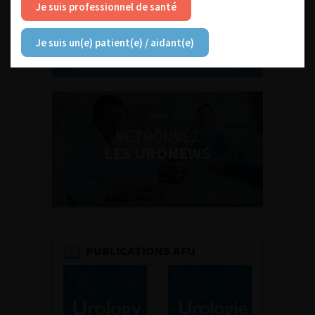
Je suis professionnel de santé
Je suis un(e) patient(e) / aidant(e)
Découvrir toutes les formations
RETROUVEZ
LES URONEWS
PUBLICATIONS AFU