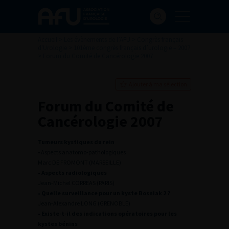
Accueil
>
Les évènements de l’AFU
>
Congrès français
d'Urologie
>
101ème congrès français d’urologie – 2007
>
Forum du Comité de Cancérologie 2007
Ajouter à ma sélection
Forum du Comité de
Cancérologie 2007
Tumeurs kystiques du rein
• Aspects anatomo-pathologiques
Marc DE FROMONT (MARSEILLE)
• Aspects radiologiques
Jean-Michel CORREAS (PARIS)
• Quelle surveillance pour un kyste Bosniak 2 ?
Jean-Alexandre LONG (GRENOBLE)
• Existe-t-il des indications opératoires pour les
kystes bénins