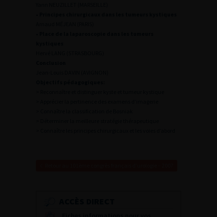
Yann NEUZILLET (MARSEILLE)
• Principes chirurgicaux dans les tumeurs kystiques
Arnaud MÉJEAN (PARIS)
• Place de la laparoscopie dans les tumeurs
kystiques
Hervé LANG (STRASBOURG)
Conclusion
Jean-Louis DAVIN (AVIGNON)
Objectifs pédagogiques:
> Reconnaître et distinguer kyste et tumeur kystique
> Apprécier la pertinence des examens d’imagerie
> Connaître la classification de Bosniak
> Déterminer la meilleure stratégie thérapeutique
> Connaître les principes chirurgicaux et les voies d’abord
Retour au 101ème congrès français d’urologie – 2007
ACCÈS DIRECT
Fiches informations pour vos