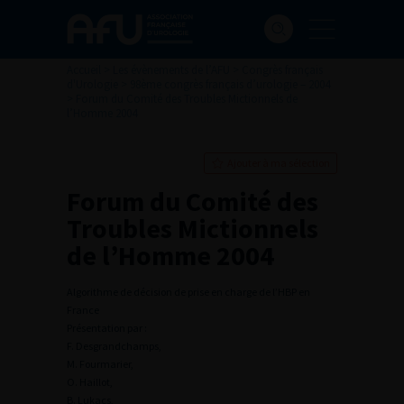
Accueil
>
Les évènements de l’AFU
>
Congrès français
d'Urologie
>
98ème congrès français d’urologie – 2004
>
Forum du Comité des Troubles Mictionnels de
l’Homme 2004
Ajouter à ma sélection
Forum du Comité des
Troubles Mictionnels
de l’Homme 2004
Algorithme de décision de prise en charge de l’HBP en
France
Présentation par :
F. Desgrandchamps,
M. Fourmarier,
O. Haillot,
B. Lukacs,