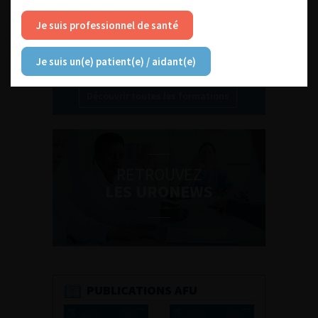
Je suis professionnel de santé
Je suis un(e) patient(e) / aidant(e)
Découvrir toutes les formations
RETROUVEZ
LES URONEWS
PUBLICATIONS AFU