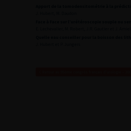
Apport de la tomodensitométrie à la prédicti
J. Hubert, M. Daudon
Face à Face sur l’urétéroscopie souple ou semi
E. Lechevalier, M. Robert, J.R. Gautier et J. Amiel
Quelle eau conseiller pour la boisson des lit
J. Hubert et P. Jungers
Retour au 95ème congrès français d’urologie – 20