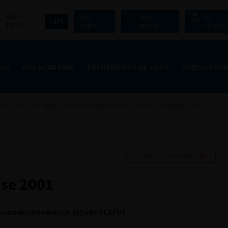
Mon
Mes
Mes
Se
CNPU
panier
outils
favoris
connect
AFU
AFU ACADÉMIE
ÉVÈNEMENTS DE L’AFU
PUBLICATIO
nçais d'Urologie
>
95ème congrès français d’urologie – 2001
>
Ajouter à ma sélection
ase 2001
e tomodensitométrie (Etude CLAFU)