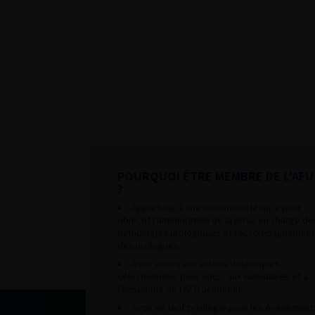
POURQUOI ÊTRE MEMBRE DE L’AFU
?
Appartenir à une communauté qui a pour
objectif l’amélioration de la prise en charge de
pathologies urologiques et l’accompagnement
des urologues.
Avoir accès aux vidéos didactiques
sélectionnées pour vous, aux webinaires et à
l’ensemble de l’AFU académie.
Avoir un tarif privilégié pour les évènement