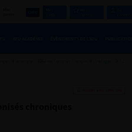
Mon
Mes
Mes
Se
CNPU
panier
outils
favoris
connect
AFU
AFU ACADÉMIE
ÉVÈNEMENTS DE L’AFU
PUBLICATIO
nçais d'Urologie
>
106ème Congrès Français d’Urologie – 2012
Ajouter à ma sélection
lonisés chroniques