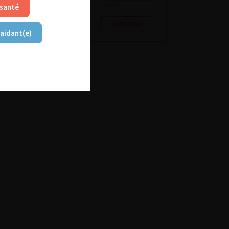
 santé
Consulter
Consulter
 aidant(e)