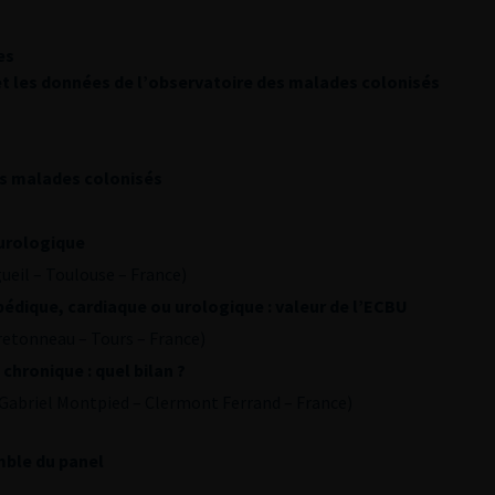
es
t les données de l’observatoire des malades colonisés
es malades colonisés
-urologique
ueil – Toulouse – France)
pédique, cardiaque ou urologique : valeur de l’ECBU
retonneau – Tours – France)
ronique : quel bilan ?
Gabriel Montpied – Clermont Ferrand – France)
mble du panel