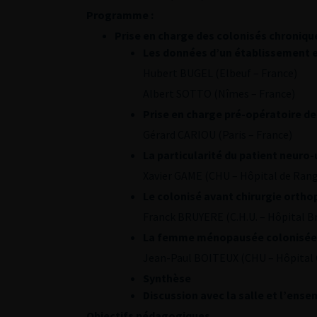
Programme :
Prise en charge des colonisés chroniqu
Les données d’un établissement e
Hubert BUGEL (Elbeuf – France)
Albert SOTTO (Nîmes – France)
Prise en charge pré-opératoire d
Gérard CARIOU (Paris – France)
La particularité du patient neuro
Xavier GAME (CHU – Hôpital de Rang
Le colonisé avant chirurgie ortho
Franck BRUYERE (C.H.U. – Hôpital B
La femme ménopausée colonisée ch
Jean-Paul BOITEUX (CHU – Hôpital 
Synthèse
Discussion avec la salle et l’ense
Objectifs pédagogiques