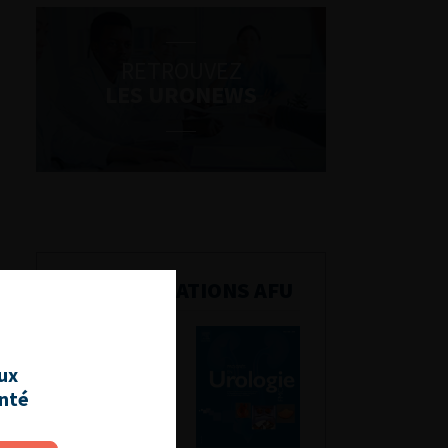
RETROUVEZ
LES URONEWS
PUBLICATIONS AFU
aux
anté