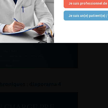
Je suis professionnel de
Je suis un(e) patient(e) /
chroniques : diaporama 4