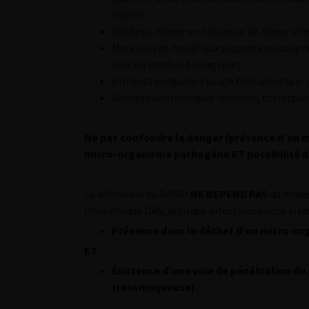
vivants.
Déchets, même en l’absence de risque infe
Matériels et matériaux piquants ou coupant
avec un produit biologique ;
Produits sanguins à usage thérapeutique i
Déchets anatomiques humains, correspond
Ne pas confondre le danger (présence d’un m
micro-organisme pathogène ET possibilité de
La définition du DASRI
NE DEPEND PAS
du mode 
Pour chaque DAS, le risque infectieux existe si le
Présence dans le déchet d’un micro-o
ET
Existence d’une voie de pénétration d
transmuqueuse).