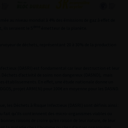
imée au niveau mondial à 4% des émissions de gaz à effet de
ième
, ils seraient le 5
émetteur de la planète.
rvoyeur de déchets, représentant 20 à 30% de la production
infectieux (DASRI) est fondamental car leur destruction et leur
s Déchets d’activité de soins non dangereux (DASND), mais
s établissements. En effet, une étude nationale donne un
 : DGOS, projet ARMEN) pour 100€ en moyenne pour les DASND.
ue, les Déchets à Risque Infectieux (DASRI) sont définis ainsi :
 du fait qu’ils contiennent des micro-organismes viables ou
 bonnes raisons de croire qu’en raison de leur nature, de leur
usent la maladie chez l’homme ou chez d’autres organismes