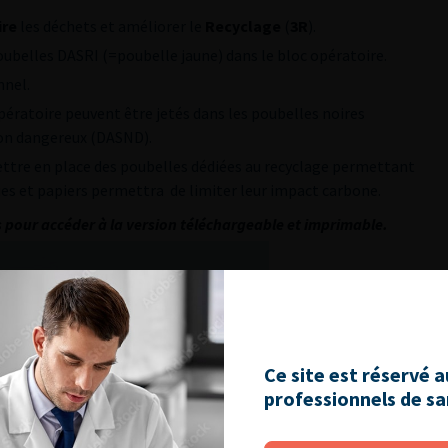
ire
les déchets et améliorer le
Recyclage
(
3R
).
poubelles DASRI (=poubelle jaune) dans le bloc opératoire.
nnel.
pératoire peuvent être jetés dans les poubelles noires
non dangereux (DASND).
ettre en place des poubelles dédiées au recyclage permettant
s et papiers permettra de limiter leur impact carbone.
s pour accéder à la version téléchargeable et imprimable.
Ce site est réservé 
professionnels de s