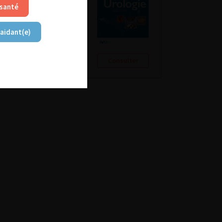
 santé
 aidant(e)
Consulter
Consulter