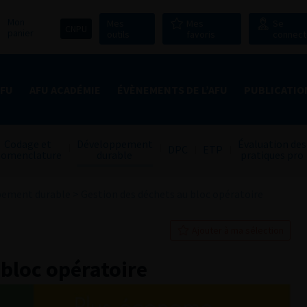
Mon
Mes
Mes
Se
CNPU
panier
outils
favoris
connect
AFU
AFU ACADÉMIE
ÉVÈNEMENTS DE L’AFU
PUBLICATIO
Codage et
Développement
Évaluation des
DPC
ETP
omenclature
durable
pratiques pro
pement durable
>
Gestion des déchets au bloc opératoire
Ajouter à ma sélection
 bloc opératoire