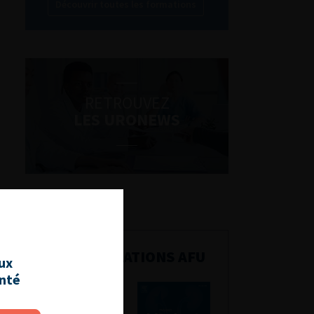
Découvrir toutes les formations
RETROUVEZ
LES URONEWS
PUBLICATIONS AFU
aux
anté