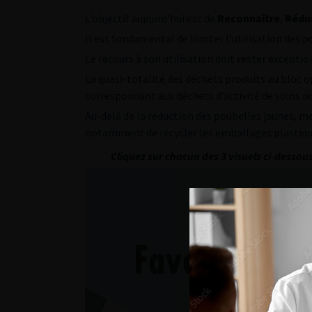
L’objectif aujourd’hui est de
Reconnaître
,
Rédu
Il est fondamental de limiter l’utilisation des 
Le recours à son utilisation doit rester exceptio
La quasi-totalité des déchets produits au bloc o
correspondant aux déchets d’activité de soins 
Au-delà de la réduction des poubelles jaunes, m
notamment de recycler les emballages plastique
Cliquez sur chacun des 3 visuels ci-dessou