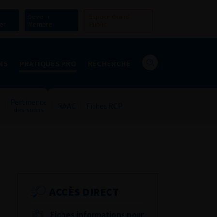
Devenir
Espace Grand
er
Membre
Public
NS
PRATIQUES PRO
RECHERCHE
Pertinence
RAAC
Fiches RCP
des soins
ACCÈS DIRECT
Fiches informations pour