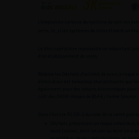
L’empreinte carbone du système de soin est est
serre, et, si les systèmes de soins étaient un état
Le bloc opératoire représente un important pou
d’un établissement de soins.
Réduire les Déchets d’activité de soins à risque 
élimination est beaucoup plus polluante que le
également pour des raisons économiques pour le
coût des DASRI moyen de 854 € / tonne (source
Dans l’Article R1335-1 du code de la santé publiq
Déchets présentant un risque infectieux,
leurs toxines, dont on sait ou dont on a de
quantité ou de leur métabolisme, ils ca