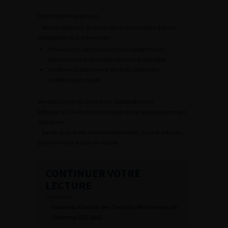
Objectifs pédagogiques
– Mise au point vis-à-vis du rôle du pH urinaire dans la
lithogénèse et la prévention.
Améliorer la connaissance des compléments
alimentaires et des médicaments disponibles.
Améliorer la pertinence des indications des
modificateurs de pH.
Sensibilisation vis-à-vis de la radioprotection.
Réflexion vis-à-vis de la limitation de la radioscopie en per-
opératoire.
– Savoir quand elle reste indispensable, trucs et astuces
pour la limiter, notion de risque.
CONTINUER VOTRE
LECTURE
Forum du Comité des Troubles Mictionnels de
l’Homme CFU 2015