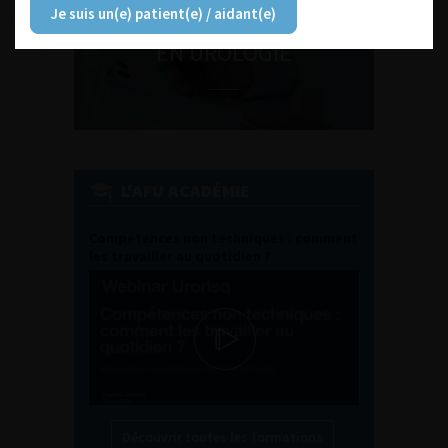
Je suis un(e) patient(e) / aidant(e)
ENQUÊTES DE PRATIQUES
EN UROLOGIE
L'AFU ACADÉMIE
Compétences non techniques : comment
les travailler au quotidien ?
Découvrir toutes les formations