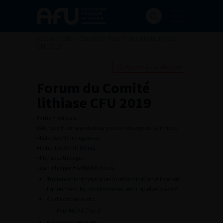
Accueil
>
AFU
>
Comités
>
Forum du Comité lithiase
CFU 2019
Ajouter à ma sélection
Forum du Comité
lithiase CFU 2019
Partie médicale
Rôle du pH urinaire dans la prise en charge de la lithiase
• Rôle du pH / lithogenèse
Michel DAUDON (Paris)
• Physiopathologie
Jean-Philippe HAYMANN (Paris)
Traitements litholytiques (méthionine/ acidification,
liqueur de suby, alcalinisation, etc.): quelles places?
Acidification in situ
Paul MÉRIA (Paris)
Alcalinisation in situ