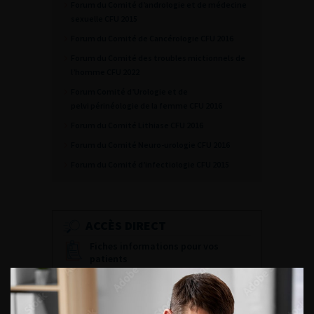
Forum du Comité d’andrologie et de médecine
sexuelle CFU 2015
Forum du Comité de Cancérologie CFU 2016
Forum du Comité des troubles mictionnels de
l’homme CFU 2022
Forum Comité d’Urologie et de
pelvi périnéologie de la femme CFU 2016
Forum du Comité Lithiase CFU 2016
Forum du Comité Neuro-urologie CFU 2016
Forum du Comité d’infectiologie CFU 2015
ACCÈS DIRECT
Fiches informations pour vos
patients
Dernières recommandations
Référentiel du Collège d’Urologie