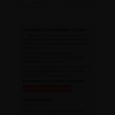
Consulter
Consulter
POURQUOI ÊTRE MEMBRE DE L’AFU ?
Appartenir à une communauté qui a pour
objectif l’amélioration de la prise en charge des
pathologies urologiques et l’accompagnement
des urologues.
Avoir accès aux vidéos didactiques
sélectionnées pour vous, aux webinaires et à
l’ensemble de l’AFU académie.
Avoir un tarif privilégié pour les évènements de
l’AFU avec notamment le CFU, les JOUM, les
JAMS, les JITTU et un accès aux SUC.
Bienvenue dans la famille urologique
Accéder à l’adhésion en ligne
INFORMATIONS
Adhésion à l’AFU :
Vous souhaitez connaître la procédure pour
devenir membre de l’AFU,
cliquez sur ce lien