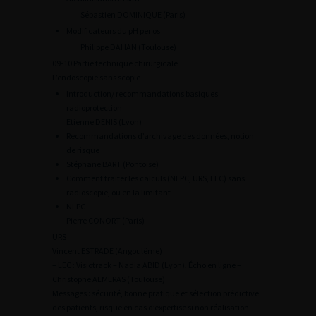
Sébastien DOMINIQUE (Paris)
Modificateurs du pH per os
Philippe DAHAN (Toulouse)
09-10 Partie technique chirurgicale
L’endoscopie sans scopie
Introduction/ recommandations basiques
radioprotection
Etienne DENIS (Lvon)
Recommandations d’archivage des données, notion
de risque
Stéphane BART (Pontoise)
Comment traiter les calculs (NLPC, URS, LEC) sans
radioscopie, ou en la limitant
NLPC
Pierre CONORT (Paris)
URS
Vincent ESTRADE (Angoulême)
– LEC : Visiotrack – Nadia ABID (Lyon), Écho en ligne –
Christophe ALMERAS (Toulouse)
Messages : sécurité, bonne pratique et sélection prédictive
des patients, risque en cas d’expertise si non réalisation