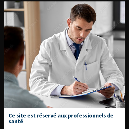
ACCÈS DIRECT
Fiches informations pour vos
patients
Dernières recommandations
Référentiel du Collège d’Urologie
Espace Accréditation des médecins
Livrets du CFEU pour l'interne
DATES À RETENIR
Ce site est réservé aux professionnels de
santé
DU VENDREDI 4 AU SAMEDI 5