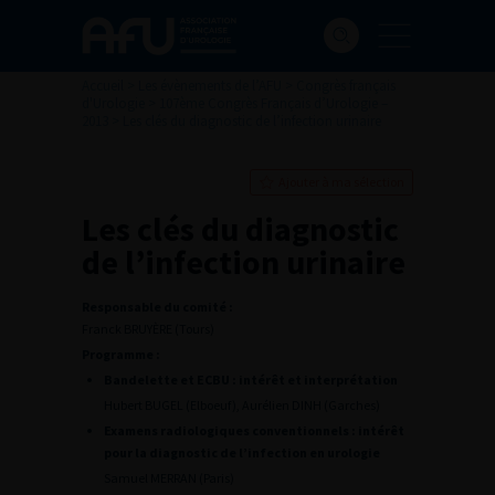
Accueil
>
Les évènements de l’AFU
>
Congrès français
d'Urologie
>
107ème Congrès Français d’Urologie –
2013
>
Les clés du diagnostic de l’infection urinaire
Ajouter à ma sélection
Les clés du diagnostic
de l’infection urinaire
Responsable du comité :
Franck BRUYÈRE (Tours)
Programme :
Bandelette et ECBU : intérêt et interprétation
Hubert BUGEL (Elboeuf), Aurélien DINH (Garches)
Examens radiologiques conventionnels : intérêt
pour la diagnostic de l’infection en urologie
Samuel MERRAN (Paris)