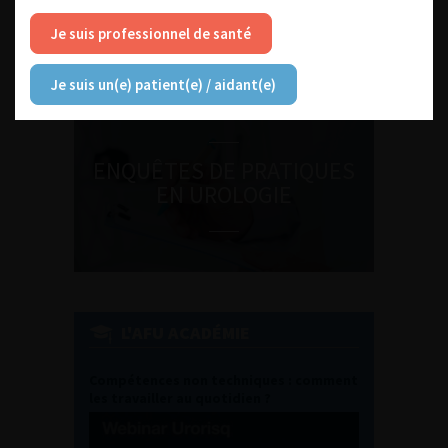
SEPTEMBRE 2026
Journée d’andrologie et de
Je suis professionnel de santé
médecine sexuelle 2026
Je suis un(e) patient(e) / aidant(e)
ENQUÊTES DE PRATIQUES
EN UROLOGIE
L'AFU ACADÉMIE
Compétences non techniques : comment
les travailler au quotidien ?