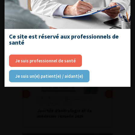
Référentiel du Collège d’Urologie
Espace Accréditation des médecins
Livrets du CFEU pour l'interne
Ce site est réservé aux professionnels de
santé
DATES À RETENIR
Je suis professionnel de santé
Je suis un(e) patient(e) / aidant(e)
DU VENDREDI 4 AU SAMEDI 5
SEPTEMBRE 2026
Journée d’andrologie et de
médecine sexuelle 2026