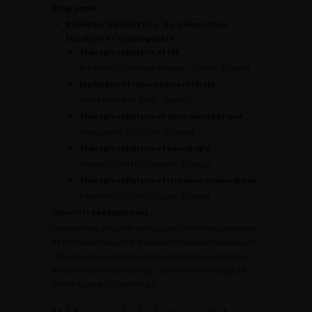
Programme :
Médecine régénérative : de la réparation
tissulaire à l’organogénèse
Thérapie cellulaire et IUE
René YIOU (CHU Henri Mondor – Créteil – France)
Ingéniérie et réparation urétérale
Hervé BAUMERT (Paris – France)
Thérapie cellulaire et tissu pancréatique
François PATTOU (Lille – France)
Thérapie cellulaire et neurologie
Olivier DETANTE (Grenoble – France)
Thérapie cellulaire et ischémie myocardique
Denis ANGOULVANT (Tours – France)
Objectifs pédagogiques
L’objectif sera de faire le point sur les différentes approches
de thérapie cellulaire et d’ingénierie tissulaire utilisées en
clinique dans le domaine de l’urologie mais aussi dans
d’autres domaines médicaux, comme la neurologie, la
diabétologie ou la cardiologie.