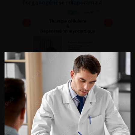
l’organogénèse : diaporama 4
Retour au 106ème Congrès Français d’Urologie – 2012
ACCÈS DIRECT
Fiches informations pour vos
patients
Dernières recommandations