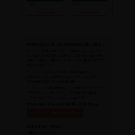
Consulter
Consulter
POURQUOI ÊTRE MEMBRE DE L’AFU ?
Appartenir à une communauté qui a pour
objectif l’amélioration de la prise en charge des
pathologies urologiques et l’accompagnement
des urologues.
Avoir accès aux vidéos didactiques
sélectionnées pour vous, aux webinaires et à
l’ensemble de l’AFU académie.
Avoir un tarif privilégié pour les évènements de
l’AFU avec notamment le CFU, les JOUM, les
JAMS, les JITTU et un accès aux SUC.
Bienvenue dans la famille urologique
Accéder à l’adhésion en ligne
INFORMATIONS
Adhésion à l’AFU :