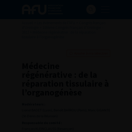
Accueil
>
Les évènements de l’AFU
>
Congrès français
d'Urologie
>
106ème Congrès Français d’Urologie –
2012
>
Médecine régénérative : de la réparation
tissulaire à l’organogénèse
Ajouter à ma sélection
Médecine
régénérative : de la
réparation tissulaire à
l’organogénèse
Modérateurs :
Lionel BADET (Lyon), Benoît BARROU (Paris), Marc GIGANTE
(St-Denis de la Réunion)
Responsable du comité :
François KLEINCLAUSS (Besançon)