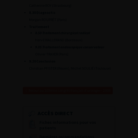
Catherine ROY (Strasbourg)
8.30 Diagnostic
Morgan ROUPRÊT (Paris)
Traitement
8.50 Traitement chirurgical radical
Hervé WALLERAND (Bordeaux)
9.05 Traitement endoscopique conservateur
Olivier TRAXER (Paris)
9.20 Conclusion
Christian PFISTER (Rouen), Michel SOULIÉ (Toulouse)
Retour au 103ème congrès français d’urologie – 2009
ACCÈS DIRECT
Fiches informations pour vos
patients
Dernières recommandations