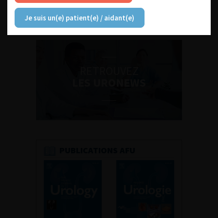
Découvrir toutes les formations
Je suis un(e) patient(e) / aidant(e)
RETROUVEZ
LES URONEWS
PUBLICATIONS AFU