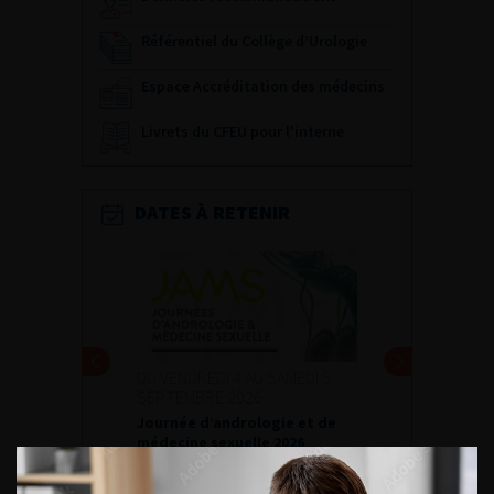
Référentiel du Collège d’Urologie
Espace Accréditation des médecins
Livrets du CFEU pour l'interne
DATES À RETENIR
DU VENDREDI 4 AU SAMEDI 5
SEPTEMBRE 2026
Journée d’andrologie et de
médecine sexuelle 2026