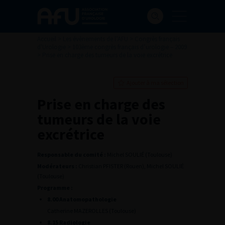
Accueil
>
Les évènements de l’AFU
>
Congrès français
d'Urologie
>
103ème congrès français d’urologie – 2009
>
Prise en charge des tumeurs de la voie excrétrice
Ajouter à ma sélection
Prise en charge des
tumeurs de la voie
excrétrice
Responsable du comité :
Michel SOULIÉ (Toulouse)
Modérateurs :
Christian PFISTER (Rouen), Michel SOULIÉ
(Toulouse)
Programme :
8.00 Anatomopathologie
Catherine MAZEROLLES (Toulouse)
8.15 Radiologie