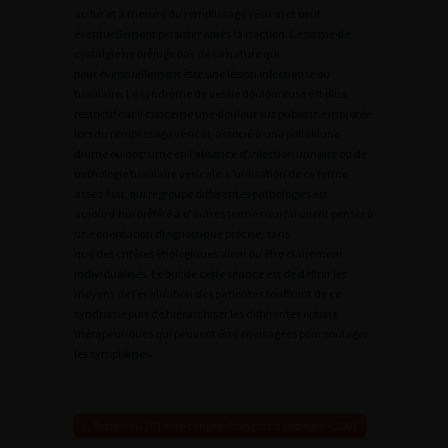
au fur et à mesure du remplissage vésical et peut
éventuellement persister après la miction. Le terme de
cystalgie ne préjuge pas de sa nature qui
peut éventuellement être une lésion infectieuse ou
tissulaire. Le syndrome de vessie douloureuse est plus
restrictif car il concerne une douleur sus pubienne majorée
lors du remplissage vésical, associé à une pollakiurie
diurne ou nocturne en l’absence d’infection urinaire ou de
pathologie tissulaire vésicale. L’utilisation de ce terme
assez flou, qui regroupe différentes pathologies est
aujourd’hui préféré à d’autres termes qui faisaient penser à
une orientation diagnostique précise, sans
que des critères étiologiques aient pu être clairement
individualisés. Le but de cette séance est de définir les
moyens de l’évaluation des patientes souffrant de ce
syndrome puis de hiérarchiser les différentes optons
thérapeutiques qui peuvent être envisagées pour soulager
les symptômes.
Retour au 101ème congrès français d’urologie – 2007