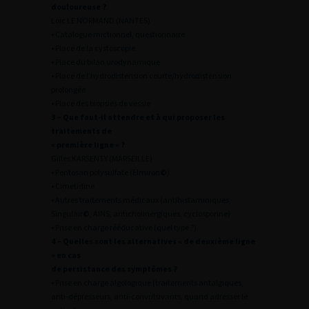
douloureuse ?
Loïc LE NORMAND (NANTES)
• Catalogue mictionnel, questionnaire
• Place de la cystoscopie
• Place du bilan urodynamique
• Place de l’hydrodistension courte/hydrodistension
prolongée
• Place des biopsies de vessie
3 – Que faut-il attendre et à qui proposer les
traitements de
« première ligne » ?
Gilles KARSENTY (MARSEILLE)
• Pentosan polysulfate (Elmiron
©
)
• Cimetidine
• Autres traitements médicaux (antihistaminiques,
Singulair
©
, AINS, anticholinergiques, cyclosporine)
• Prise en charge rééducative (quel type ?)
4 – Quelles sont les alternatives « de deuxième ligne
» en cas
de persistance des symptômes ?
• Prise en charge algologique (traitements antalgiques,
anti-dépresseurs, anti-convulsivants, quand adresser le