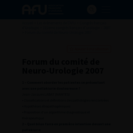
Accueil
>
Les évènements de l’AFU
>
Congrès français
d'Urologie
>
101ème congrès français d’urologie – 2007
>
Forum du comité de Neuro-Urologie 2007
Ajouter à ma sélection
Forum du comité de
Neuro-Urologie 2007
1 – Comment aborder les patientes se présentant
avec une pollakiurie douloureuse ?
Jean-Jacques LABAT (NANTES)
• Classifications et définitions des pathologies rencontrées
• Hypothèses étiopathogéniques
• Proposition d’un algorithme diagnostique et
thérapeutique
2 – Quel bilan faire en première intention devant une
pollakiurie