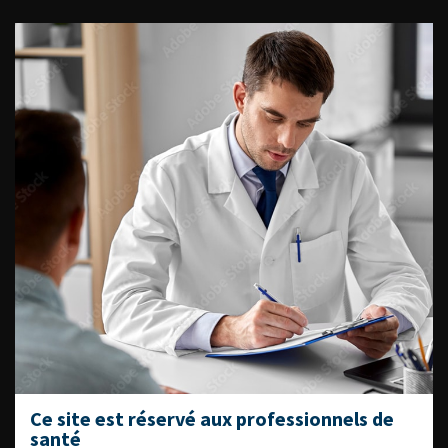
ACCÈS DIRECT
Fiches informations pour vos
patients
Dernières recommandations
Référentiel du Collège d’Urologie
Espace Accréditation des médecins
Livrets du CFEU pour l'interne
DATES À RETENIR
Ce site est réservé aux professionnels de
santé