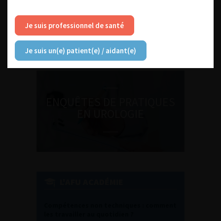
DU VENDREDI 4 AU SAMEDI 5
SEPTEMBRE 2026
Je suis professionnel de santé
Journée d’andrologie et de
médecine sexuelle 2026
Je suis un(e) patient(e) / aidant(e)
ENQUÊTES DE PRATIQUES
EN UROLOGIE
L'AFU ACADÉMIE
Compétences non techniques : comment
les travailler au quotidien ?