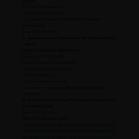
patient
à un centre anti-douleur ?)
Thibault RIANT (NANTES)
• Instillations endo-vésicales (DMSO, hyaluronate,
héparinoides)
Alain RUFFION (LYON)
5 – Quelles sont les alternatives « de troisième ligne
» en cas
de persistance des symptômes ?
Xavier GAMÉ (TOULOUSE)
• Neuromodulation sacrée/TENS
• Injection de toxine botulique A
• Dérivés vanilloïdes
• Agrandissement de vessie
• Cystectomie + dérivation urinaire continente/non
continente
6 – Présentation de l’algorithme global proposé pour
la prise en charge
Alain RUFFION (LYON)
Objectifs pédagogiques :
Le terme de cystalgie regroupe l’ensemble des pathologies
se traduisant par une douleur ressentie dans la région pré
ou rétropubienne. La douleur augmente habituellement