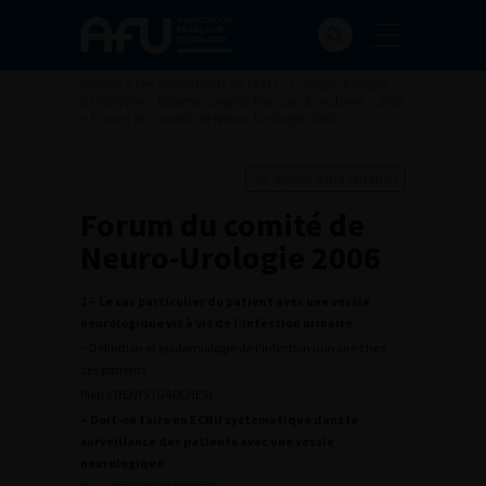
Accueil
>
Les évènements de l’AFU
>
Congrès français
d'Urologie
>
100ème congrès français d’urologie – 2006
>
Forum du comité de Neuro-Urologie 2006
Ajouter à ma sélection
Forum du comité de
Neuro-Urologie 2006
1 – Le cas particulier du patient avec une vessie
neurologique vis à vis de l’infection urinaire
– Définition et épidémiologie de l’infection urinaire chez
ces patients
Pierre DENYS (GARCHES)
– Doit-on faire un ECBU systématique dans la
surveillance des patients avec une vessie
neurologique