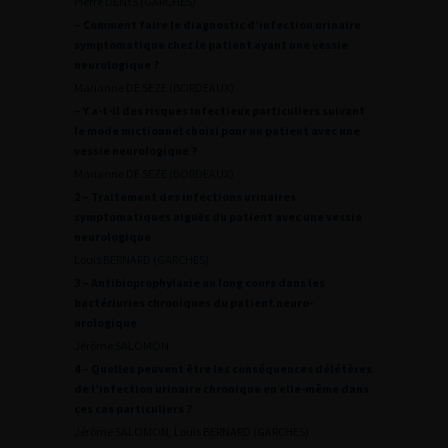
Pierre DENYS (GARCHES)
– Comment faire le diagnostic d’infection urinaire
symptomatique chez le patient ayant une vessie
neurologique ?
Marianne DE SEZE (BORDEAUX)
– Y a-t-il des risques infectieux particuliers suivant
le mode mictionnel choisi pour un patient avec une
vessie neurologique ?
Marianne DE SEZE (BORDEAUX)
2 – Traitement des infections urinaires
symptomatiques aiguës du patient avec une vessie
neurologique
Louis BERNARD (GARCHES)
3 – Antibioprophylaxie au long cours dans les
bactériuries chroniques du patient neuro-
urologique
Jérôme SALOMON
4 – Quelles peuvent être les conséquences délétères
de l’infection urinaire chronique en elle-même dans
ces cas particuliers ?
Jérôme SALOMON, Louis BERNARD (GARCHES)