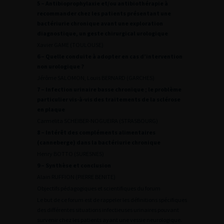
5 – Antibioprophylaxie et/ou antibiothérapie à
recommander chez les patients présentant une
bactériurie chronique avant une exploration
diagnostique, un geste chirurgical urologique
Xavier GAME (TOULOUSE)
6 – Quelle conduite à adopter en cas d’intervention
non urologique ?
Jérôme SALOMON, Louis BERNARD (GARCHES)
7 – Infection urinaire basse chronique ; le problème
particulier vis-à-vis des traitements de la sclérose
en plaque
Carmelita SCHEIBER-NOGUEIRA (STRASBOURG)
8 – Intérêt des compléments alimentaires
(canneberge) dans la bactériurie chronique
Henry BOTTO (SURESNES)
9 – Synthèse et conclusion
Alain RUFFION (PIERRE BENITE)
Objectifs pédagogiques et scientifiques du forum
Le but de ce forum est de rappeler les définitions spécifiques
des différentes situations infectieuses urinaires pouvant
survenir chez les patients ayant une vessie neurologique.