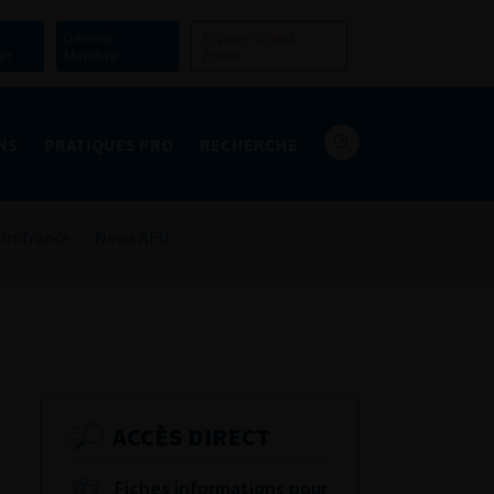
Devenir
Espace Grand
er
Membre
Public
NS
PRATIQUES PRO
RECHERCHE
Urofrance
News AFU
ACCÈS DIRECT
Fiches informations pour