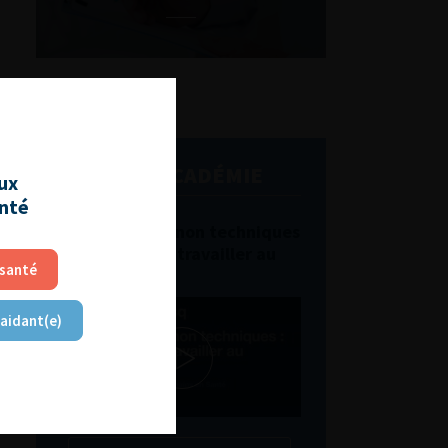
L'AFU ACADÉMIE
aux
anté
Compétences non techniques
: comment les travailler au
 santé
quotidien ?
 aidant(e)