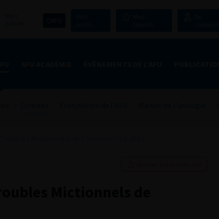
Mon
Mes
Mes
Se
CNPU
panier
outils
favoris
connect
AFU
AFU ACADÉMIE
ÉVÈNEMENTS DE L’AFU
PUBLICATIO
ure
Comités
Ecosystème de l’AFU
Maison de l’urologie
Troubles Mictionnels de l’Homme CFU 2015
Ajouter à ma sélection
oubles Mictionnels de