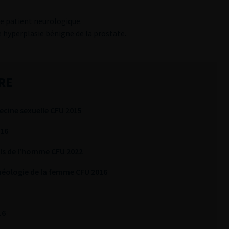
 le patient neurologique.
e hyperplasie bénigne de la prostate.
RE
cine sexuelle CFU 2015
016
ls de l’homme CFU 2022
inéologie de la femme CFU 2016
16