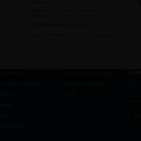
candidature.
Dates des prochaines commissions de
candidatures
s
Charte des membres de l’AFU.
Pour plus d’information, contacter :
afu@afu.fr
& agenda
Histoire de l’urologie
ESP
Retrou
ire des membres
Mentions légales
informa
votre 
ces pro
CGU
espace
membr
anier
utils
Acc
ir Membre
e