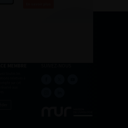
En savoir plus
ACE MEMBRE
SUIVEZ-NOUS
vez toutes les
tions relatives à
compte sur cet
 réservé aux
es.
éder