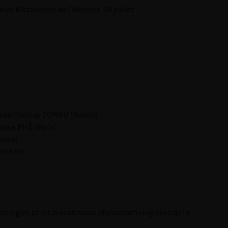
les Mictionnels de l’Homme 28 juillet
s: Jean-Nicolas CORNU (Rouen)
nique PHÉ (Paris)
louse)
arches)
s étiologies et les mécanismes physiopathologiques de la