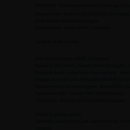
8h00-9h30 : Forum commun du Comité des Troub
Responsable : Aurélien DESCAZEAUD (Limoges)
et du Comité de Neuro-urologie
Responsable : Xavier GAMÉ (Toulouse)
La nycturie de l’adulte.
Introduction: Xavier GAMÉ (Toulouse)
Nycturie: Définition, classification, étiologie
Exploration et traitement d’une nycturie : Véro
Risques de la nycturie : Alexandre ARANDA (Tou
Nycturie et vessie neurologique : Alexia EVEN (G
Nycturie et HBP : Romain MATHIEU (Rennes)
Conclusion : Aurélien DESCAZEAUD (Limoges)
Objectifs pédagogiques
Connaitre la définition, les classifications, le
nycturie.