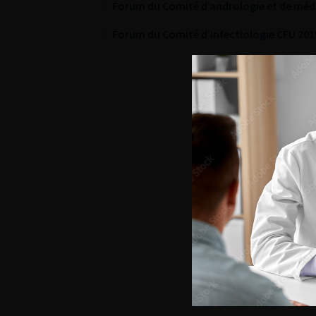
Forum du Comité d’andrologie et de méde
Forum du Comité d’infectiologie CFU 201