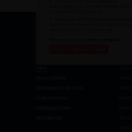
Avoir accès aux vidéos didactiques
sélectionnées pour vous, aux webinaires et à
l’ensemble de l’AFU académie.
Avoir un tarif privilégié pour les évènement
de l’AFU avec notamment le CFU, les JOUM, les
JAMS, les JITTU et un accès aux SUC.
Bienvenue dans la famille urologique
Accéder à l’adhésion en ligne
Actu 
L’AFU
Annua
AFU ACADÉMIE
Annon
ÉVÈNEMENTS DE L’AFU
Mon p
PUBLICATIONS
Mes o
PRATIQUES PRO
Deven
RECHERCHE
Press