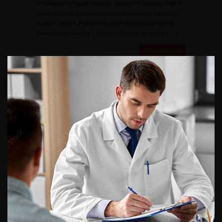
néphrectomie rénale partielle robotisée et l’ablathermie. Si
la chirurgie reste le traitement de première intention des
masses rénales, les techniques de réalisation diffèrent
selon les praticiens et les caractéristiques propres au […]
En savoir plus
Surveillance active : limiter
l’approche chirurgicale dans le
traitement du cancer du rein