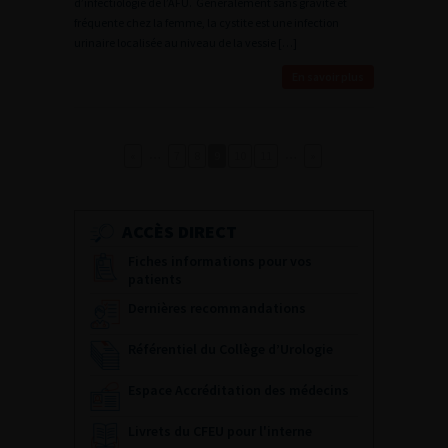
d’infectiologie de l’AFU. Généralement sans gravité et
fréquente chez la femme, la cystite est une infection
urinaire localisée au niveau de la vessie […]
En savoir plus
…
…
«
7
8
9
10
11
»
ACCÈS DIRECT
Fiches informations pour vos
patients
Dernières recommandations
Référentiel du Collège d’Urologie
Espace Accréditation des médecins
Livrets du CFEU pour l'interne