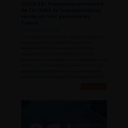
COvid-19 : Suspension provisoire
de l’activité de transplantation
rénale et rein/ pancréas en
France
21 mars 2020 - Actualités
Les sociétés savantes suivantes : Société Francophone de
Transplantation (SFT), Société Francophone de
Néphrologie Dialyse et Transplantation (SFNDT) et
Association Française d’Urologie (AFU) souhaitent
communiquer sur le programme de transplantation rénale
en France. La transplantation rénale améliore la qualité
de vie des patients insuffisants rénaux mais il existe des
alternatives sûres (hémodialyse et dialyse péritonéale) […]
En savoir plus