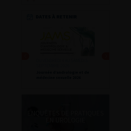
DATES À RETENIR
I 4 AU SAMEDI 5
24 ET 25 SEPTEMBRE 2026
 2026
Journées d’infectiologie de
andrologie et de
l’afu 2026
xuelle 2026
ENQUÊTES DE PRATIQUES
EN UROLOGIE