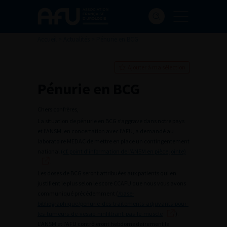
Accueil
>
Actualités
>
Pénurie en BCG
Ajouter à ma sélection
Pénurie en BCG
Chers confrères,
La situation de pénurie en BCG s’aggrave dans notre pays
et l’ANSM, en concertation avec l’AFU, a demandé au
laboratoire MEDAC de mettre en place un contingentement
national
(cf. point d’information de l’ANSM en pièce jointe)
.
Les doses de BCG seront attribuées aux patients qui en
justifient le plus selon le score CCAFU que nous vous avons
communiqué précédemment (
/base-
bibliographique/penurie-des-traitements-adjuvants-pour-
les-tumeurs-de-vessie-ninfiltrant-pas-le-muscle
).
L’ANSM et l’AFU contrôleront hebdomadairement la