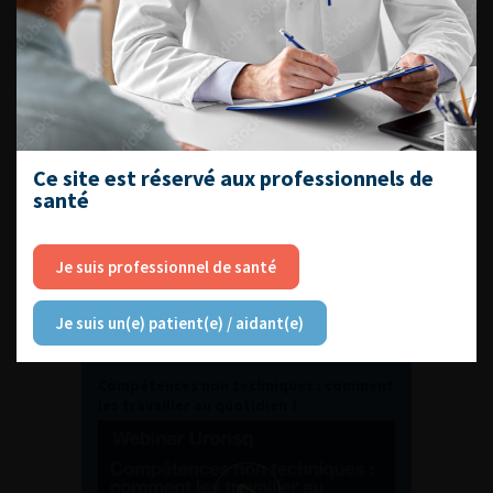
Journée d’andrologie et de
médecine sexuelle 2026
ENQUÊTES DE PRATIQUES
EN UROLOGIE
Ce site est réservé aux professionnels de
santé
Je suis professionnel de santé
Je suis un(e) patient(e) / aidant(e)
L'AFU ACADÉMIE
Compétences non techniques : comment
les travailler au quotidien ?