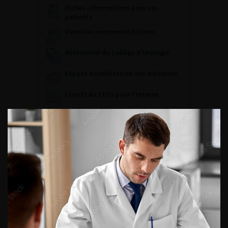
Fiches informations pour vos
patients
Dernières recommandations
Référentiel du Collège d’Urologie
Espace Accréditation des médecins
Livrets du CFEU pour l'interne
DATES À RETENIR
DU VENDREDI 4 AU SAMEDI 5
SEPTEMBRE 2026