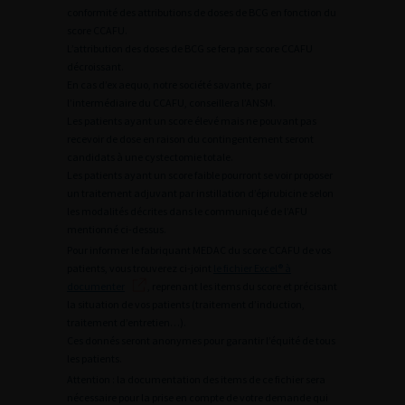
conformité des attributions de doses de BCG en fonction du
score CCAFU.
L’attribution des doses de BCG se fera par score CCAFU
décroissant.
En cas d’ex aequo, notre société savante, par
l’intermédiaire du CCAFU, conseillera l’ANSM.
Les patients ayant un score élevé mais ne pouvant pas
recevoir de dose en raison du contingentement seront
candidats à une cystectomie totale.
Les patients ayant un score faible pourront se voir proposer
un traitement adjuvant par instillation d’épirubicine selon
les modalités décrites dans le communiqué de l’AFU
mentionné ci-dessus.
Pour informer le fabriquant MEDAC du score CCAFU de vos
patients, vous trouverez ci-joint
le fichier Excel® à
documenter
, reprenant les items du score et précisant
la situation de vos patients (traitement d’induction,
traitement d’entretien…).
Ces donnés seront anonymes pour garantir l’équité de tous
les patients.
Attention : la documentation des items de ce fichier sera
nécessaire pour la prise en compte de votre demande qui