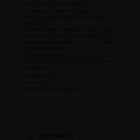
sera faite par votre pharmacien à MEDAC.
Vos compte-rendus opératoires et d’analyse
anatomopathologique subséquents permettront de
justifier ce score.
Pensez à bien préciser les informations requises au calculs
du score dans vos futurs compte-rendus opératoires ; ils
pourront vous être demandés par la commission tripartite
(i.e. MEDAC, ANSM, AFU).
L’AFU et l’ANSM uvrent pour réduire les conséquences de la
pénurie pour les patients et vous remercient pour votre
compréhension
Bien sincèrement
Pr Yann Neuzillet
Pour le comité de cancérologie de l’AFU
Journées d’infectiologie de l’afu 2026
ACCÈS DIRECT