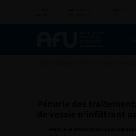
Actu &
Annuaire des
Annonces
agenda
membres
pro
L’
Accueil
>
Actualités
>
Pénurie des traitements ad
Pénurie des traitement
de vessie n’infiltrant p
Pénurie de mitomycine C pour laquelle l