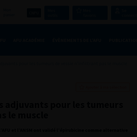
Mon
Mes
Mes
Se
CNPU
panier
outils
favoris
connect
AFU
AFU ACADÉMIE
ÉVÈNEMENTS DE L’AFU
PUBLICATIO
juvants pour les tumeurs de vessie n’infiltrant pas le muscle
Ajouter à ma sélection
s adjuvants pour les tumeurs
as le muscle
’AFU et l’ANSM ont validé l’épirubicine comme alternative