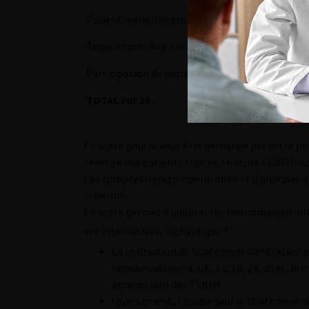
Patient inéligible pour un traitement radical (
Accès impossible à la thermo-chimiothérapie
Participation du patient à un essais clinique i
TOTAL sur 34
Ce score pourra vous être demandé par votre pha
sévérité des patients traités, ce score CCAFU ét
Les comptes-rendus opératoires et d’analyses 
si besoin.
Ce score permet d’adapter les recommandations 
4
ses alternatives, sachant que
:
La réalisation du traitement d’entretien pa
hebdomadaires à 3, 6, 12, 18, 24, 30 et 36 
progression des TVNIM.
Inversement, lorsque seul le traitement d’