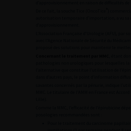
d’approvisionnement en raison de difficultés de
®
De ce fait, la souche Tice (OncoTice
) commercia
autorisation temporaire d’importation, a vu s
d’approvisionnement.
L’Association Française d’Urologie (AFU), par s
avec l’Agence Nationale de Sécurité du Médicamen
proposé des solutions pour maintenir le meilleu
Concernant le traitement par MMC
, étant don
pathologies non urologiques pour lesquelles la M
l’alternative que constitue l’utilisation de l’épi
dans d’autres pays, le point d’information diffus
savantes concernés par la pénurie, indique l’util
MMC. Le titulaire de l’AMM en France est Accord
Lille).
Comme la MMC, l’efficacité de l’épirubicine dépe
posologies recommandées sont :
Pour le traitement du carcinome papillaire 
instillations (1 par semaine pendant 8 sem