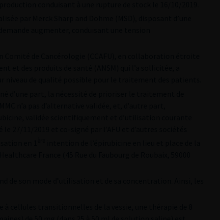
 production conduisant à une rupture de stock le 16/10/2019.
lisée par Merck Sharp and Dohme (MSD), disposant d’une
a demande augmenter, conduisant une tension
on Comité de Cancérologie (CCAFU), en collaboration étroite
t et des produits de santé (ANSM) qui l’a sollicitée, a
r niveau de qualité possible pour le traitement des patients.
né d’une part, la nécessité de prioriser le traitement de
MC n’a pas d’alternative validée, et, d’autre part,
rubicine, validée scientifiquement et d’utilisation courante
é le 27/11/2019 et co-signé par l’AFU et d’autres sociétés
ère
isation en 1
intention de l’épirubicine en lieu et place de la
 Healthcare France (45 Rue du Faubourg de Roubaix, 59000
nd de son mode d’utilisation et de sa concentration. Ainsi, les
à cellules transitionnelles de la vessie, une thérapie de 8
aines) de 50 mg (dans 25 à 50 ml de solution saline) est