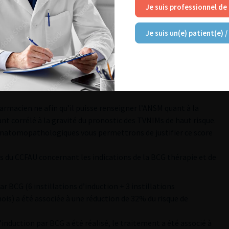
Je suis professionnel de
chirurgie / radio-chimiothérapie)
4
Je suis un(e) patient(e) /
1
mposant le BCG
4
rmacien.ne afin qu’il puisse renseigner l’ANSM quant à la
ant corrélé à la gravité du pronostic des TVNIMs de haut risque.
anatomopathologiques vous permettrons de justifier ce score
du CCFAU concernant les indications de la BCG thérapie et de
r BCG (6 instillations d’induction + 3 instillations
mois) a été associée à une réduction de 32% du risque de
induction par BCG a été réalisé, le traitement a été associé à