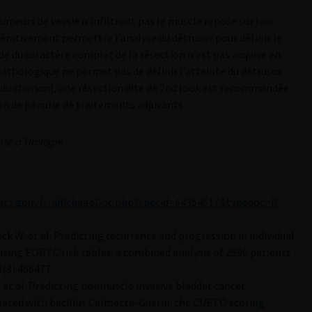
umeurs de vessie n’infiltrant pas le muscle repose sur leur
érativement permettre l’analyse du détrusor pour définir le
e du caractère complet de la résection n’est pas acquise en
athologique ne permet pas de définir l’atteinte du détrusor
n du chorion), une résection dite de 2nd look est recommandée
on de pénurie de traitements adjuvants.
ise d’Urologie
nts.gouv.fr/affichageDoc.php?specid=64354517&typedoc=R
ck W, et al. Predicting recurrence and progression in individual
using EORTC risk tables: a combined analysis of 2596 patients
(3):466477.
et al. Predicting nonmuscle invasive bladder cancer
reated with bacillus Calmette-Guerin: the CUETO scoring