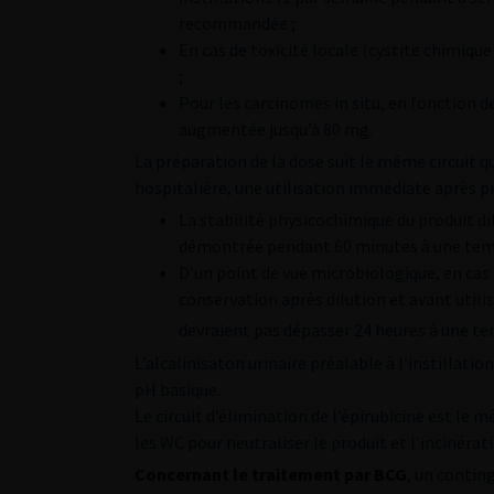
recommandée ;
En cas de toxicité locale (cystite chimiq
;
Pour les carcinomes in situ, en fonction de
augmentée jusqu’à 80 mg.
La préparation de la dose suit le même circuit 
hospitalière, une utilisation immédiate après p
La stabilité physicochimique du produit di
démontrée pendant 60 minutes à une tem
D’un point de vue microbiologique, en cas 
conservation après dilution et avant utilis
devraient pas dépasser 24 heures à une t
L’alcalinisaton urinaire préalable à l’instillatio
pH basique.
Le circuit d’élimination de l’épirubicine est le 
les WC pour neutraliser le produit et l’incinérat
Concernant le traitement par BCG
, un contin