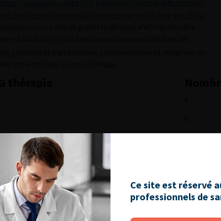
ttps://www.ansm.sante.fr/S-informer/Points-d-information-
oint-sur-les-recommandations-de-prise-en-charge-par-BCG-
propose un score afin de guider la décision d’attribution des
re est basé sur les critères pronostiques validés dans les
les possibilités d’alternatives thérapeutiques et intégrant les
 des patients dans un essai clinique.
CG thérapie
Nombre
6
5
4
3
3
Ce site est réservé 
professionnels de s
an
2
2