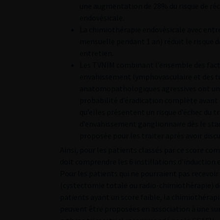
une augmentation de 28% du risque de ré
endovésicale.
La chimiothérapie endovésicale avec entret
mensuelle pendant 1 an) réduit le risque d
entretien.
Les TVNIM combinant l’ensemble des facteu
envahissement lymphovasculaire et des t
anatomopathologiques agressives ont un ri
probabilité d’éradication complète avant t
qu’elles présentent un risque d’échec du t
d’envahissement ganglionnaire dès le sta
proposée pour les traiter après avoir discu
Ainsi, pour les patients classés par ce score co
doit comprendre les 6 instillations d’induction et
Pour les patients qui ne pourraient pas recevoir
(cystectomie totale ou radio-chimiothérapie) do
patients ayant un score faible, la chimiothérap
peuvent être proposées en association à une sur