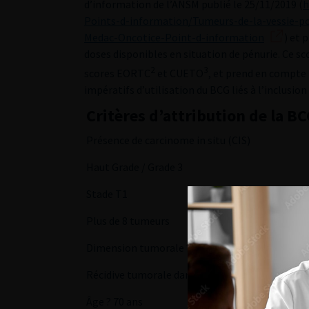
d’information de l’ANSM publié le 25/11/2019 (
h
Points-d-information/Tumeurs-de-la-vessie-p
Medac-Oncotice-Point-d-information
) et 
doses disponibles en situation de pénurie. Ce sco
2
3
scores EORTC
et CUETO
, et prend en compte 
impératifs d’utilisation du BCG liés à l’inclusion
Critères d’attribution de la B
Présence de carcinome in situ (CIS)
Haut Grade / Grade 3
Stade T1
Plus de 8 tumeurs
Dimension tumorale ? 3 cm
Récidive tumorale dans un délai de moins d’un 
Âge ? 70 ans