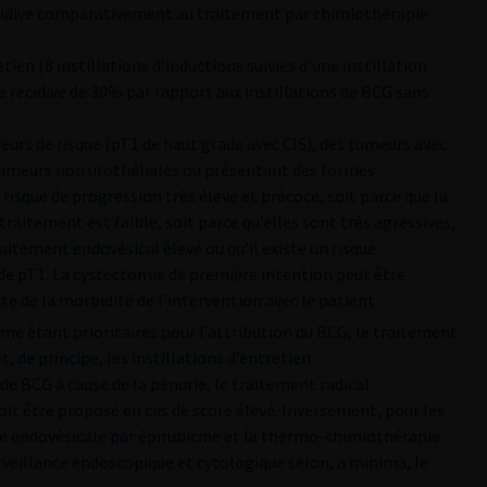
cidive comparativement au traitement par chimiothérapie
ien (8 instillations d’inductions suivies d’une instillation
e récidive de 30% par rapport aux instillations de BCG sans
rs de risque (pT1 de haut grade avec CIS), des tumeurs avec
umeurs non urothéliales ou présentant des formes
sque de progression très élevé et précoce, soit parce que la
raitement est faible, soit parce qu’elles sont très agressives,
raitement endovésical élevé ou qu’il existe un risque
de pT1. La cystectomie de première intention peut être
té de la morbidité de l’intervention avec le patient.
mme étant prioritaires pour l’attribution du BCG, le traitement
, de principe, les instillations d’entretien.
 de BCG à cause de la pénurie, le traitement radical
it être proposé en cas de score élevé. Inversement, pour les
ie endovésicale par épirubicine et la thermo-chimiothérapie
veillance endoscopique et cytologique selon, a minima, le