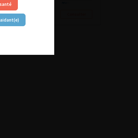
 santé
Consulter
Consulter
 aidant(e)