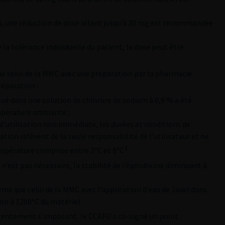
ue), une réduction de dose allant jusqu’à 30 mg est recommandée
 la tolérance individuelle du patient, la dose peut être
que celui de la MMC avec une préparation par la pharmacie
réparation :
lué dans une solution de chlorure de sodium à 0,9 % a été
pérature ambiante ;
d’utilisation non immédiate, les durées et conditions de
ation relèvent de la seule responsabilité de l’utilisateur et ne
3
empérature comprise entre 2°C et 8°C
.
n n’est pas nécessaire, la stabilité de l’épirubicine diminuant à
même que celui de la MMC avec l’application d’eau de Javel dans
ion à 1200°C du matériel.
gentement s’imposant, le CCAFU a co-signé un point