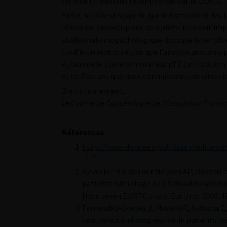
rythme trimestriel recommandé par le CCAFU.
Enfin, le CCAFU rappelle que le traitement des t
résection endoscopique complète. Elle doit imp
stade anatomopathologique. Lorsque la certitud
fin d’intervention et/ou que l’analyse anatomop
et/ou que le stade tumoral est pT1 (infiltratio
et ce d’autant que nous connaissons une situati
Bien sincèrement,
Le Comité de Cancérologie de l’Association França
Références
http://base-donnees-publique.medicame
Sylvester RJ, van der Meijden AP, Oosterlin
patients with stage Ta T1 bladder cancer 
from seven EORTC trials. Eur Urol. 2006;49
Fernandez-Gomez J, Madero R, Solsona E, 
recurrence and progression in patients t