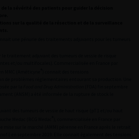
de la sévérité des patients pour guider la décision
ore.
ns sur la qualité de la résection et de la surveillance
nts.
nnait une pénurie des traitements adjuvants pour les tumeurs
e traitement adjuvant des tumeurs de vessie de risque
vantes et/ou multifocales). Commercialisée en France par
®
 en MMC (Améticyne
) connait des tensions
son de problèmes réglementaires entourant sa production. Une
osée par la
Food and Drug Administration
(FDA) fin septembre
ament (ANSM) a été informée de la rupture de stock le
ant des tumeurs de vessie de haut risque (pT1 et/ou haut
®
 souche Medac (BCG Medac
), commercialisée en France par
 de mise sur le marché (AMM) pérenne en France après le retrait
nofi) en septembre 2019. Elle connait également des tensions