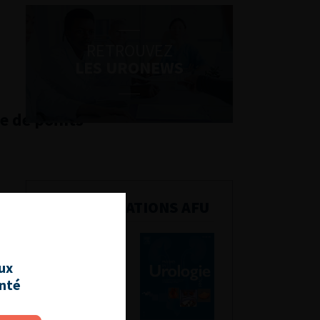
RETROUVEZ
LES URONEWS
 de points
PUBLICATIONS AFU
aux
anté