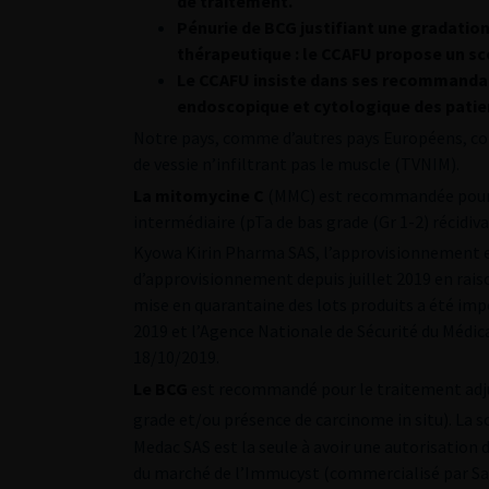
de traitement.
Pénurie de BCG justifiant une gradation 
thérapeutique : le CCAFU propose un sc
Le CCAFU insiste dans ses recommandatio
endoscopique et cytologique des patie
Notre pays, comme d’autres pays Européens, co
de vessie n’infiltrant pas le muscle (TVNIM).
La mitomycine C
(MMC) est recommandée pour l
intermédiaire (pTa de bas grade (Gr 1-2) récidi
Kyowa Kirin Pharma SAS, l’approvisionnement
d’approvisionnement depuis juillet 2019 en rai
mise en quarantaine des lots produits a été imp
2019 et l’Agence Nationale de Sécurité du Médic
18/10/2019.
Le BCG
est recommandé pour le traitement adjuv
grade et/ou présence de carcinome in situ). La
Medac SAS est la seule à avoir une autorisation
du marché de l’Immucyst (commercialisé par Sa