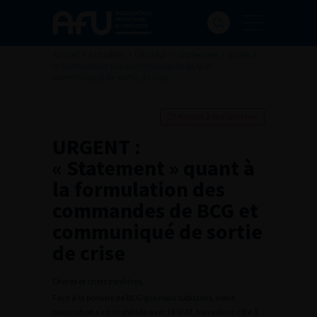
Accueil
>
Actualités
>
URGENT : « Statement » quant à
la formulation des commandes de BCG et
communiqué de sortie de crise
Ajouter à ma sélection
URGENT :
« Statement » quant à
la formulation des
commandes de BCG et
communiqué de sortie
de crise
Chères et chers confrères,
Face à la pénurie de BCG que nous subissons, notre
association s’est mobilisée avec l’ANSM, travaillant côte à