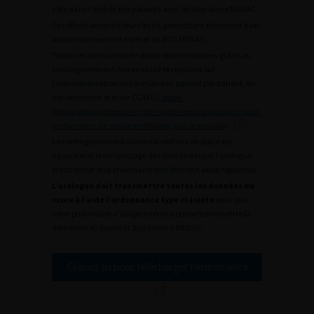
côte dans l’intérêt des patients avec le laboratoire MEDAC.
Ces efforts ont porté leurs fruits, permettant de revenir à un
approvisionnement normal en BCG MEDAC.
Toutes les demandes de doses seront honorées grâce au
contingentement mis en place et reposant sur
l’individualisation des demandes, patient par patient, en
documentant le score CCAFU
(/base-
bibliographique/penurie-des-traitements-adjuvants-pour-
les-tumeurs-de-vessie-ninfiltrant-pas-le-muscle)
.
Le contingentement administratif mis en place est
rigoureux et le remplissage des demandes par l’urologue
prescripteur et la pharmacie doit être tout aussi rigoureux.
L’urologue doit transmettre toutes les données du
score à l’aide l’ordonnance type ci-jointe
pour que
votre pharmacie d’usage intérieur puisse transmettre la
demande en bonne et due forme à MEDAC.