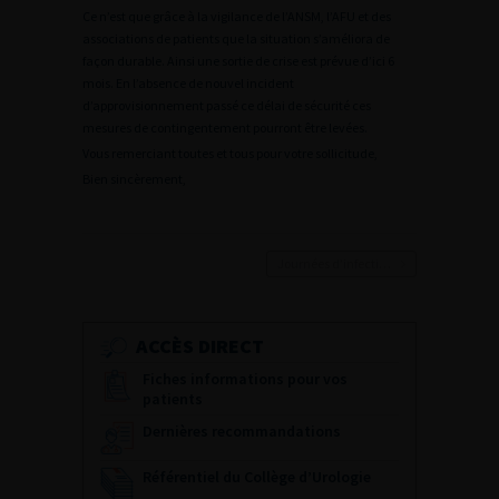
Ce n’est que grâce à la vigilance de l’ANSM, l’AFU et des
associations de patients que la situation s’améliora de
façon durable. Ainsi une sortie de crise est prévue d’ici 6
mois. En l’absence de nouvel incident
d’approvisionnement passé ce délai de sécurité ces
mesures de contingentement pourront être levées.
Vous remerciant toutes et tous pour votre sollicitude,
Bien sincèrement,
Journées d’infectiologie de l’afu 2026
ACCÈS DIRECT
Fiches informations pour vos
patients
Dernières recommandations
Référentiel du Collège d’Urologie