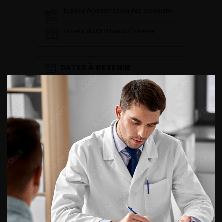
Espace Accréditation des médecins
Livrets du CFEU pour l'interne
DATES À RETENIR
DU VENDREDI 4 AU SAMEDI 5
SEPTEMBRE 2026
Journée d’andrologie et de
médecine sexuelle 2026