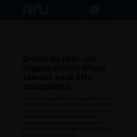
Accueil
>
Actualités
>
Greffe du rein : un organe atteint
d’une tumeur peut être transplanté
Ajouter à ma sélection
Greffe du rein : un
organe atteint d’une
tumeur peut être
transplanté
L’Association Européenne d’Urologie (EAU) vient de
mettre à jour ses recommandations en matière de
transplantation rénale. Parmi elles, la possibilité de
greffer un rein atteint d’une tumeur a été
scientifiquement prouvée. Le point avec le Dr
Romain Bossier (AP-HM), membre du panel de l’EAU
pour la transplantation rénale.