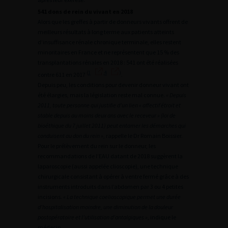
541 dons de rein du vivant en 2018
Alors que les greffes à partir de donneurs vivants offrent de
meilleurs résultats à long terme aux patients atteints
d’insuffisance rénale chronique terminale, elles restent
minoritaires en France et ne représentent que 15 % des
transplantations rénales en 2018 : 541 ont été réalisées
(
1
,
4
)
contre 611 en 2017
.
Depuis peu, les conditions pour devenir donneur vivant ont
été élargies, mais la législation reste mal connue.
« Depuis
2011, toute personne qui justifie d’un lien « affectif étroit et
stable depuis au moins deux ans avec le receveur » (loi de
bioéthique du 7 juillet 2011) peut entamer les démarches qui
conduisent au don du rein »
, rappelle le Dr Romain Boissier.
Pour le prélèvement du rein sur le donneur, les
recommandations de l’EAU datant de 2018 suggèrent la
laparoscopie (aussi appelée clioscopie), une technique
chirurgicale consistant à opérer à ventre fermé grâce à des
instruments introduits dans l’abdomen par 3 ou 4 petites
incisions.
« La technique coelioscopique permet une durée
d’hospitalisation moindre, une diminution de la douleur
postopératoire et l’utilisation d’antalgiques »
, indique le
médecin.