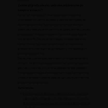
Cancer et greffe rénale : vers une suppression du
temps d’attente ?
Lorsqu’un candidat à la transplantation rénale a un
antécédent de cancer, un délai d’attente est imposé, sa
durée variant en fonction du type de tumeur et de son
stade. Pour beaucoup de cancers, en particulier les cancers
urologiques, ces délais reposaient sur des études datant
des années 90. Depuis les techniques de détection et les
traitements anticancéreux ont évolué, les cancers de
prostate et du rein étant diagnostiqués à des stades plus
précoces aujourd’hui.
Des études scientifiques ont montré un risque de récidive
minime, ne diminuant aucunement la survie des patients,
pour les cancers du rein et de la prostate de bon pronostic.
Ce travail permettrait d’envisager une réduction voire une
absence de délai d’attente pour les cancers du rein et de la
prostate de bon pronostic.
Références
Don d’organes et de tissus. Tous concerne?s. Journe?e
nationale de re?flexion sur le don d’organes et la greffe,
et de reconnaissance aux donneurs. Site de l’agence de
la biomédecine.