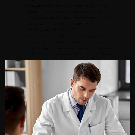
Rodríguez Faba O, Boissier R, Budde K, Figueiredo A,
Taylor CF, Hevia V, et al. European Association of
Urology Guidelines on Renal Transplantation: Update
2018. Eur Urol Focus. 2018;4(2):20815. DOI :
10.1016/j.euf.2018.07.014.
Hevia V, Hassan Zakri R, Fraser Taylor C, Bruins HM,
Boissier R, Lledo E, et al. Effectiveness and Harms of
Using Kidneys with Small Renal Tumors from Deceased
or Living Donors as a Source of Renal Transplantation: A
Systematic Review. Eur Urol Focus. 201
Le rapport médical et scientifique du prélèvement et de
la greffe en France : greffe rénale. Site de l’agence de la
biomédecine.
Journées d’infectiologie de l’afu 2026
ACCÈS DIRECT
Fiches informations pour vos