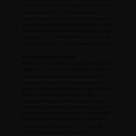
vessie et due entre autres aux bactéries
Escherichia Coli
ou
(1)
Enterococcus Faecalis
. Utilisés pour traiter la
maladie et prévenir les récidives, les antibiotiques prescrits
à tort ne sont pas sans conséquence. Une étude menée en
Italie par le Dr Tommaso Cai, urologue à
l’hôpital régional
Santa Chiara
et membre de l’ESIU
(European Section
(2)
of Infection in Urology)
, montre leurs effets délétères
.
Près de 2 millions de cas par an
Bien que
les données épidémiologiques aient besoin d’être
précisées
, on estime qu’environ 2 millions de femmes
(3)
souffriraient d’infections urinaires chaque année
.
Certains facteurs augmentent leur survenue chez la
femme : une faible longueur de l’urètre, facilitant l’entrée
anormale de micro-organismes dans la vessie,
l’incontinence urinaire, les rapports sexuels, notamment
avec le recours à des spermicides, le prolapsus  ou descente
d’organes – génital et urinaire, un déficit en strogènes lié à
la ménopause et la compression de la vessie par l’utérus
(1)
favorise au cours de la grossesse
. L’usage des
antibiotiques tend à compléter cette liste.