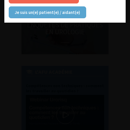
Je suis un(e) patient(e) / aidant(e)
ENQUÊTES DE PRATIQUES
EN UROLOGIE
L'AFU ACADÉMIE
Compétences non techniques : comment
les travailler au quotidien ?