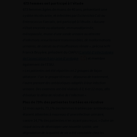
673 femmes ont participé à l’étude
673 femmes âgées de moins de 40 ans, présentant une
cystite récidivante, et infectées par
Escherichia Coli
ou
Enterococcus Faecalis
, ont participé à l’étude.
« Aucune
n’était enceinte ou allaitante, immunodéprimée,
ménopausée, munie d’une sonde urinaire ou atteinte
d’infections sexuellement transmissibles, de malformations
urinaires, de calculs ou d’insuffisances rénale »
, précise le Pr
Franck Bruyère, président du CIAFU (
Comité d’infectiologie
de l’association française d’urologie
) et membre
également de l’ESIU.
« Les patientes ont été réparties en 2 groupes de façon
aléatoire : l’un  le groupe témoin – dépourvu de traitement,
l’autre prenant des antibiotiques adaptés à leur infection
urinaire. Des examens ont été réalisés à 3, 6 et 12 mois, afin
d’évaluer le délai de récidive de l’infection ».
Plus de 73% des patientes traitées en récidive
12 mois après, 73,1% des femmes traitées par antibiotiques
étaient atteintes à nouveau d’une infection urinaire,
contre 14,7% des patientes n’en ayant pas reçus.
« Outre un
risque accru de développer une nouvelle cystite, une
dégradation de la qualité de vie a été constatée chez les