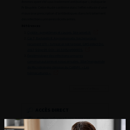
femmes ayant été sous traitement antibiotique »
, indique le
Pr Bruyère. Cette étude confirme donc l’effet néfaste d’une
mauvaise prescription d’antibiotiques dans le traitement
des infections urinaires récidivantes.
Références
Cystite : symptômes et causes. Site ameli.fr.
Cai T, Bartoletti R. Asymptomatic bacteriuria in
recurrent UTI – to treat or not to treat. GMS Infect Dis.
2017;5:Doc09. DOI : 10.3205/id000035.
Épidémiologie des infections urinaires
communautaires et nosocomiales. XXie?me journée
de Microbiologie clinique du ColBVH : « Les
hémocultures ».
Journées d’infectiologie de l’afu 2026
ACCÈS DIRECT
Fiches informations pour vos
patients