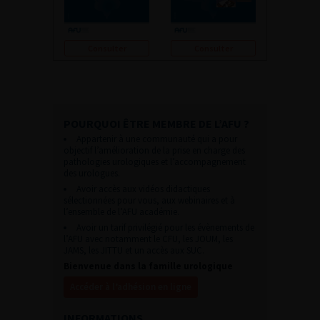
Consulter
Consulter
POURQUOI ÊTRE MEMBRE DE L’AFU ?
Appartenir à une communauté qui a pour
objectif l’amélioration de la prise en charge des
pathologies urologiques et l’accompagnement
des urologues.
Avoir accès aux vidéos didactiques
sélectionnées pour vous, aux webinaires et à
l’ensemble de l’AFU académie.
Avoir un tarif privilégié pour les évènements de
l’AFU avec notamment le CFU, les JOUM, les
JAMS, les JITTU et un accès aux SUC.
Bienvenue dans la famille urologique
Accéder à l’adhésion en ligne
INFORMATIONS