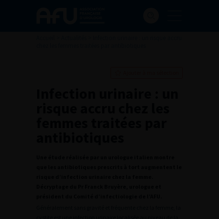
Accueil
>
Actualités
>
Infection urinaire : un risque accru
chez les femmes traitées par antibiotiques
Ajouter à ma sélection
Infection urinaire : un
risque accru chez les
femmes traitées par
antibiotiques
Une étude réalisée par un urologue italien montre
que les antibiotiques prescrits à tort augmentent le
risque d’infection urinaire chez la femme.
Décryptage du Pr Franck Bruyère, urologue et
président du Comité d’infectiologie de l’AFU.
Généralement sans gravité et fréquente chez la femme, la
cystite est une infection urinaire localisée au niveau de la