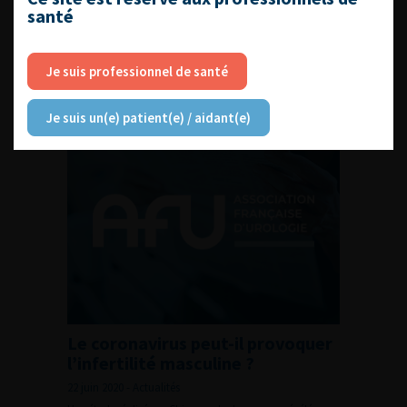
Cancérologie de l’AFU, il est important d’actualiser les
santé
recommandations. Le Dr Pierre Gimel, membre du CCAFU,
le constate : « les choses évoluent vite, c’est la […]
Je suis professionnel de santé
En savoir plus
Je suis un(e) patient(e) / aidant(e)
Le coronavirus peut-il provoquer
l’infertilité masculine ?
22 juin 2020 - Actualités