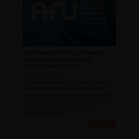
TRAITEMENT DE LA LITHIASE :
QUID DE LA LITHOTRITIE
EXTRACORPORELLE ?
26 mai 2020 - Actualités
La lithotritie extracorporelle (LEC), du grec : lithos « pierre »
et du latin : terere « broyer », est une technique parmi
d’autres de traitement des calculs rénaux ou de l’uretère
(conduit qui transporte les urines du rein jusqu’à la vessie)
par des ondes de choc qui vont casser le calcul. La
lithotritie extracorporelle, […]
En savoir plus