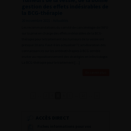
gestion des effets indésirables de
la BCG-thérapie
20 novembre 2021 - Actualités
Les recommandations du comité de cancérologie de l’AFU
sur la prise en charge des effets indésirables de la BCG-
thérapie pour le traitement des tumeurs de la vessie ont
presque 10 ans. Faut-il les actualiser ? L’amélioration des
connaissances sur les antibiothérapies à BCG semble
inviter au repositionnement des stratégies en infectiologie.
La BCG-thérapie pour le traitement […]
En savoir plus
…
…
…
«
3
4
5
6
7
10
»
ACCÈS DIRECT
Fiches informations pour vos