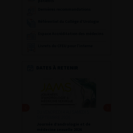
patients
Dernières recommandations
Référentiel du Collège d’Urologie
Espace Accréditation des médecins
Livrets du CFEU pour l'interne
DATES À RETENIR
I 4 AU SAMEDI 5
24 ET 25 SEPTEMBRE 2026
 2026
Journées d’infectiologie de
andrologie et de
l’afu 2026
xuelle 2026