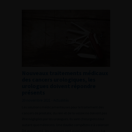
Nouveaux traitements médicaux
des cancers urologiques, les
urologues doivent répondre
présents
20 novembre 2021 - Actualités
Les solutions médicamenteuses pour le traitement des
cancers de prostate, du rein et de la vessie ne doivent pas
être négligées par les urologues. Ils sont chirurgiens tout
autant que médecins. Une double compétence à valoriser.
Dit autrement, les urologues sont aussi prescripteurs. La