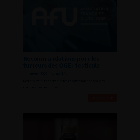
Recommandations pour les
tumeurs des OGE : testicule
11 janvier 2022 - Actualités
Retrouvez ici l’ensemble des recommandations des
cancers des testicules
En savoir plus