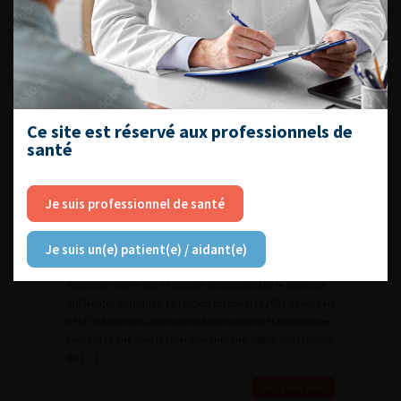
Ce site est réservé aux professionnels de
santé
Les urgences en urologie,
certaines trop mal connues
Je suis professionnel de santé
20 novembre 2021 - Actualités
Je suis un(e) patient(e) / aidant(e)
Si certaines urgences en urologie sont bien connues des
urologues, d’autres parce que rares restent méconnues.
Pour la première fois, le rapport du congrès fait le point sur
différentes pratiques. Le rapport du congrès 2021 aborde en
neuf chapitres les avancées dans les urgences urologiques
courantes que sont la rétention urinaire aiguë, sous l’angle
du […]
En savoir plus