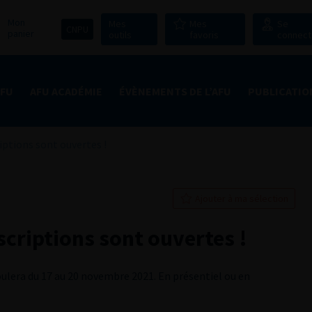
Mon
Mes
Mes
Se
CNPU
panier
outils
favoris
connect
AFU
AFU ACADÉMIE
ÉVÈNEMENTS DE L’AFU
PUBLICATIO
iptions sont ouvertes !
Ajouter à ma sélection
scriptions sont ouvertes !
ulera du 17 au 20 novembre 2021. En présentiel ou en