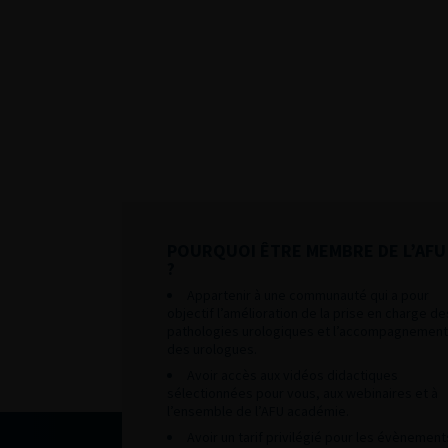
POURQUOI ÊTRE MEMBRE DE L’AFU
?
Appartenir à une communauté qui a pour
objectif l’amélioration de la prise en charge de
pathologies urologiques et l’accompagnement
des urologues.
Avoir accès aux vidéos didactiques
sélectionnées pour vous, aux webinaires et à
l’ensemble de l’AFU académie.
Avoir un tarif privilégié pour les évènement