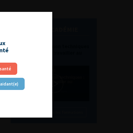
L'AFU ACADÉMIE
aux
Compétences non techniques
anté
: comment les travailler au
quotidien ?
 santé
 aidant(e)
Découvrir toutes les formations