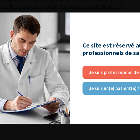
r%20du%20rein%20est,chez%20la%20femme%20%5B1%5D.
 Association Between Kidney Cancer and Occupational
viron Med. 2016;58(9):957-959.
ct of plasma selenium, red blood cell cadmium, total urinary
Ce site est réservé 
cinoma. Sci Total Environ. 2021;750:141547.
professionnels de s
 Jayasumana C, De Silva PMCS. Arsenic and human health
Je suis professionnel de
ol. 2015;40(3):828-846. doi:10.1016/j.etap.2015.09.016
Je suis un(e) patient(e) /
Journées d’infectiologie de l’afu 2026