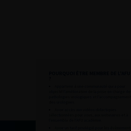
POURQUOI ÊTRE MEMBRE DE L’AFU
?
Appartenir à une communauté qui a pour
objectif l’amélioration de la prise en charge de
pathologies urologiques et l’accompagnement
des urologues.
Avoir accès aux vidéos didactiques
sélectionnées pour vous, aux webinaires et à
l’ensemble de l’AFU académie.
Avoir un tarif privilégié pour les évènement