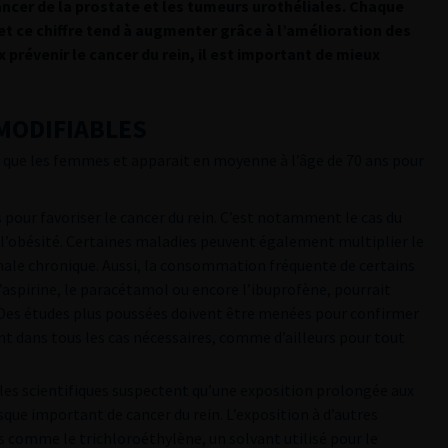
 cancer de la prostate et les tumeurs urothéliales. Chaque
et ce chiffre tend à augmenter grâce à l’amélioration des
prévenir le cancer du rein, il est important de mieux
 MODIFIABLES
que les femmes et apparait en moyenne à l’âge de 70 ans pour
 pour favoriser le cancer du rein. C’est notamment le cas du
e l’obésité. Certaines maladies peuvent également multiplier le
énale chronique. Aussi, la consommation fréquente de certains
aspirine, le paracétamol ou encore l’ibuprofène, pourrait
n. Des études plus poussées doivent être menées pour confirmer
t dans tous les cas nécessaires, comme d’ailleurs pour tout
 les scientifiques suspectent qu’une exposition prolongée aux
sque important de cancer du rein. L’exposition à d’autres
s comme le trichloroéthylène, un solvant utilisé pour le