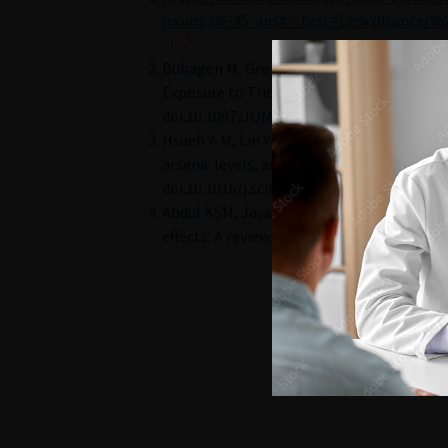
moins-de-45-ans#:~:text=Le%20cance
Buhagen M, Grønskag A, Ragde SF, Hilt B.
Exposure to Trichloroethylene. J Occup En
doi:10.1097/JOM.0000000000000838
Hsueh Y-M, Lin Y-C, Huang Y-L, et al. Effe
arsenic levels, and eGFR on renal cell car
doi:10.1016/j.scitotenv.2020.141547
Abdul KSM, Jayasinghe SS, Chandana EPS,
effects: A review. Environ Toxicol Pharmac