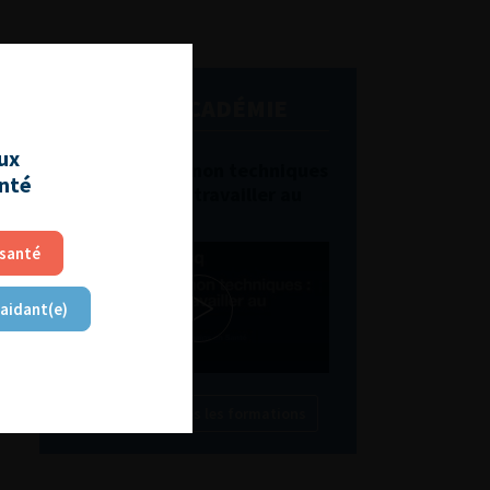
L'AFU ACADÉMIE
aux
Compétences non techniques
anté
: comment les travailler au
quotidien ?
 santé
 aidant(e)
Découvrir toutes les formations