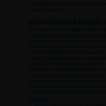
dégraissage dans l’industrie ou bien encore le c
2,3,4
facteurs de risques.
DES FACTEURS DE RISQUES
Plus rarement, il est possible de souffrir d’un ca
cancers du rein. La forme héréditaire la plus f
concerne environ 200 familles en France. Afin de 
bénéficier d’une consultation dite d’oncogénétiq
d’une prédisposition génétique en fonction nota
mutation génétique est découverte, cela permet 
patients et les membres à risque de sa famille.
Les facteurs de risque modifiables sont faciles 
alimentation saine et peu salée, ou bien enco
en respectant les dosages prescrits par son mé
prévenir aussi d’autres cancers et maladies chro
être pris en charge le plus tôt possible grâce à
Sources :
https://www.urofrance.org/base-bibliogr