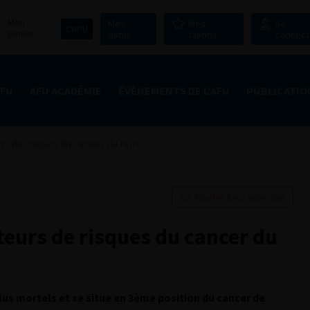
Mon
Mes
Mes
Se
CNPU
panier
outils
favoris
connect
AFU
AFU ACADÉMIE
ÉVÈNEMENTS DE L’AFU
PUBLICATIO
rs de risques du cancer du rein
Ajouter à ma sélection
teurs de risques du cancer du
 plus mortels et se situe en 3ème position du cancer de