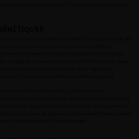
admium, utilisé en métallurgie et l’arsenic sont de potentiels
 GÉNÉTIQUES
ncer du rein lié à des formes familiales. C’est le cas pour 5% des
réquente est le syndrome de Von Hippel-Lindau (VHL) et
prévenir la survenue d’un cancer héréditaire, il est utile de
ue. Il s’agit d’une consultation qui permet d’évaluer le risque
mment de son histoire familiale et de son âge. Si une
de mettre en place un meilleur suivi médical pour les
à prévenir comme l’arrêt du tabac, l’adoption d’une
re une consommation raisonnable de médicaments antalgiques
decin traitant. Adopter de bonnes habitudes de vie permet de
niques. Les facteurs de risques génétiques quant à eux, peuvent
 l’aide d’une consultation d’oncogénétique.
aphique/cancer-sporadique-du-rein-chez-les-patients-de-