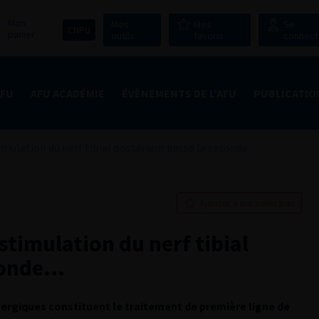
Mon
Mes
Mes
Se
CNPU
panier
outils
favoris
connect
AFU
AFU ACADÉMIE
ÉVÈNEMENTS DE L’AFU
PUBLICATIO
timulation du nerf tibial postérieur passe la seconde…
Ajouter à ma sélection
stimulation du nerf tibial
econde…
nergiques constituent le traitement de première ligne de