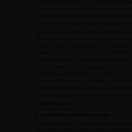
Pour Benoît Peyronnet, les deux approches sera
postérieure remporte des suffrages de plus en pl
traitements de première, deuxième voire de troi
leur comorbidité et des caractéristiques des sy
Les anticholinergiques gardent un intérêt pour 
de radiothérapie ou encore de jeunes patients do
vésicale. « Nous nous dirigeons vers une prise en
d’autant que d’autres traitements de première i
le cas du mirabegron, de l’oestrogénothérapie
chez l’homme pour ne citer qu’eux », précise Be
s’enrichit au profit des patients. « Il faut auss
d’hyperactivité vésicale qui n’étaient pas forcé
spécifique plus efficace que les autres traitemen
encore le syndrome métabolique. Une table ron
Pierre Derrouch
La stimulation bientôt connectée
Des dispositifs de stimulation neuro-tibiale p
suivre à distance la compliance des patients au