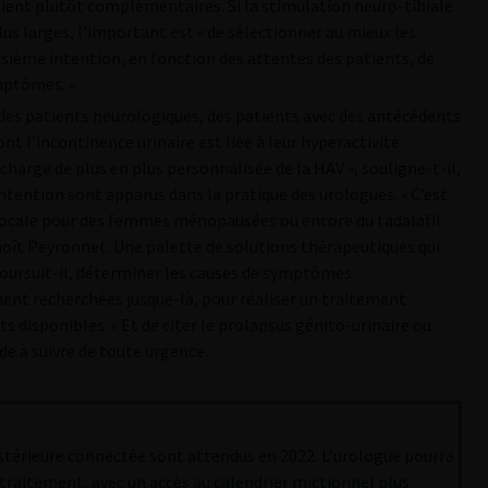
ient plutôt complémentaires. Si la stimulation neuro-tibiale
us larges, l’important est « de sélectionner au mieux les
sième intention, en fonction des attentes des patients, de
mptômes. »
des patients neurologiques, des patients avec des antécédents
nt l’incontinence urinaire est liée à leur hyperactivité
 charge de plus en plus personnalisée de la HAV », souligne-t-il,
ntention sont apparus dans la pratique des urologues. « C’est
 locale pour des femmes ménopausées ou encore du tadalafil
noît Peyronnet. Une palette de solutions thérapeutiques qui
i, poursuit-il, déterminer les causes de symptômes
ment recherchées jusque-là, pour réaliser un traitement
ts disponibles. » Et de citer le prolapsus génito-urinaire ou
de à suivre de toute urgence…
ostérieure connectée sont attendus en 2022. L’urologue pourra
 traitement, avec un accès au calendrier mictionnel plus