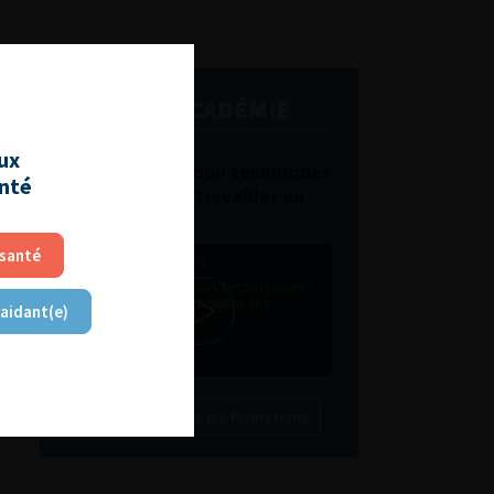
L'AFU ACADÉMIE
aux
Compétences non techniques
anté
: comment les travailler au
quotidien ?
 santé
 aidant(e)
Découvrir toutes les formations