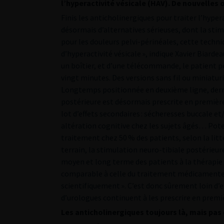
l’hyperactivité vésicale (HAV). De nouvelles
Finis les anticholinergiques pour traiter l’hyper
désormais d’alternatives sérieuses, dont la sti
pour les douleurs pelvi-périnéales, cette techn
d’hyperactivité vésicale », indique Xavier Biardeau
un boîtier, et d’une télécommande, le patient p
vingt minutes. Des versions sans fil ou miniatu
Longtemps positionnée en deuxième ligne, derriè
postérieure est désormais prescrite en première
lot d’effets secondaires : sécheresses buccale e
altération cognitive chez les sujets âgés… Pote
traitement chez 50 % des patients, selon la litté
terrain, la stimulation neuro-tibiale postérieur
moyen et long terme des patients à la thérapie re
comparable à celle du traitement médicamenteu
scientifiquement ». C’est donc sûrement loin d’
d’urologues continuent à les prescrire en premiè
Les anticholinergiques toujours là, mais pa