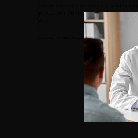
exhaustif et de qualité, car plus agréable à rem
de 2016, seulement 6 % d’entre eux tiennent co
donc…
Crédit photo : © William Perugini