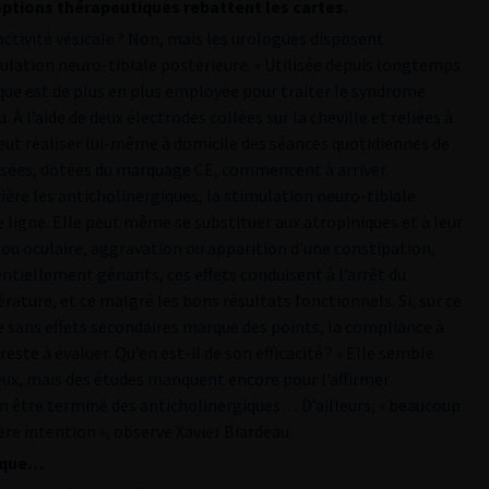
 options thérapeutiques rebattent les cartes.
activité vésicale ? Non, mais les urologues disposent
mulation neuro-tibiale postérieure. « Utilisée depuis longtemps
ique est de plus en plus employée pour traiter le syndrome
. À l’aide de deux électrodes collées sur la cheville et reliées à
eut réaliser lui-même à domicile des séances quotidiennes de
risées, dotées du marquage CE, commencent à arriver.
re les anticholinergiques, la stimulation neuro-tibiale
 ligne. Elle peut même se substituer aux atropiniques et à leur
t/ou oculaire, aggravation ou apparition d’une constipation,
ntiellement gênants, ces effets conduisent à l’arrêt du
rature, et ce malgré les bons résultats fonctionnels. Si, sur ce
e sans effets secondaires marque des points, la compliance à
ste à évaluer. Qu’en est-il de son efficacité ? « Elle semble
x, mais des études manquent encore pour l’affirmer
en être terminé des anticholinergiques… D’ailleurs, « beaucoup
re intention », observe Xavier Biardeau.
s que…