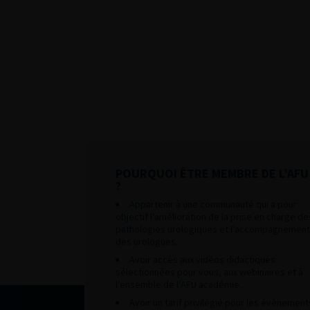
POURQUOI ÊTRE MEMBRE DE L’AFU
?
Appartenir à une communauté qui a pour
objectif l’amélioration de la prise en charge de
pathologies urologiques et l’accompagnement
des urologues.
Avoir accès aux vidéos didactiques
sélectionnées pour vous, aux webinaires et à
l’ensemble de l’AFU académie.
Avoir un tarif privilégié pour les évènement