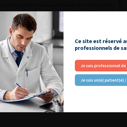
plir par les patients. Selon une étude de Jean-Nicolas Cornu
rrectement leur calendrier mictionnel. De quoi faire mieux
Ce site est réservé 
professionnels de s
Je suis professionnel de
Je suis un(e) patient(e) /
Journées d’infectiologie de l’afu 2026