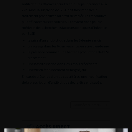
antibiotiques efficaces pour l’éradiquer peut prendre 48 à
72h. Ainsi la suspicion de BLSE doit faire modifier le
traitement probabiliste au profit de molécules reconnues
plus efficaces sur ces souches. Il convient donc pour le
médecin de rechercher les facteurs de risques d’infection
par BLSE :
la prise d’un antibiotique dans les 6 derniers mois
un voyage dans les 6 derniers mois en zone d’endémie
la présence connue d’une bactérie productrice de BLSE
récemment
une hospitalisation dans les 3 mois précédents
une vie en établissement de long séjour
En cas de présence d’un de ces critères, une modification
de la prescription d’antibiotique devra être envisagée.
Journées d’infectiologie de l’afu 2026
ACCÈS DIRECT