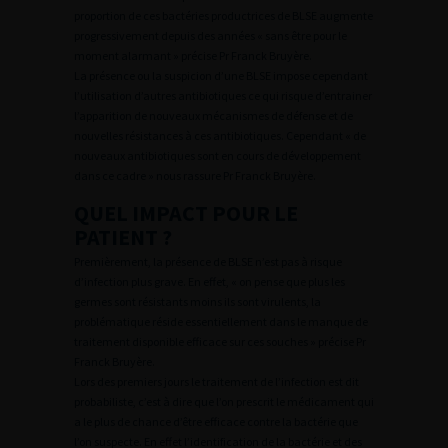
proportion de ces bactéries productrices de BLSE augmente
progressivement depuis des années « sans être pour le
moment alarmant » précise Pr Franck Bruyère.
La présence ou la suspicion d’une BLSE impose cependant
l’utilisation d’autres antibiotiques ce qui risque d’entrainer
l’apparition de nouveaux mécanismes de défense et de
nouvelles résistances à ces antibiotiques. Cependant « de
nouveaux antibiotiques sont en cours de développement
dans ce cadre » nous rassure Pr Franck Bruyère.
QUEL IMPACT POUR LE
PATIENT ?
Premièrement, la présence de BLSE n’est pas à risque
d’infection plus grave. En effet, « on pense que plus les
germes sont résistants moins ils sont virulents, la
problématique réside essentiellement dans le manque de
traitement disponible efficace sur ces souches » précise Pr
Franck Bruyère.
Lors des premiers jours le traitement de l’infection est dit
probabiliste, c’est à dire que l’on prescrit le médicament qui
a le plus de chance d’être efficace contre la bactérie que
l’on suspecte. En effet l’identification de la bactérie et des