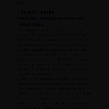
l’AFU.
LES BACTÉRIES
PRODUCTRICES DE BLSE EN
UROLOGIE
Depuis plusieurs années en urologie, on constate une
augmentation progressive des bactéries productrices de
BLSE c’est à dire de bétalactamases à spectre étendu. Ces
bétalactamases sont des enzymes qui confèrent à la
bactérie la capacité de survivre à certains antibiotiques
jusqu’alors efficaces, les bétalactamines. Il s’agit donc
d’un mécanisme de défense que la bactérie développe en
réponse à une agression, ainsi cette augmentation de cas
de bactérie productrice de BLSE est liée principalement à la
consommation antibiotique.
En effet, « plus on prescrit de bétalactamines plus on a en
réponse un mécanisme de résistance avec une production
de bétalactamases » nous explique Pr Franck Bruyère.
Cette résistance peut être retrouvée chez des bactéries bien
connues en urologie que sont les entérobactéries et
notamment Escherichia coli, une bactérie présente dans la
flore intestinale et responsable d’infections urinaires. La