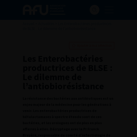
Accueil
>
Actualités
>
Les Enterobactéries productrices
de BLSE : Le dilemme de l’antiobiorésistance
Ajouter à ma sélection
Les Enterobactéries
productrices de BLSE :
Le dilemme de
l’antiobiorésistance
La résistance des bactéries aux antibiotiques est un
enjeu majeur de la médecine pour les générations à
venir. Les enterobactéries productrices de
bétalactamases à spectre étendu sont de ces
bactéries, et les urologues ont de plus en plus
affaires à elles. Décryptage avec le Pr Franck
Bruyère, responsable du comité d’infectiologie de