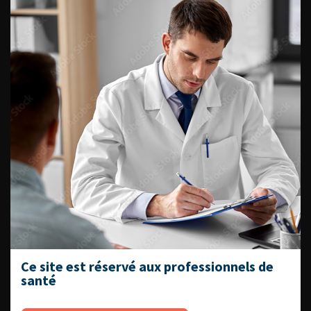
Fiches informations pour vos
patients
Dernières recommandations
Référentiel du Collège d’Urologie
Espace Accréditation des médecins
Livrets du CFEU pour l'interne
DATES À RETENIR
Ce site est réservé aux professionnels de
santé
DU VENDREDI 4 AU SAMEDI 5
SEPTEMBRE 2026
Journée d’andrologie et de