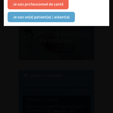
médecine sexuelle 2026
Je suis professionnel de santé
Je suis un(e) patient(e) / aidant(e)
ENQUÊTES DE PRATIQUES
EN UROLOGIE
L'AFU ACADÉMIE
Compétences non techniques : comment
les travailler au quotidien ?