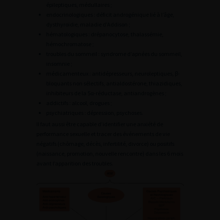
épileptiques, médullaires ;
endocrinologiques : déficit androgénique lié à l’âge,
dysthyroïdie, maladie d’Addison ;
hématologiques : drépanocytose, thalassémie,
hémochromatose ;
troubles du sommeil : syndrome d’apnées du sommeil,
insomnie ;
médicamenteux : antidépresseurs, neuroleptiques, β-
bloquants non sélectifs, antialdostérone, thiazidiques,
inhibiteurs de la 5α-réductase, antiandrogènes ;
addictifs : alcool, drogues ;
psychiatriques : dépression, psychoses.
Il faut aussi être capable d’identifier une anxiété de
performance sexuelle et tracer des événements de vie
négatifs (chômage, décès, infertilité, divorce) ou positifs
(naissance, promotion, nouvelle rencontre) dans les 6 mois
avant l’apparition des troubles.