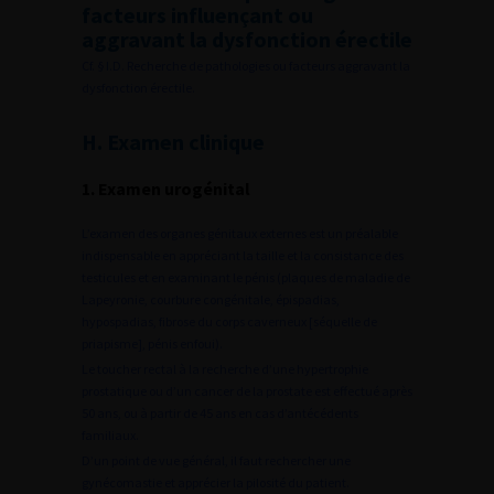
facteurs influençant ou
aggravant la dysfonction érectile
Cf. § I.D. Recherche de pathologies ou facteurs aggravant la
dysfonction érectile.
H. Examen clinique
1. Examen urogénital
L’examen des organes génitaux externes est un préalable
indispensable en appréciant la taille et la consistance des
testicules et en examinant le pénis (plaques de maladie de
Lapeyronie, courbure congénitale, épispadias,
hypospadias, fibrose du corps caverneux [séquelle de
priapisme], pénis enfoui).
Le toucher rectal à la recherche d’une hypertrophie
prostatique ou d’un cancer de la prostate est effectué après
50 ans, ou à partir de 45 ans en cas d’antécédents
familiaux.
D’un point de vue général, il faut rechercher une
gynécomastie et apprécier la pilosité du patient.