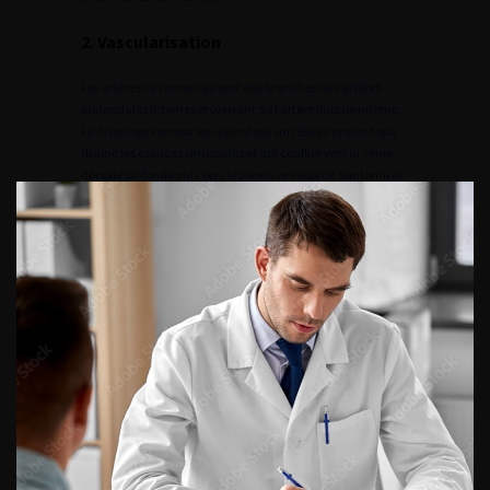
2. Vascularisation
Les artères caverneuses sont des branches des artères
pudendales internes provenant de l’artère iliaque interne.
Le drainage veineux est assuré par un réseau profond qui
draine les espaces sinusoïdes et qui conflue vers la veine
dorsale profonde puis vers le plexus veineux de Santorini et
les veines pudendales qui se terminent dans les veines
iliaques internes.
3. Voies nerveuses
Les nerfs caverneux sont des rameaux terminaux du plexus
hypogastrique inférieur. Ils cheminent sur les côtés du
rectum et de la prostate, sous la symphyse pubienne et
gagnent le hile du pénis.
À l’état flaccide, l’influx sympathique provenant de la
moelle thoracolombaire maintient le muscle lisse
contracté, ce qui limite l’ouverture des espaces sinusoïdes.
À l’état rigide, l’influx parasympathique provenant de la
moelle sacrée aboutit à une libération de monoxyde