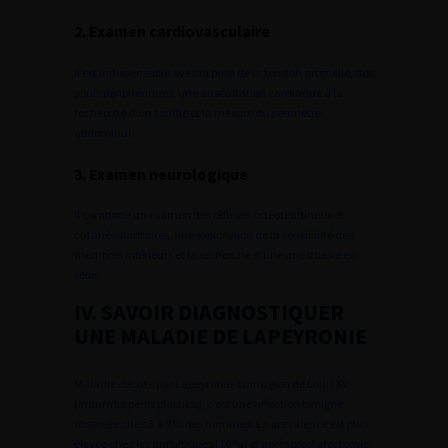
2. Examen cardiovasculaire
Il est indispensable avec la prise de la tension artérielle, des
pouls périphériques, une auscultation cardiaque à la
recherche d’un souffle et la mesure du périmètre
abdominal.
3. Examen neurologique
Il comporte un examen des réflexes ostéotendineux et
cutanéoplantaires, une exploration de la sensibilité des
membres inférieurs et la recherche d’une anesthésie en
selle.
IV. SAVOIR DIAGNOSTIQUER
UNE MALADIE DE LAPEYRONIE
Maladie décrite par Lapeyronie, chirurgien de Louis XV
(induratio penis plastica), c’est une affection bénigne
observée chez 3 à 9 % des hommes. La prévalence est plus
élevée chez les diabétiques (10 %) et après prostatectomie