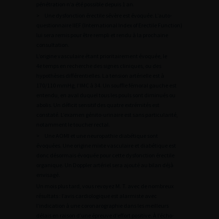
pénétration n’a été possible depuis 1 an.
> Une dysfonction érectile sévère est évoquée. L’auto-
questionnaire IIEF (International Index of Erectile Function)
lui sera remis pour être rempli et rendu à la prochaine
consultation.
L’origine vasculaire étant prioritairement évoquée, le
4e temps en recherche des signes cliniques, ou des
hypothèses différentielles. La tension artérielle est à
170/110 mmHg, l’IMC à 34. Un souffle fémoral gauche est
entendu, en aval duquel tous les pouls sont diminués ou
abolis. Un déficit sensitif des quatre extrémités est
constaté. L’examen génito-urinaire est sans particularité,
notamment le toucher rectal.
> Une AOMI et une neuropathie diabétique sont
évoquées. Une origine mixte vasculaire et diabétique est
donc désormais évoquée pour cette dysfonction érectile
organique. Un Doppler artériel sera ajouté au bilan déjà
envisagé.
Un mois plus tard, vous revoyez M. T. avec de nombreux
résultats : l’avis cardiologique est alarmiste avec
l’indication à une coronarographie dans les meilleurs
délais en raison d’une épreuve d’effort positive. À l’écho-