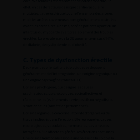
cardiovasculaires et notamment de coronaropathie. En
effet, en cas de facteurs de risque cardiovasculaire
multiples, l’athérosclérose touche l’ensemble des artères,
mais les artères caverneuses sont généralement obstruées
avant les coronaires. Une majorité de patients ayant eu un
infarctus du myocarde avait préalablement des troubles
érectiles. La prévalence de la DE augmente en cas d’HTA,
de diabète, de dyslipidémie ou d’obésité.
C. Types de dysfonction érectile
Deux grandes orientations étiologiques se dégagent
généralement de l’interrogatoire : une origine organique ou
une origine psychogène (tableau 9.1).
L’origine psychogène, qui désigne les causes
psychiatriques, psychologiques, socioaffectives et
réactionnelles (événements de vie positifs ou négatifs) ou
situationnelles (anxiété de performance).
L’origine organique concerne l’atteinte d’organes ou de
tissus impliqués dans l’érection. Elle regroupe les causes
neurologiques, vasculaires, hormonales, caverneuses,
iatrogènes. Elle affecte en général les érections nocturnes.
Une origine hormonale associe une baisse de la libido à la