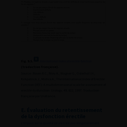
Fig. 9.5.
International index of erectile function
(traduction française).
Source : Rosen R.C., Riley A., Wagner G., Osterhol I.H.,
Kirkpatrick J., Mishra A., The International Index of Erectile
Function (IIEF): A multidimensional scale for assessment of
erectile dysfunction. Urology, 49, 822, 1997. Traduction
française par Urofrance.
E. Évaluation du retentissement
de la dysfonction érectile
L’impact sur la qualité de vie n’est pas obligatoirement