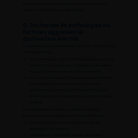
Il faut demander au patient si persistent des érections
nocturnes et/ou matinales spontanées.
D. Recherche de pathologies ou
facteurs aggravant la
dysfonction érectile
Les causes les plus fréquemment identifiées sont le diabète
et l’athérosclérose :
en cas de diabète, il faut vérifier l’équilibre glycémique,
rechercher des complications diabétiques et explorer
les autres facteurs de risque cardiovasculaire;
en cas de pathologie athéromateuse, on recherchera :
une artériopathie des membres inférieurs, une
cardiopathie ischémique, un anévrisme de l’aorte
abdominale ou un antécédent d’accident vasculaire
cérébral.
Les nombreux autres états, antécédents, facteurs
favorisants ou pathologies à rechercher sont (fig. 9.1) :
abdominopelviens : antécédents chirurgicaux,
irradiation, traumatisme ;
neurologiques : neurodégénératifs, vasculaires,