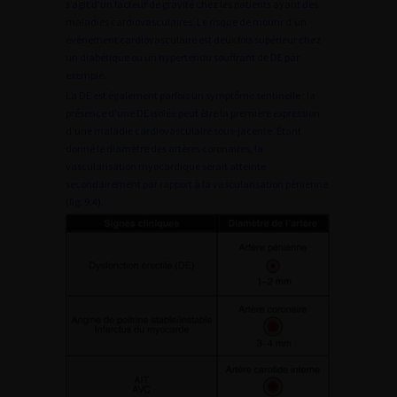
s’agit d’un facteur de gravité chez les patients ayant des
maladies cardiovasculaires. Le risque de mourir d’un
événement cardiovasculaire est deux fois supérieur chez
un diabétique ou un hypertendu souffrant de DE par
exemple.
La DE est également parfois un symptôme sentinelle ; la
présence d’une DE isolée peut être la première expression
d’une maladie cardiovasculaire sous-jacente. Étant
donné le diamètre des artères coronaires, la
vascularisation myocardique serait atteinte
secondairement par rapport à la vascularisation pénienne
(fig. 9.4).