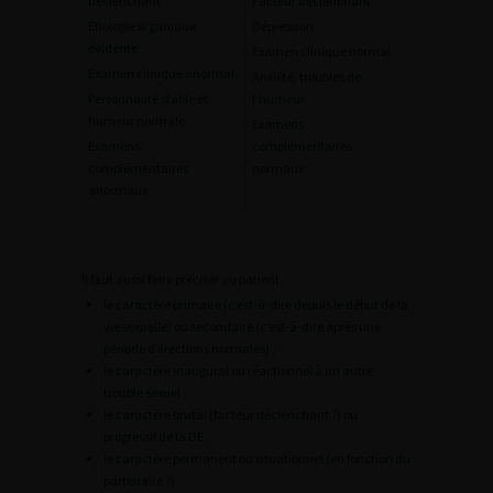
déclenchant
Facteur déclenchant
Étiologie organique
Dépression
évidente
Examen clinique normal
Examen clinique anormal
Anxiété, troubles de
Personnalité stable et
l’humeur
humeur normale
Examens
Examens
complémentaires
complémentaires
normaux
anormaux
Il faut aussi faire préciser au patient :
le caractère primaire (c’est-à-dire depuis le début de la
vie sexuelle) ou secondaire (c’est-à-dire après une
période d’érections normales) ;
le caractère inaugural ou réactionnel à un autre
trouble sexuel ;
le caractère brutal (facteur déclenchant ?) ou
progressif de la DE ;
le caractère permanent ou situationnel (en fonction du
partenaire ?).