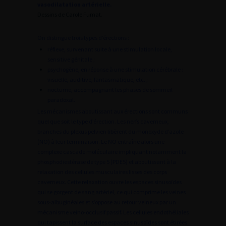
vasodilatation artérielle.
Dessins de Carole Fumat.
On distingue trois types d’érections :
réflexe, survenant suite à une stimulation locale,
sensitive génitale ;
psychogène, en réponse à une stimulation cérébrale :
visuelle, auditive, fantasmatique, etc. ;
nocturne, accompagnant les phases de sommeil
paradoxal.
Les mécanismes aboutissant aux érections sont communs
quel que soit le type d’érection. Les nerfs caverneux,
branches du plexus pelvien libèrent du monoxyde d’azote
(NO) à leur terminaison. Le NO entraîne alors une
complexe cascade moléculaire impliquant notamment la
phosphodiestérase de type 5 (PDE5) et aboutissant à la
relaxation des cellules musculaires lisses des corps
caverneux. Cette relaxation ouvre les espaces sinusoïdes
qui se gorgent de sang artériel, ce qui comprime les veines
sous-albuginéales et s’oppose au retour veineux par un
mécanisme veino-occlusif passif. Les cellules endothéliales
qui tapissent la surface des espaces sinusoïdes sont étirées