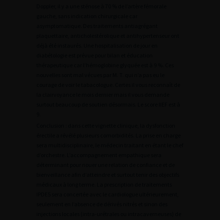
Doppler, il y a une sténose à 70 % de l’artère fémorale
gauche, sans indication chirurgicale car
asymptomatique. Des traitements antiagrégant
plaquettaire, anticholestérolique et antihypertenseur ont
déjà été instaurés. Une hospitalisation de jour en
diabétologie est prévue pour bilan et éducation
thérapeutique car l’hémoglobine glyquée est à 9 %. Ces
nouvelles sont mal vécues par M. T. qui n’a pas eu le
courage de voir le tabacologue. Certes il vous reconnaît de
la clairvoyance le mois dernier mais il vous demande
surtout beaucoup de soutien désormais. Le score IIEF est à
9.
Conclusion : dans cette vignette clinique, la dysfonction
érectile a révélé plusieurs comorbidités. La prise en charge
sera multidisciplinaire, le médecin traitant en étant le chef
d’orchestre. L’accompagnement empathique sera
déterminant pour nouer une relation de confiance et de
bienveillance afin d’atteindre et surtout tenir des objectifs
médicaux à long terme. La prescription de traitements
IPDE5 sera concertée avec le cardiologue ultérieurement,
seulement en l’absence de dérivés nitrés et sinon des
injections locales (intra-urétrales ou intracaverneuses) de