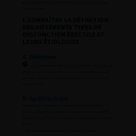
prostaglandines pourront être demandées à l’urologue
correspondant.
I. CONNAÎTRE LA DÉFINITION
DES DIFFÉRENTS TYPES DE
DYSFONCTION ÉRECTILE ET
LEURS ÉTIOLOGIES
A. Définition
La dysfonction érectile (DE) est définie par l’incapacité
d’obtenir et/ou de maintenir une érection suffisante pour
permettre une activité sexuelle satisfaisante pendant au
moins 3 mois.
B. Épidémiologie
Un homme sur trois a des troubles de l’érection après
40 ans. L’âge est un facteur de risque indépendant de DE.
On estime que 70 % des couples ont une sexualité active à
70 ans.
La DE est un symptôme sentinelle des maladies