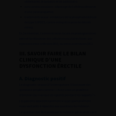
sédentarité, le surpoids et les addictions ;
avis cardiovasculaire : dépistage de l’athérosclérose et
d’une coronaropathie ;
traitements oraux : inhibiteurs de la phosphodiestérase
de type 5 (IPDE5, contre-indiqués si prise de dérivés
nitrés).
En 2e intention, l’administration locale de prostaglandines
permet la relaxation des cellules musculaires lisses : par
injections intra-urétrales (IIU), ou intracaverneuses (IIC).
III. SAVOIR FAIRE LE BILAN
CLINIQUE D’UNE
DYSFONCTION ÉRECTILE
A. Diagnostic positif
Le diagnostic se pose à l’interrogatoire. Il faut poser des
questions simples comme : « Avez-vous un problème
d’érection (ou manque de rigidité) pendant les rapports ? »
Les patients abordent rarement le sujet spontanément
mais sont prêts à répondre aux questions du médecin.
La question doit être posée par le médecin généraliste car il