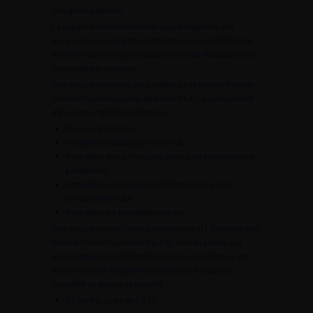
charge sera difficile.
La capacité érectile résiduelle qui correspond à une
tumescence sans rigidité suffisante pour une pénétration
doit être mentionnée. La capacité érectile résiduelle est un
facteur de bon pronostic.
Une évaluation simple peut se faire par le score d’érection
(erection hardness score) allant de 0 à 4 ; ce score permet
d’évaluer la rigidité de l’érection.
Absence d’érection.
Votre pénis est plus gros mais mou.
Votre pénis durcit, mais pas assez pour permettre une
pénétration.
Votre pénis est dur pour la pénétration mais pas
complètement dur.
Votre pénis est complètement dur.
Une évaluation par l’auto-questionnaire IIEF (International
Index of Erectile Function) (fig. 9.5), version courte, qui
permet de classer la DE en fonction du score obtenu, est
recommandée. Elle permet de faire une évaluation
simplifiée en grades de sévérité.
DE sévère : score de 5 à 10.