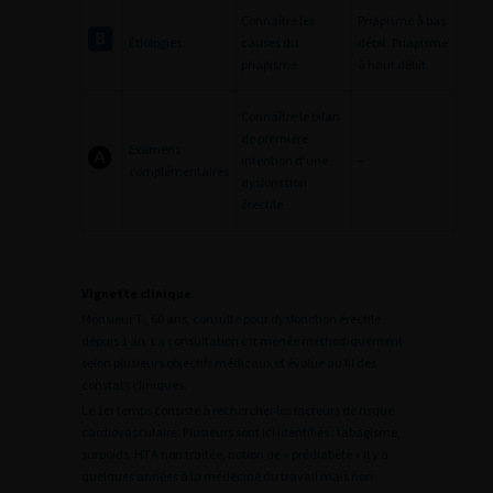
Connaître les
Priapisme à bas
Étiologies
causes du
débit. Priapisme
priapisme
à haut débit
Connaître le bilan
de première
Examens
intention d’une
–
complémentaires
dysfonction
érectile
Vignette clinique
Monsieur T., 60 ans, consulte pour dysfonction érectile
depuis 1 an. La consultation est menée méthodiquement
selon plusieurs objectifs médicaux et évolue au fil des
constats cliniques.
Le 1er temps consiste à rechercher les facteurs de risque
cardiovasculaire. Plusieurs sont ici identifiés : tabagisme,
surpoids, HTA non traitée, notion de « prédiabète » il y a
quelques années à la médecine du travail mais non