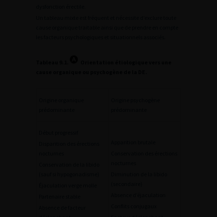
dysfonction érectile.
Un tableau mixte est fréquent et nécessite d’exclure toute
cause organique traitable ainsi que de prendre en compte
les facteurs psychologiques et situationnels associés.
Tableau 9.1.
Orientation étiologique vers une
cause organique ou psychogène de la DE.
Origine organique
Origine psychogène
prédominante
prédominante
Début progressif
Apparition brutale
Disparition des érections
nocturnes
Conservation des érections
nocturnes
Conservation de la libido
(sauf si hypogonadisme)
Diminution de la libido
(secondaire)
Éjaculation verge molle
Absence d’éjaculation
Partenaire stable
Conflits conjugaux
Absence de facteur