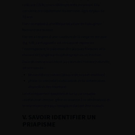
radicale (15 %) mais l’étiologie reste inconnue. Elle
concerne principalement les hommes âgés de plus de
50 ans.
Elle correspond à une fibrose localisée de l’albuginée
formant une plaque.
Elle est à l’origine d’une courbure de la verge en érection
(fig. 9.6). Le diagnostic est clinique et repose sur
l’interrogatoire, la palpation des plaques fibreuses et la
mesure de l’angle sur des photographies en érection.
Deux phases se succèdent au cours de l’histoire naturelle
de la maladie :
phase inflammatoire (plaque de novo et douleurs) ;
phase cicatricielle (stabilisation de la déformation,
disparition des douleurs).
Le retentissement fonctionnel sur la vie sexuelle
(dysfonction érectile, gêne ou douleur à la pénétration) et
le retentissement psychologique doivent être
évalués.
V. SAVOIR IDENTIFIER UN
PRIAPISME