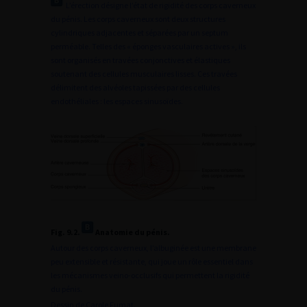
L’érection désigne l’état de rigidité des corps caverneux
du pénis. Les corps caverneux sont deux structures
cylindriques adjacentes et séparées par un septum
perméable. Telles des « éponges vasculaires actives », ils
sont organisés en travées conjonctives et élastiques
soutenant des cellules musculaires lisses. Ces travées
délimitent des alvéoles tapissées par des cellules
endothéliales : les espaces sinusoïdes.
Fig. 9.2.
Anatomie du pénis.
Autour des corps caverneux, l’albuginée est une membrane
peu extensible et résistante, qui joue un rôle essentiel dans
les mécanismes veino-occlusifs qui permettent la rigidité
du pénis.
Dessin de Carole Fumat.