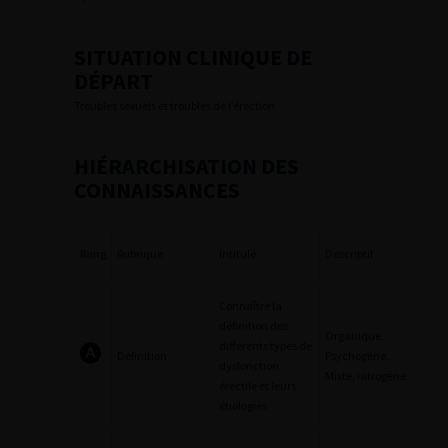
SITUATION CLINIQUE DE
DÉPART
Troubles sexuels et troubles de l’érection
HIÉRARCHISATION DES
CONNAISSANCES
Rang
Rubrique
Intitulé
Descriptif
Connaître la
définition des
Organique.
différents types de
Définition
Psychogène.
dysfonction
Mixte, iatrogène
érectile et leurs
étiologies