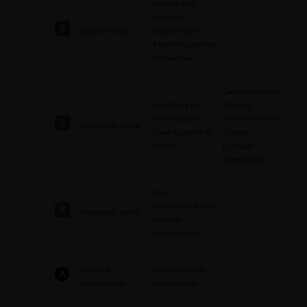
Connaître les
structures
Épidémiologie
anatomiques
–
et les mécanismes
de l’érection
Caractérisation.
Savoir faire le
Sévérité.
bilan clinique
Retentissement.
Diagnostic positif
d’une dysfonction
Couple.
érectile
Facteurs
favorisants
Savoir
diagnostiquer une
Diagnostic positif
–
maladie
de Lapeyronie
Identifier
Savoir identifier
–
une urgence
un priapisme