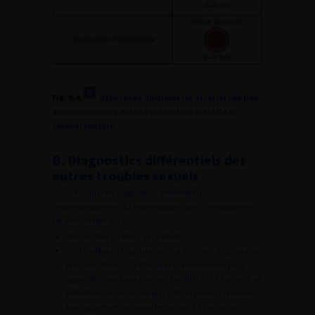
Fig. 9.4.
Hypothèse du diamètre artériel : un lien
macrovasculaire entre dysfonction érectile et
coronaropathie.
B. Diagnostics différentiels des
autres troubles sexuels
Il faut évoquer les diagnostics différentiels
systématiquement à l’interrogatoire avec des questions
simples portant sur :
des troubles du désir, de la libido ;
des troubles de l’éjaculation; notamment, l’éjaculation
précoce. Une éjaculation précoce secondaire peut
apparaître suite aux troubles érectiles liés à l’anxiété de
performance, mais une éjaculation précoce primaire
peut également amener les patients à consulter