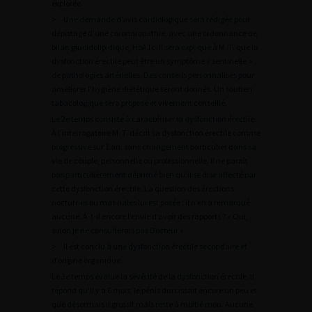
explorée.
> Une demande d’avis cardiologique sera rédigée pour
dépistage d’une coronaropathie, avec une ordonnance de
bilan glucidolipidique, HbA1c. Il sera expliqué à M. T. que la
dysfonction érectile peut être un symptôme « sentinelle »
de pathologies artérielles. Des conseils personnalisés pour
améliorer l’hygiène diététique seront donnés. Un soutien
tabacologique sera proposé et vivement conseillé.
Le 2e temps consiste à caractériser la dysfonction érectile.
À l’interrogatoire M. T. décrit sa dysfonction érectile comme
progressive sur 1 an, sans changement particulier dans sa
vie de couple, personnelle ou professionnelle. Il ne paraît
pas particulièrement déprimé bien qu’il se dise affecté par
cette dysfonction érectile. La question des érections
nocturnes ou matinales lui est posée : il n’en a remarqué
aucune. A-t-il encore l’envie d’avoir des rapports ? « Oui,
sinon je ne consulterais pas Docteur ».
> Il est conclu à une dysfonction érectile secondaire et
d’origine organique.
Le 3e temps évalue la sévérité de la dysfonction érectile. Il
répond qu’il y a 6 mois, le pénis durcissait encore un peu et
que désormais il grossit mais reste à moitié mou. Aucune