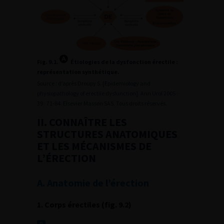
Fig. 9.1.
Étiologies de la dysfonction érectile :
représentation synthétique.
Source : d’après Droupy S. [Epidemiology and
physiopathology of erectile dysfunction]. Ann Urol 2005 ;
39 : 71-84. Elsevier Masson SAS. Tous droits réservés.
II. CONNAÎTRE LES
STRUCTURES ANATOMIQUES
ET LES MÉCANISMES DE
L’ÉRECTION
A. Anatomie de l’érection
1. Corps érectiles (fig. 9.2)