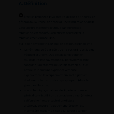
A. Définition
Érection prolongée, involontaire, de plus de 4 heures, en
général douloureuse, en dehors d’une stimulation sexuelle.
C’est une urgence thérapeutique car le pronostic
fonctionnel est engagé. L’objectif est de préserver la
fonction érectile masculine.
Sur le plan physiopathologique, on distingue le priapisme :
ischémique, ou à bas débit, veino-occlusif : c’est le plus
fréquent et urgent. Que ce soit par dysfonction
musculaire lisse caverneuse ou par hyperviscosité
sanguine, une stase veineuse fait obstacle au flux
artériel et induit une hypoxie caverneuse.
Typiquement, les corps caverneux sont rigides et
douloureux, tandis que le corps spongieux (donc le
gland) est flaccide ;
non ischémique, ou à haut débit, artériel : rare, en
général consécutif à un traumatisme direct (chute à
califourchon) responsable d’une fistule
artériocaverneuse. Typiquement l’érection est
incomplète, molle mais non douloureuse car non