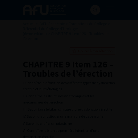
Accueil
>
L’AFU Académie
>
Formations du Collège
>
Référentiel du Collège d’Urologie
(6ème édition)
>
CHAPITRE 9 Item 126 – Troubles de
l’érection
Ajouter à ma sélection
CHAPITRE 9 Item 126 –
Troubles de l’érection
I. Connaître la définition des différents types de dysfonction
érectile et leurs étiologies
II. Connaître les structures anatomiques et les
mécanismes de l’érection
III. Savoir faire le bilan clinique d’une dysfonction érectile
IV. Savoir diagnostiquer une maladie de Lapeyronie
V. Savoir identifier un priapisme
VI. Connaître le bilan de première intention d’une
dysfonction érectile