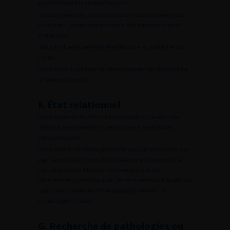
proportionnel à la sévérité de la DE.
Il faut comprendre les raisons qui ont poussé le patient à
consulter : une rencontre récente ? Une demande de la
partenaire ?
Il faut évaluer le contexte affectif actuel du patient et du
couple.
Il faut se faire une idée du retentissement sur vie familiale
ou professionnelle.
F. État relationnel
Il faut apprécier les difficultés de couple ou l’éventuelle
absence de partenaire, voire l’existence de relations
extraconjugales.
Il faut obtenir des renseignements sur la/le partenaire : son
âge, sa motivation sexuelle, l’existence de troubles de la
sexualité, le statut hormonal (ménopause), les
antécédents gynécologiques, les antécédents chirurgicaux
abdominopelviens ou sénologiques et le mode de
contraception utilisé.
G. Recherche de pathologies ou