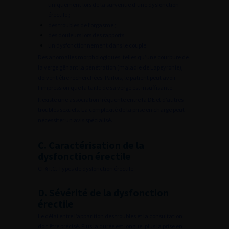
uniquement lors de la survenue d’une dysfonction
érectile ;
des troubles de l’orgasme ;
des douleurs lors des rapports ;
un dysfonctionnement dans le couple.
Des anomalies morphologiques, telles qu’une courbure de
la verge gênant la pénétration (maladie de Lapeyronie),
doivent être recherchées. Parfois, le patient peut avoir
l’impression que la taille de sa verge est insuffisante.
Il existe une association fréquente entre la DE et d’autres
troubles sexuels. La complexité de la prise en charge peut
nécessiter un avis spécialisé.
C. Caractérisation de la
dysfonction érectile
Cf. § I.C. Types de dysfonction érectile.
D. Sévérité de la dysfonction
érectile
Le délai entre l’apparition des troubles et la consultation
doit être précisé. Plus la durée est longue, plus la prise en