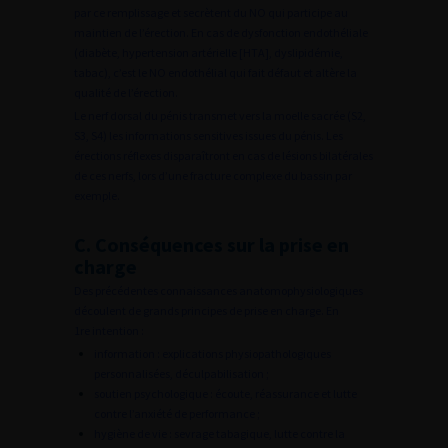
par ce remplissage et secrètent du NO qui participe au
maintien de l’érection. En cas de dysfonction endothéliale
(diabète, hypertension artérielle [HTA], dyslipidémie,
tabac), c’est le NO endothélial qui fait défaut et altère la
qualité de l’érection.
Le nerf dorsal du pénis transmet vers la moelle sacrée (S2,
S3, S4) les informations sensitives issues du pénis. Les
érections réflexes disparaîtront en cas de lésions bilatérales
de ces nerfs, lors d’une fracture complexe du bassin par
exemple.
C. Conséquences sur la prise en
charge
Des précédentes connaissances anatomophysiologiques
découlent de grands principes de prise en charge. En
1re intention :
information : explications physiopathologiques
personnalisées, déculpabilisation ;
soutien psychologique : écoute, réassurance et lutte
contre l’anxiété de performance ;
hygiène de vie : sevrage tabagique, lutte contre la