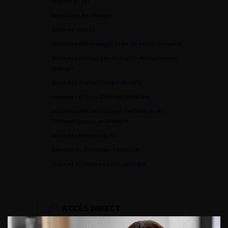
Graines et Sol
Interfaces en Urologie
Journée Urorisq
Journées d'Andrologie et de Médecine Sexuelle
Journées d'échanges et d'auto-évaluation en
urologie
Journées d'infectiologie de l'AFU
Journées d'Onco-Urologie Médicale
Journées des Innovations Techniques et
Technologiques en Urologie
Journées thématiques
Séminaires d'Urologie Continue
Trucs et astuces en onco-urologie
ACCÈS DIRECT
Fiches informations pour vos