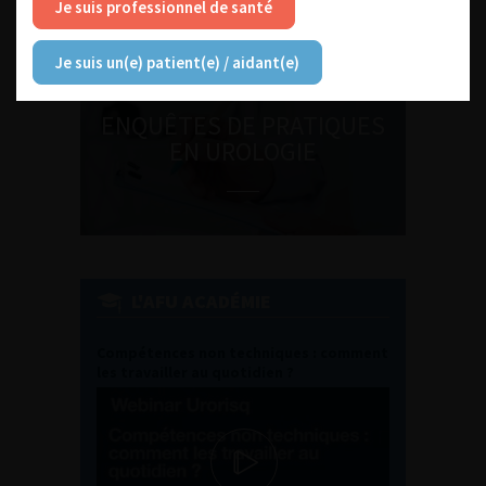
Je suis professionnel de santé
Je suis un(e) patient(e) / aidant(e)
ENQUÊTES DE PRATIQUES
EN UROLOGIE
L'AFU ACADÉMIE
Compétences non techniques : comment
les travailler au quotidien ?