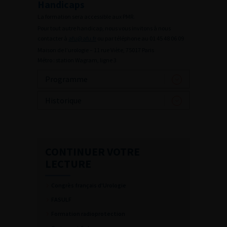
Handicaps
La formation sera accessible aux PMR.
Pour tout autre handicap, nous vous invitons à nous
contacter à
afu@afu.fr
ou par téléphone au 01 45 48 06 09
Maison de l’urologie – 11 rue Viète, 75017 Paris
Métro : station Wagram, ligne 3
Programme
Historique
CONTINUER VOTRE
LECTURE
Congrès français d'Urologie
FASULF
Formation radioprotection