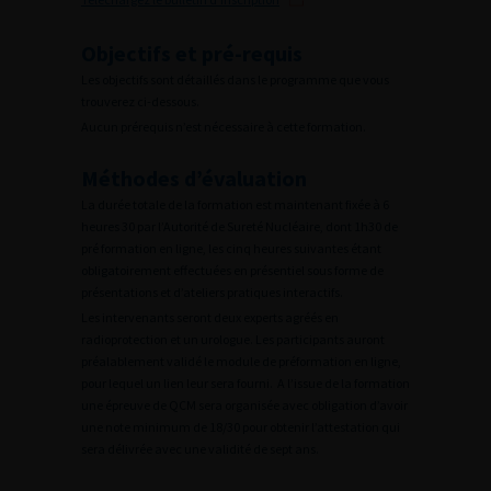
Objectifs et pré-requis
Les objectifs sont détaillés dans le programme que vous
trouverez ci-dessous.
Aucun prérequis n’est nécessaire à cette formation.
Méthodes d’évaluation
La durée totale de la formation est maintenant fixée à 6
heures 30 par l’Autorité de Sureté Nucléaire, dont 1h30 de
pré formation en ligne, les cinq heures suivantes étant
obligatoirement effectuées en présentiel sous forme de
présentations et d’ateliers pratiques interactifs.
Les intervenants seront deux experts agréés en
radioprotection et un urologue. Les participants auront
préalablement validé le module de préformation en ligne,
pour lequel un lien leur sera fourni. A l’issue de la formation
une épreuve de QCM sera organisée avec obligation d’avoir
une note minimum de 18/30 pour obtenir l’attestation qui
sera délivrée avec une validité de sept ans.