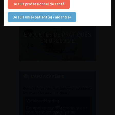
médecine sexuelle 2026
Je suis professionnel de santé
Je suis un(e) patient(e) / aidant(e)
ENQUÊTES DE PRATIQUES
EN UROLOGIE
L'AFU ACADÉMIE
Compétences non techniques : comment
les travailler au quotidien ?