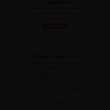
CE CONTENU ?
Vous êtes membre ou vous avez déjà acheté ce
contenu ? Connectez-vous pour y accéder
gratuitement !
Connectez-vous
OU
Devenez adhérent !
Appartenir à une communauté qui a pour
objectif l’amélioration de la prise en charge
des pathologies urologiques et
l’accompagnement des urologues.
Avoir accès aux vidéos didactiques
sélectionnées pour vous, aux webinaires et
à l’ensemble de l’AFU académie.
Avoir un tarif privilégié pour les
évènements de l’AFU avec notamment le