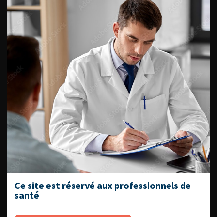
Fiches informations pour vos
patients
Dernières recommandations
Référentiel du Collège d’Urologie
Espace Accréditation des médecins
Livrets du CFEU pour l'interne
DATES À RETENIR
Ce site est réservé aux professionnels de
santé
DU VENDREDI 4 AU SAMEDI 5
SEPTEMBRE 2026
Journée d’andrologie et de