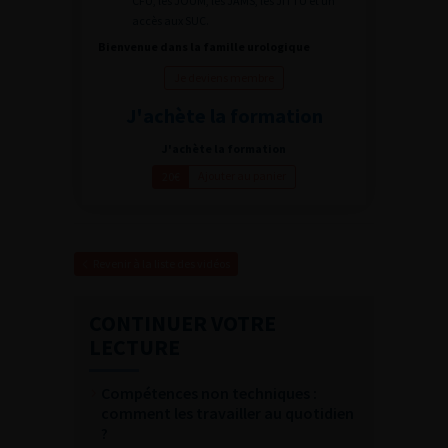
CFU, les JOUM, les JAMS, les JITTU et un
accès aux SUC.
Bienvenue dans la famille urologique
Je deviens membre
J'achète la formation
J'achète la formation
Ajouter au panier
20€
Revenir à la liste des vidéos
CONTINUER VOTRE
LECTURE
Compétences non techniques :
comment les travailler au quotidien
?