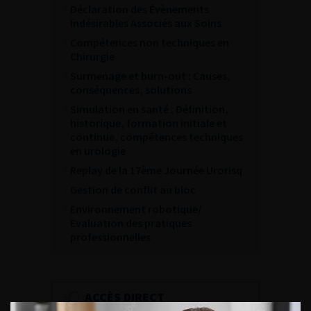
Déclaration des Évènements
Indésirables Associés aux Soins
Compétences non techniques en
Chirurgie
Surmenage et burn-out : Causes,
conséquences, solutions
Simulation en santé : Définition,
historique, formation initiale et
continue, compétences techniques
en urologie
Replay de la 17ème Journée Urorisq
Gestion de conflit au bloc
Environnement robotique/
Evaluation des pratiques
professionnelles
ACCÈS DIRECT