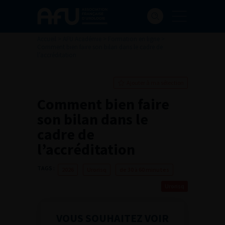
Accueil
>
AFU Académie
>
Formation en ligne
>
Comment bien faire son bilan dans le cadre de
l’accréditation
Ajouter à ma sélection
Comment bien faire
son bilan dans le
cadre de
l’accréditation
TAGS :
2026
Urorisq
de 30 à 60 minutes
Urorisq
VOUS SOUHAITEZ VOIR