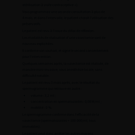
stérilisation à visée contraceptive »).
Vous programmez une seconde consultation à plus de
4 mois, et dans l’intervalle, le patient choisit l’utilisation des
préservatifs.
Le patent est revu à l’issue du délai de réflexion.
Les modalités de réalisation d’une vasectomie sont de
nouveau explicitées.
Il confirme son souhait, et signe le second consentement
pour l’intervention.
Quelques semaines après, la vasectomie est réalisée, de
manière mini-invasive, sous anesthésie locale, sans
difficulté notable.
Le patient est revu 3 mois après, avec le résultat du
spermogramme qui retrouve en autre :
volume : 3,2 ml ;
concentration en spermatozoïdes : 0,08 M/ml ;
mobilité : 0 %.
Le spermogramme confirme donc l’efficacité de la
vasectomie (spermatozoïdes < 100 000/ml, tous
immobiles).
Le patient peut donc arrêter les autres moyens