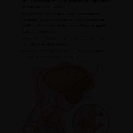
La vasectomie est une des méthodes de contraception
permanente (« stérilisation »).
Il s’agit d’une intervention chirurgicale qui consiste à
sectionner les canaux déférents au niveau scrotal pour
empêcher les spermatozoïdes de se mélanger au liquide
spermatique (fig. 1.1).
Elle connaît une forte augmentation (multiplié par 15 au
cours des 12 dernières années).
La vasectomie n’a pas de conséquence négative sur la
sexualité, mais ne protège pas des IST.