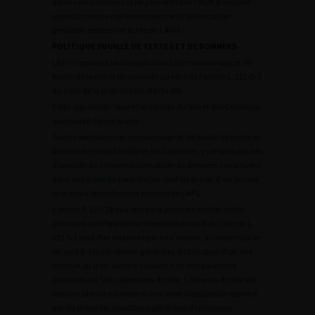
après « les Contenus ») ne peuvent faire l’objet d’aucune
reproduction ou représentation sans l’autorisation
préalable expresse et écrite de L’AFU.
POLITIQUE FOUILLE DE TEXTES ET DE DONNEES
L’AFU s’oppose à toutes opérations de moissonnage et de
fouille de textes et de données au sens de l’article L. 122-5-3
du code de la propriété intellectuelle.
Cette opposition couvre l’ensemble du Site et des Contenus
auxquels il donne accès.
Toutes opérations de moissonnage et de fouille de textes et
de données visant le Site et ses Contenus, y compris par des
dispositifs de collecte automatisée de données constituent
donc des actes de contrefaçon sauf obtention d’un accord
spécifique formellement exprimé de L’AFU.
L’article R. 122-28 du code de la propriété intellectuelle
précisant que l’opposition mentionnée au III de l’article L.
122 5-3 peut être exprimée par tout moyen, y compris par le
recours à des conditions générales d’utilisation d’un site
internet ou d’un service, l’absence de metadonnées
associées au Site, répertoires du Site, Contenus du Site est
sans incidence sur l’exercice du droit d’opposition exprimé
par les présentes conditions générales d’utilisation.