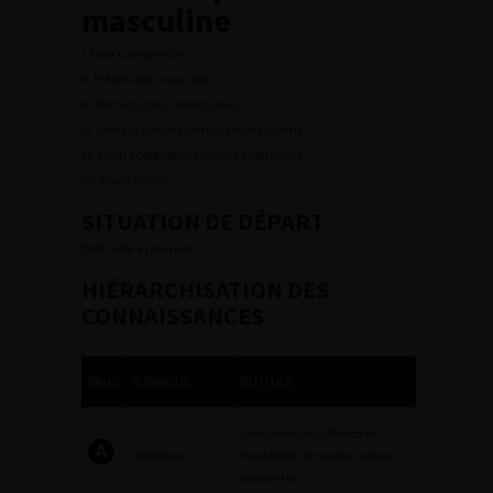
masculine
I. Pour comprendre
II. Préservatif masculin
III. Retrait (
coitus interruptus
)
IV. Contraception hormonale masculine
VI. Contraception masculine thermique
VII. Vasectomie
SITUATION DE DÉPART
Difficulté à procréer
HIÉRARCHISATION DES
CONNAISSANCES
RANG
RUBRIQUE
INTITULÉ
Connaître les différentes
Définition
modalités de contraception
existantes