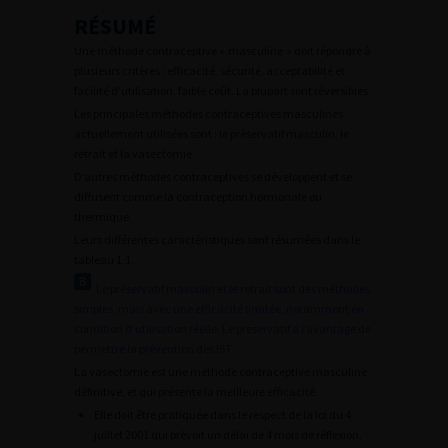
RÉSUMÉ
Une méthode contraceptive « masculine » doit répondre à
plusieurs critères : efficacité, sécurité, acceptabilité et
facilité d’utilisation, faible coût. La plupart sont réversibles.
Les principales méthodes contraceptives masculines
actuellement utilisées sont : le préservatif masculin, le
retrait et la vasectomie.
D’autres méthodes contraceptives se développent et se
diffusent comme la contraception hormonale ou
thermique.
Leurs différentes caractéristiques sont résumées dans le
tableau 1.1.
Le préservatif masculin et le retrait sont des méthodes
simples, mais avec une efficacité limitée, notamment en
condition d’utilisation réelle. Le préservatif a l’avantage de
permettre la prévention des IST.
La vasectomie est une méthode contraceptive masculine
définitive, et qui présente la meilleure efficacité.
Elle doit être pratiquée dans le respect de la loi du 4
juillet 2001 qui prévoit un délai de 4 mois de réflexion,