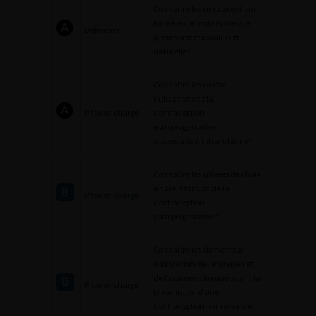
Connaître les contraceptions
barrières (et notamment le
Définition
préservatif masculin) et
naturelles
Connaître les contre-
indications de la
Prise en charge
contraception
estroprogestative,
progestative, intra-utérine*
Connaître les critères de choix
en 1re intention de la
Prise en charge
contraception
estroprogestative*
Connaître les éléments à
explorer lors de l’entretien et
de l’examen clinique avant la
Prise en charge
prescription d’une
contraception hormonale et