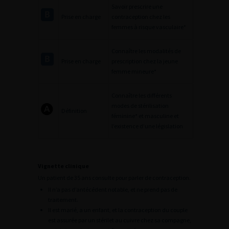
Savoir prescrire une
Prise en charge
contraception chez les
femmes à risque vasculaire*
Connaître les modalités de
Prise en charge
prescription chez la jeune
femme mineure*
Connaître les différents
modes de stérilisation
Définition
féminine* et masculine et
l’existence d’une législation
Vignette clinique
Un patient de 35 ans consulte pour parler de contraception.
Il n’a pas d’antécédent notable, et ne prend pas de
traitement.
Il est marié, a un enfant, et la contraception du couple
est assurée par un stérilet au cuivre chez sa compagne,