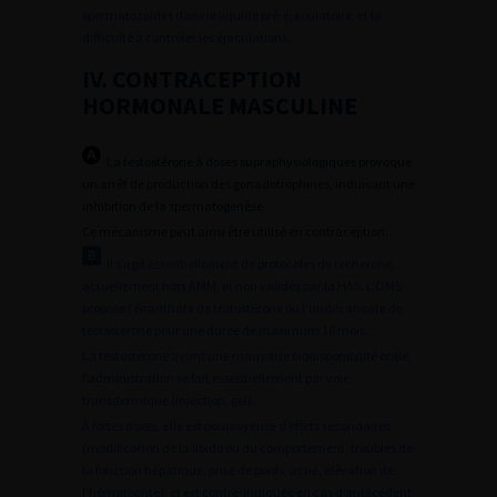
spermatozoïdes dans le liquide pré-éjaculatoire, et la
difficulté à contrôler les éjaculations.
IV. CONTRACEPTION
HORMONALE MASCULINE
La testostérone à doses supraphysiologiques provoque
un arrêt de production des gonadotrophines, induisant une
inhibition de la spermatogenèse.
Ce mécanisme peut ainsi être utilisé en contraception.
Il s’agit essentiellement de protocoles de recherche,
actuellement hors AMM, et non validés par la HAS. L’OMS
propose l’énanthate de testostérone ou l’undécanoate de
testostérone pour une durée de maximum 18 mois.
La testostérone ayant une mauvaise biodisponibilité orale,
l’administration se fait essentiellement par voie
transdermique (injection, gel).
À fortes doses, elle est pourvoyeuse d’effets secondaires
(modification de la libido ou du comportement, troubles de
la fonction hépatique, prise de poids, acné, élévation de
l’hématocrite), et est contre-indiquée en cas d’antécédent