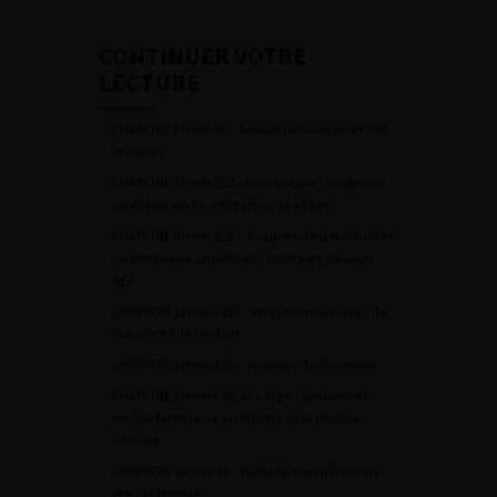
CONTINUER VOTRE
LECTURE
CHAPITRE 6 Item 58 – Sexualité normale et ses
troubles
CHAPITRE 7 Item 124 – Andropause (syndrome
de déficit en testostérone lié à l’âge)
CHAPITRE 8 Item 125 – Troubles de la miction et
incontinence urinaire de l’adulte et du sujet
âgé
CHAPITRE 11 Item 161 – Infections urinaires de
l’adulte et de l’enfant
CHAPITRE 9 Item 126 – Troubles de l’érection
CHAPITRE 3 Items 40, 41 – Algies pelviennes
chez la femme : le syndrome de la douleur
vésicale
CHAPITRE 4 Item 44 – Tuméfaction pelvienne
chez la femme