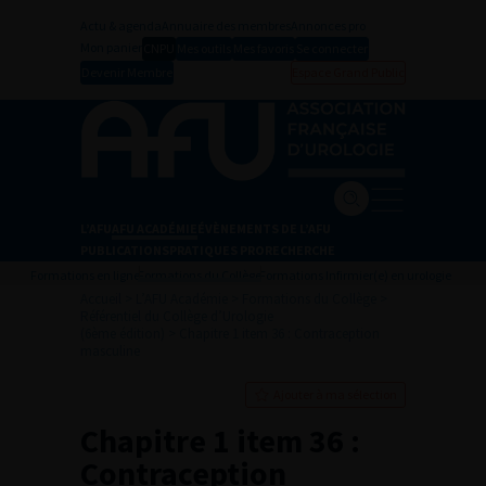
Actu & agenda
Annuaire des membres
Annonces pro
Mon panier
CNPU
Mes outils
Mes favoris
Se connecter
Devenir Membre
Espace Grand Public
L’AFU
AFU ACADÉMIE
ÉVÈNEMENTS DE L’AFU
PUBLICATIONS
PRATIQUES PRO
RECHERCHE
Formations en ligne
Formations du Collège
Formations Infirmier(e) en urologie
Accueil
>
L’AFU Académie
>
Formations du Collège
>
Référentiel du Collège d’Urologie
(6ème édition)
>
Chapitre 1 item 36 : Contraception
masculine
Ajouter à ma sélection
Chapitre 1 item 36 :
Contraception