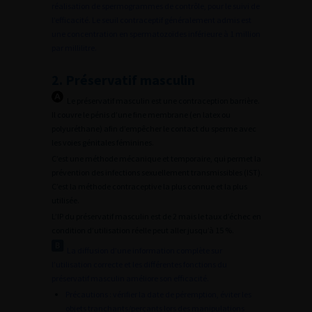
réalisation de spermogrammes de contrôle, pour le suivi de
l’efficacité. Le seuil contraceptif généralement admis est
une concentration en spermatozoïdes inférieure à 1 million
par millilitre.
2. Préservatif masculin
Le préservatif masculin est une contraception barrière.
Il couvre le pénis d’une fine membrane (en latex ou
polyuréthane) afin d’empêcher le contact du sperme avec
les voies génitales féminines.
C’est une méthode mécanique et temporaire, qui permet la
prévention des infections sexuellement transmissibles (IST).
C’est la méthode contraceptive la plus connue et la plus
utilisée.
L’IP du préservatif masculin est de 2 mais le taux d’échec en
condition d’utilisation réelle peut aller jusqu’à 15 %.
La diffusion d’une information complète sur
l’utilisation correcte et les différentes fonctions du
préservatif masculin améliore son efficacité.
Précautions : vérifier la date de péremption, éviter les
objets tranchants/perçants lors des manipulations