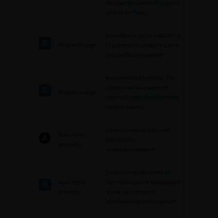
des contraceptions d’urgence
(indice de Pearl)
Connaître et savoir expliciter à
Prise en charge
la patiente la conduite à tenir
en cas d’oubli de pilule*
Être capable d’expliciter à la
patiente les avantages et
Prise en charge
inconvénients des différentes
contraceptions*
Connaître les interactions
Suivi et/ou
potentielles
pronostic
médicamenteuses*
Connaître les éléments de
Suivi et/ou
suivi (cliniques et biologiques)
pronostic
d’une contraception
hormonale ou intra-utérine*