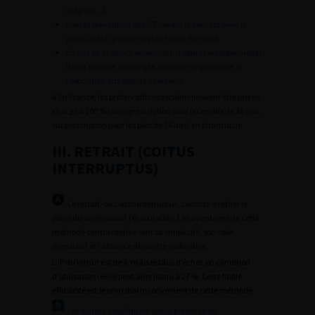
(bagues…).
Pour la prévention des IST : éviter le contact avec le
pénis avant la mise en place du préservatif.
En cas de dysfonctionnement, rupture (exceptionnelle) :
il faut prendre en compte le risque de grossesse, et
l’exposition aux agents infectieux.
A En France, les préservatifs masculins peuvent être pris en
charge à 100 % (sans prescription pour les moins de 26 ans,
sur prescription pour les plus de 26 ans) en pharmacie.
III. RETRAIT (COITUS
INTERRUPTUS)
Le retrait, ou coitus interruptus, consiste à retirer le
pénis du vagin avant l’éjaculation. Les avantages de cette
méthode contraceptive sont sa simplicité, son coût
inexistant et l’absence de contre-indication.
L’IP du retrait est de 4, mais le taux d’échec en condition
d’utilisation réelle peut aller jusqu’à 27 %. Cette faible
efficacité est le principal inconvénient de cette méthode.
Les échecs s’expliquent par la présence de