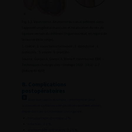
Fig. 1.1. Vasectomie. Anatomie du canal déférent dans
l’appareil urogénital masculin et localisation du site de
ligature section du déférent (inguinoscrotal, en regard de
la racine de la verge).
1. Urètre ; 2. vasectomie terminée ; 3. épididyme ; 4.
testicules ; 5. vessie ; 6. prostate.
Source : Goujon A, Giwerc A, Meria P. Vasectomie. EMC –
Techniques chirurgicales – Urologie 2022 ; 39(1) : 1-7
[Article 41-430].
B. Complications
postopératoires
Bien que rapide et simple, l’intervention peut
occasionner certaines complications postopératoires,
dépendant de la technique chirurgicale :
hématome/ecchymose : 2 % ;
infection : 1-2 % ;
douleurs péri-opératoires : 7-24 % ;