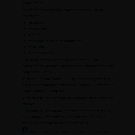
propre fertilité.
Une méthode contraceptive doit répondre à plusieurs
exigences :
efficacité;
réversibilité;
sécurité;
acceptabilité et facilité d’utilisation;
faible coût;
rapidité d’action.
L’efficacité est évaluée par l’indice de Pearl (IP) qui
correspond au nombre de grossesses non planifiées pour 100
couples sur 12 mois.
Il est calculé selon la formule : IP = [(nombre de grossesses
non planifiées/nombre de mois d’utilisation d’une méthode
contraceptive) × 1 200]/100.
Ainsi, plus l’IP est faible et plus la méthode contraceptive est
efficace.
Cependant, l’IP est calculé dans des conditions optimales
d’utilisation. L’efficacité réelle peut être beaucoup plus
mauvaise, notamment en cas de mésusage.
Certains modes contraceptifs réversibles nécessitent la