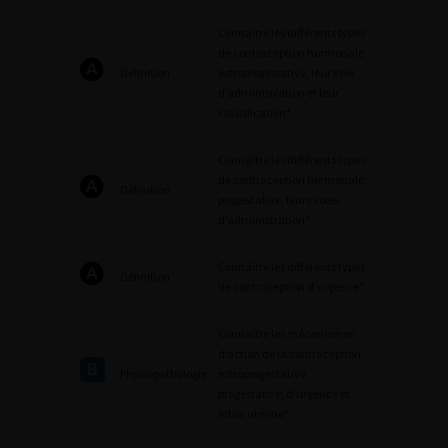
Connaître les différents types
de contraception hormonale
Définition
estroprogestative, leur voie
d’administration et leur
classification*
Connaître les différents types
de contraception hormonale
Définition
progestative, leurs voies
d’administration*
Connaître les différents types
Définition
de contraception d’urgence*
Connaître les mécanismes
d’action de la contraception
Physiopathologie
estroprogestative,
progestative, d’urgence et
intra-utérine*