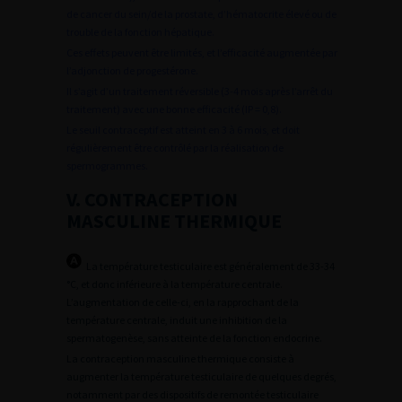
de cancer du sein/de la prostate, d’hématocrite élevé ou de
trouble de la fonction hépatique.
Ces effets peuvent être limités, et l’efficacité augmentée par
l’adjonction de progestérone.
Il s’agit d’un traitement réversible (3-4 mois après l’arrêt du
traitement) avec une bonne efficacité (IP = 0,8).
Le seuil contraceptif est atteint en 3 à 6 mois, et doit
régulièrement être contrôlé par la réalisation de
spermogrammes.
V. CONTRACEPTION
MASCULINE THERMIQUE
La température testiculaire est généralement de 33-34
°C, et donc inférieure à la température centrale.
L’augmentation de celle-ci, en la rapprochant de la
température centrale, induit une inhibition de la
spermatogenèse, sans atteinte de la fonction endocrine.
La contraception masculine thermique consiste à
augmenter la température testiculaire de quelques degrés,
notamment par des dispositifs de remontée testiculaire