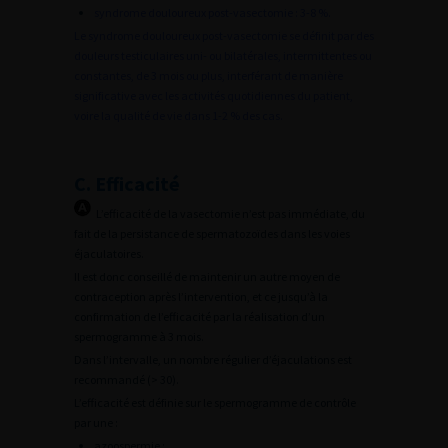
syndrome douloureux post-vasectomie : 3-8 %.
Le syndrome douloureux post-vasectomie se définit par des
douleurs testiculaires uni- ou bilatérales, intermittentes ou
constantes, de 3 mois ou plus, interférant de manière
significative avec les activités quotidiennes du patient,
voire la qualité de vie dans 1-2 % des cas.
C. Efficacité
L’efficacité de la vasectomie n’est pas immédiate, du
fait de la persistance de spermatozoïdes dans les voies
éjaculatoires.
Il est donc conseillé de maintenir un autre moyen de
contraception après l’intervention, et ce jusqu’à la
confirmation de l’efficacité par la réalisation d’un
spermogramme à 3 mois.
Dans l’intervalle, un nombre régulier d’éjaculations est
recommandé (> 30).
L’efficacité est définie sur le spermogramme de contrôle
par une :
azoospermie ;