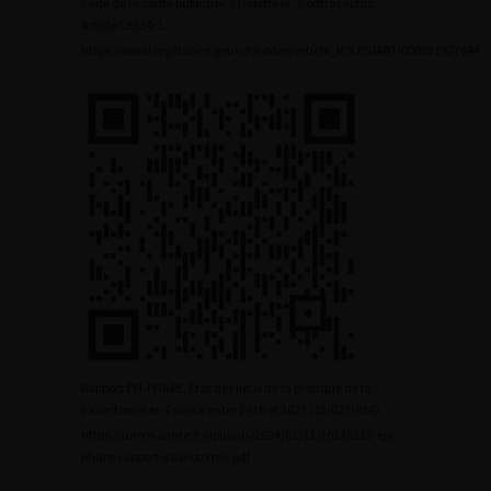
Code de la santé publique. Chapitre IV : Contraceptifs.
Article L5134-1.
https://www.legifrance.gouv.fr/codes/article_lc/LEGIARTI000031927644
Rapport EPI-PHARE. État des lieux de la pratique de la
vasectomie en France entre 2010 et 2022 (13/02/2024).
https://ansm.sante.fr/uploads/2024/02/13/20240212-epi-
phare-rapport-vasectomie.pdf