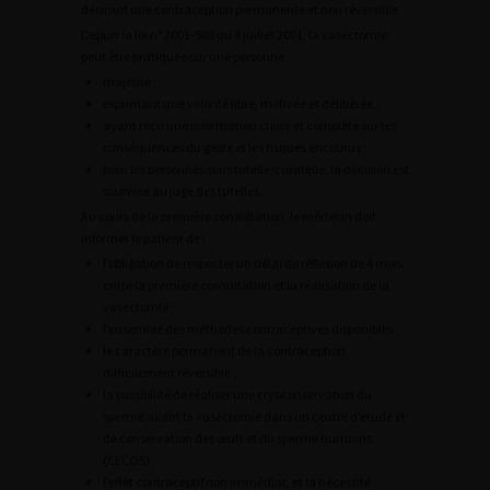
désirant une contraception permanente et non réversible.
Depuis la loi n° 2001-588 du 4 juillet 2001, la vasectomie
peut être pratiquée sur une personne :
majeure ;
exprimant une volonté libre, motivée et délibérée ;
ayant reçu une information claire et complète sur les
conséquences du geste et les risques encourus ;
pour les personnes sous tutelle/curatelle, la décision est
soumise au juge des tutelles.
Au cours de la première consultation, le médecin doit
informer le patient de :
l’obligation de respecter un délai de réflexion de 4 mois
entre la première consultation et la réalisation de la
vasectomie ;
l’ensemble des méthodes contraceptives disponibles ;
le caractère permanent de la contraception,
difficilement réversible ;
la possibilité de réaliser une cryoconservation du
sperme avant la vasectomie dans un centre d’étude et
de conservation des œufs et du sperme humains
(CECOS) ;
l’effet contraceptif non immédiat, et la nécessité