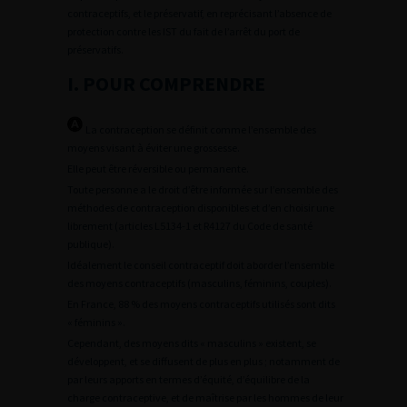
contraceptifs, et le préservatif, en reprécisant l’absence de
protection contre les IST du fait de l’arrêt du port de
préservatifs.
I. POUR COMPRENDRE
La contraception se définit comme l’ensemble des
moyens visant à éviter une grossesse.
Elle peut être réversible ou permanente.
Toute personne a le droit d’être informée sur l’ensemble des
méthodes de contraception disponibles et d’en choisir une
librement (articles L5134-1 et R4127 du Code de santé
publique).
Idéalement le conseil contraceptif doit aborder l’ensemble
des moyens contraceptifs (masculins, féminins, couples).
En France, 88 % des moyens contraceptifs utilisés sont dits
« féminins ».
Cependant, des moyens dits « masculins » existent, se
développent, et se diffusent de plus en plus ; notamment de
par leurs apports en termes d’équité, d’équilibre de la
charge contraceptive, et de maîtrise par les hommes de leur