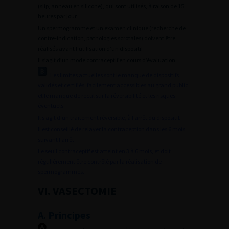
(slip, anneau en silicone), qui sont utilisés, à raison de 15
heures par jour.
Un spermogramme et un examen clinique (recherche de
contre-indication, pathologies scrotales) doivent être
réalisés avant l’utilisation d’un dispositif.
Il s’agit d’un mode contraceptif en cours d’évaluation.
Les limites actuelles sont le manque de dispositifs
validés et certifiés, facilement accessibles au grand public,
et le manque de recul sur la réversibilité et les risques
éventuels.
Il s’agit d’un traitement réversible, à l’arrêt du dispositif.
Il est conseillé de relayer la contraception dans les 6 mois
suivant l’arrêt.
Le seuil contraceptif est atteint en 3 à 6 mois, et doit
régulièrement être contrôlé par la réalisation de
spermogrammes.
VI. VASECTOMIE
A. Principes