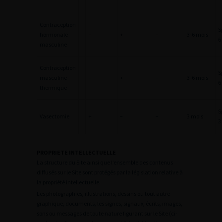
Contraception
S
hormonale
–
+
–
3-6 mois
6
masculine
Contraception
S
masculine
–
+
–
3-6 mois
6
thermique
S
Vasectomie
+
–
–
3 mois
3
PROPRIETE INTELLECTUELLE
La structure du Site ainsi que l’ensemble des contenus
diffusés sur le Site sont protégés par la législation relative à
la propriété intellectuelle.
Les photographies, illustrations, dessins ou tout autre
graphique, documents, les signes, signaux, écrits, images,
sons ou messages de toute nature figurant sur le Site (ci-