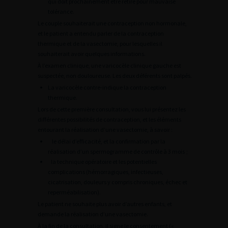
qui doit prochainement être retiré pour mauvaise
tolérance.
Le couple souhaiterait une contraception non hormonale,
et le patient a entendu parler de la contraception
thermique et de la vasectomie, pour lesquelles il
souhaiterait avoir quelques informations.
À l’examen clinique, une varicocèle clinique gauche est
suspectée, non douloureuse. Les deux déférents sont palpés.
La varicocèle contre-indique la contraception
thermique.
Lors de cette première consultation, vous lui présentez les
différentes possibilités de contraception, et les éléments
entourant la réalisation d’une vasectomie, à savoir :
le délai d’efficacité, et la confirmation par la
réalisation d’un spermogramme de contrôle à 3 mois ;
la technique opératoire et les potentielles
complications (hémorragiques, infectieuses,
cicatrisation, douleurs y compris chroniques, échec et
reperméabilisation).
Le patient ne souhaite plus avoir d’autres enfants, et
demande la réalisation d’une vasectomie.
À la fin de la consultation, il signe le consentement («