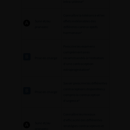
intra-utérine*
Connaître la tolérance et les
Suivi et/ou
effets indésirables des
pronostic
différents contraceptifs
hormonaux*
Prescrire les examens
complémentaires
Prise en charge
recommandés à l’initiation
d’une contraception
estroprogestative*
Savoir prescrire les différentes
contraceptions disponibles y
Prise en charge
compris la contraception
d’urgence*
Connaître les niveaux
d’efficacité des différentes
Suivi et/ou
stratégies contraceptives et
pronostic