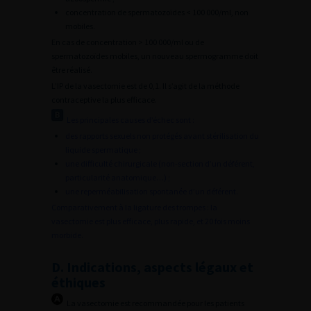
concentration de spermatozoïdes < 100 000/ml, non
mobiles.
En cas de concentration > 100 000/ml ou de
spermatozoïdes mobiles, un nouveau spermogramme doit
être réalisé.
L’IP de la vasectomie est de 0,1. Il s’agit de la méthode
contraceptive la plus efficace.
Les principales causes d’échec sont :
des rapports sexuels non protégés avant stérilisation du
liquide spermatique ;
une difficulté chirurgicale (non-section d’un déférent,
particularité anatomique…) ;
une reperméabilisation spontanée d’un déférent.
Comparativement à la ligature des trompes : la
vasectomie est plus efficace, plus rapide, et 20 fois moins
morbide.
D. Indications, aspects légaux et
éthiques
La vasectomie est recommandée pour les patients