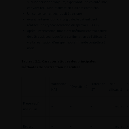
sur une personne majeure, exprimant une volonté libre,
et ayant reçu une information claire et complète.
Un consentement écrit doit être signé.
Avant l’intervention chirurgicale, le patient peut
réaliser une cryoconservation du sperme (CECOS).
Après l’intervention, une autre méthode contraceptive
doit être utilisée, jusqu’à la confirmation de l’efficacité
via la réalisation d’un spermogramme de contrôle à 3
mois.
Tableau 1.1.
Caractéristiques des principales
méthodes de contraction masculine.
Validation
Protection
Délai
S
Réversibilité
HAS
IST
efficacité
e
Préservatif
+
+
+
Immédiat
–
masculin
Retrait
+
+
–
Immédiat
–