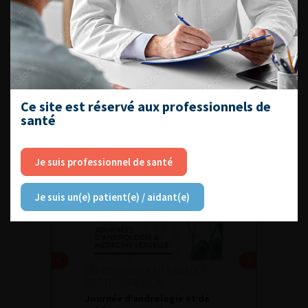
Fiches informations pour vos
patients
Dernières recommandations
Référentiel du Collège d’Urologie
Espace Accréditation des médecins
Ce site est réservé aux professionnels de
Livrets du CFEU pour l'interne
santé
Je suis professionnel de santé
DATES À RETENIR
Je suis un(e) patient(e) / aidant(e)
DU VENDREDI 4 AU SAMEDI 5
SEPTEMBRE 2026
Journée d’andrologie et de