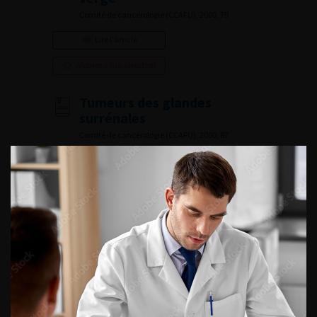
Comité de cancérologie (CCAFU), 2000, 79
Lire l'article
Ajouter à ma sélection
Tumeurs des glandes
surrénales
Comité de cancérologie (CCAFU), 2000, 87
Lire l'article
Ajouter à ma sélection
…
…
«
10
14
15
16
17
18
ACCÈS DIRECT